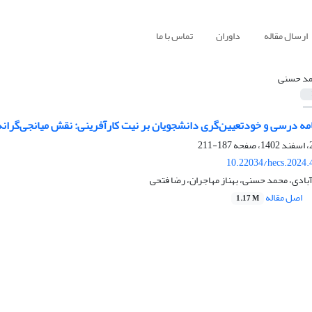
ارسال مقاله
داوران
تماس با ما
د حسنی
امه درسی و خودتعیین‌گری دانشجویان بر نیت کارآفرینی: نقش میانجی‌گرانه ا
187-211
10.22034/hecs.2024.
ادی، محمد حسنی، بهناز مهاجران، رضا فتحی
اصل مقاله
1.17 M