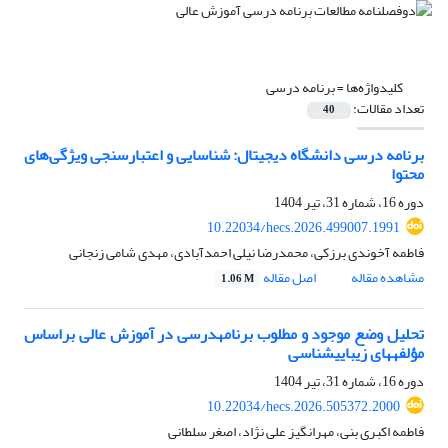
کلیدواژه‌ها =
برنامه درسی
تعداد مقالات:
40
برنامه درسی دانشگاه دیجیتال: شناسایی و اعتبارسنجی ویژگی‌های
محتوا
دوره 16، شماره 31، تیر 1404
10.22034/hecs.2026.499007.1991
فاطمه آخوندی برزکی، محمدرضا نیلی احمدآبادی، مهدی شامی زنجانی
مشاهده مقاله
اصل مقاله
1.06 M
تحلیل
وضع موجود و مطلوب برنامه­درسی در آموزش عالی
براساس
مؤلفه­های زیبایی­شناسی
دوره 16، شماره 31، تیر 1404
10.22034/hecs.2026.505372.2000
فاطمه اکبری بنی، مهرانگیز علی نژاد، اصغر سلطانی