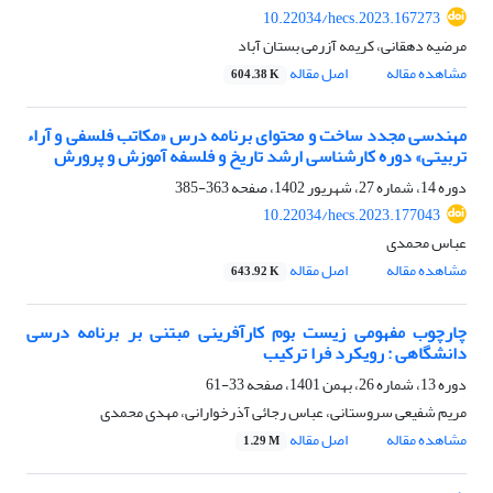
10.22034/hecs.2023.167273
مرضیه دهقانی، کریمه آزرمی بستان آباد
مشاهده مقاله
اصل مقاله
604.38 K
مهندسی مجدد ساخت و محتوای برنامه‌ درس «مکاتب فلسفی و آراء
تربیتی» دوره‌ کارشناسی ارشد تاریخ و فلسفه آموزش و پرورش
دوره 14، شماره 27، شهریور 1402، صفحه
363-385
10.22034/hecs.2023.177043
عباس محمدی
مشاهده مقاله
اصل مقاله
643.92 K
چارچوب مفهومی زیست بوم کارآفرینی مبتنی بر برنامه درسی
دانشگاهی : رویکرد فرا ترکیب
دوره 13، شماره 26، بهمن 1401، صفحه
33-61
مریم شفیعی سروستانی، عباس رجائی آذرخوارانی، مهدی محمدی
مشاهده مقاله
اصل مقاله
1.29 M