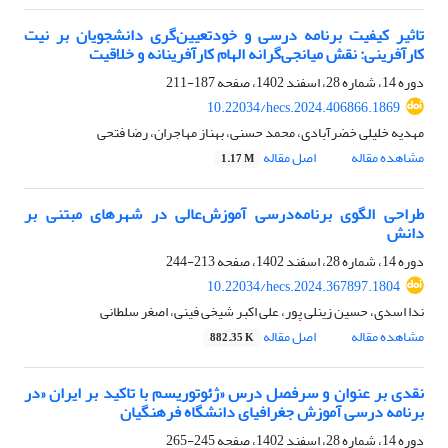
تاثیر کیفیت برنامه درسی و خودتعیین‌گری دانشجویان بر نیت
کارآفرینی: نقش میانجی‌گرانه الهام کارآفرینانه و خلاقیت
دوره 14، شماره 28، اسفند 1402، صفحه
187-211
10.22034/hecs.2024.406866.1869
مهدیه خلیلی خضرآبادی، محمد حسنی، بهناز مهاجران، رضا فتحی
مشاهده مقاله
اصل مقاله
1.17 M
طراحی الگوی برنامه‌درسی ‌آموزش‌عالی در شهرهای مبتنی بر
دانش
دوره 14، شماره 28، اسفند 1402، صفحه
213-244
10.22034/hecs.2024.367897.1804
ندا اسدی، حسین زینلی پور، علی اکبر شیخی فینی، اصغر سلطانی
مشاهده مقاله
اصل مقاله
882.35 K
نقدی بر عنوان و سرفصل درس «ژئوتوریسم با تاکید بر ایران «در
برنامه درسی آموزش جغرافیای دانشگاه فرهنگیان
دوره 14، شماره 28، اسفند 1402، صفحه
245-265