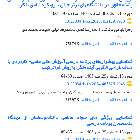
رشته حقوق در دانشگاه‎های برتر جهان با رویکرد تلفیق با کار
دوره 15، شماره 30، اسفند 1403، صفحه
297-323
10.22034/hecs.2025.452129.1920
زهرا بابادی عکاشه، احمدرضا نصر، محمدرضا نیلی، سید محمدصادق
طباطبایی
مشاهده مقاله
اصل مقاله
773.74 K
شناسایی پیشران‌های برنامه درسی آموزش عالی علمی- کاربردی با
هدف طراحی الگویی آینده‌نگر: با روش فراترکیب
دوره 15، شماره 29، مهر 1403، صفحه
39-64
10.22034/hecs.2024.465326.1943
سعید اشرفی، محمدرضا نیستانی، نگین برات دستجردی، رضا نوروززاده
مشاهده مقاله
اصل مقاله
617.97 K
شناسایی ویژگی های سواد عاطفی دانشجومعلمان از دیدگاه
متخصصان برنامه درسی
دوره 15، شماره 29، مهر 1403، صفحه
65-89
10.22034/hecs.2024.316592.1695