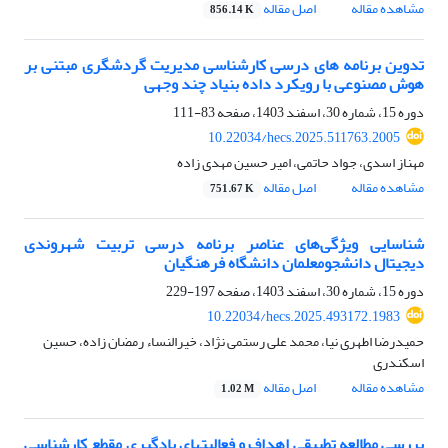
مشاهده مقاله
اصل مقاله
856.14 K
تدوین برنامه های درسی کارشناسی مدیریت گردشگری مبتنی بر
هوش مصنوعی با رویکرد داده بنیاد چند وجهی
دوره 15، شماره 30، اسفند 1403، صفحه
83-111
10.22034/hecs.2025.511763.2005
مهناز اسدی، جواد حاتمی، امیر حسین مهدی زاده
مشاهده مقاله
اصل مقاله
751.67 K
شناسایی ویژگی‌های عناصر برنامه درسی تربیت شهروندی
دیجیتال دانشجومعلمان دانشگاه فرهنگیان
دوره 15، شماره 30، اسفند 1403، صفحه
197-229
10.22034/hecs.2025.493172.1983
حمیدرضا اطهری نیا، محمد علی رستمی نژاد، خیرالنساء رمضان زاده، حسین
اسکندری
مشاهده مقاله
اصل مقاله
1.02 M
بررسی مطالعه تطبیقی اهداف و فعالیت‎های یادگیری مقطع کارشناسی