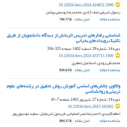
10.22034/hecs.2024.424832.1890
رسول شریفی نجف آبادی، محمدرضا یوسفی روشن
مشاهده مقاله
اصل مقاله
760.77 K
شناسایی رفتارهای تدریس اثربخش از دیدگاه دانشجویان از طریق
تکنیک رویدادهای بحرانی
دوره 14، شماره 28، اسفند 1402، صفحه
325-356
10.22034/hecs.2024.433713.1900
محمدتقی رودی، اسماعیل جعفری
مشاهده مقاله
اصل مقاله
839.63 K
واکاوی چالش‌های اساسی آموزش روش تحقیق در رشته‌های علوم
تربیتی و روانشناسی
دوره 14، شماره 27، شهریور 1402، صفحه
7-41
10.22034/hecs.2023.165492
اعظم کاییدی، احمدرضا نصر اصفهانی، فریدون شریفیان، سعید موسوی پور
مشاهده مقاله
اصل مقاله
804.27 K