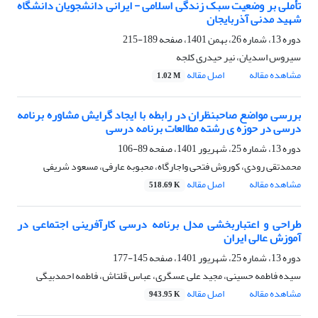
تأملی بر وضعیت سبک زندگی اسلامی - ایرانی دانشجویان دانشگاه
شهید مدنی آذربایجان
دوره 13، شماره 26، بهمن 1401، صفحه
189-215
سیروس اسدیان، نیر حیدری کلجه
مشاهده مقاله
اصل مقاله
1.02 M
بررسی مواضع صاحبنظران در رابطه با ایجاد گرایش مشاوره برنامه
درسی در حوزه ی رشته مطالعات برنامه درسی
دوره 13، شماره 25، شهریور 1401، صفحه
89-106
محمدتقی رودی، کوروش فتحی واجارگاه، محبوبه عارفی، مسعود شریفی
مشاهده مقاله
اصل مقاله
518.69 K
طراحی و اعتباربخشی مدل برنامه درسی کارآفرینی اجتماعی در
آموزش عالی ایران
دوره 13، شماره 25، شهریور 1401، صفحه
145-177
سیده فاطمه حسینی، مجید علی عسگری، عباس قلتاش، فاطمه احمدبیگی
مشاهده مقاله
اصل مقاله
943.95 K