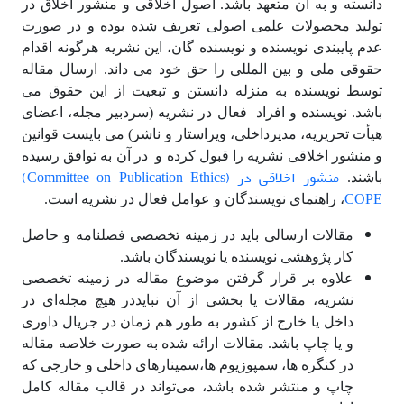
دانسته و به آن متعهد باشد. اصول اخلاقی و منشور اخلاق در
تولید محصولات علمی اصولی تعریف شده بوده و در صورت
عدم پایبندی نویسنده و نویسنده گان، این نشریه هرگونه اقدام
حقوقی ملی و بین المللی را حق خود می داند. ارسال مقاله
توسط نویسنده به منزله دانستن و تبعیت از این حقوق می
باشد. نویسنده و افراد فعال در نشریه (سردبیر مجله، اعضای
هیأت تحریریه، مدیرداخلی، ویراستار و ناشر) می بایست قوانین
و منشور اخلاقی نشریه را قبول کرده و در آن به توافق رسیده
منشور اخلاقی در (Committee on Publication Ethics)
باشند.
COPE
، راهنمای نویسندگان و عوامل فعال در نشریه است.
مقالات ارسالی باید در زمینه­ تخصصی فصلنامه و حاصل
کار پژوهشی نویسنده یا نویسندگان باشد.
علاوه بر قرار گرفتن موضوع مقاله در زمینه تخصصی
نشریه، مقالات یا بخشی از آن نبایددر هیچ مجله‌ای در
داخل یا خارج از کشور به طور هم ‌زمان در جریال داوری
و یا چاپ باشد. مقالات ارائه شده به صورت خلاصه مقاله
در کنگره ها، سمپوزیوم ها،سمینارهای داخلی و خارجی که
چاپ و منتشر شده باشد، می‌تواند در قالب مقاله کامل