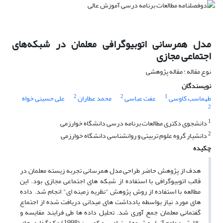
مدل همرسانی اتوبیوگرافی معلمان در شبکه‌های
اجتماعی مجازی
نوع مقاله : مقاله پژوهشی
نویسندگان
2
2
1
طهماسب کاوسی
عفت عباسی
محمد عطاران
علی حسینی خواه
2
1
دانشجوی دکتری مطالعات برنامه درسی دانشگاه خوارزمی
2
دانشیار گروه علوم تربیتی و روانشناسی دانشگاه خوارزمی
چکیده
هدف از پژوهش حاضر طراحی مدل همرسانی تجربه زیسته معلمان در
قالب اتوبیوگرافی با استفاده از شبکه های اجتماعی مجازی بود. این
مطالعه با استفاده از روش پژوهش "نظریه زمینه ای" انجام شد. داده
های مورد نیاز بواسطه یادداشت های میدانی دریافت شده از اجتماع
گفتمانی معلمان جمع آوری شد. تحلیل داده ها طی فرایند مقایسه و
پالایش مداوم آنها به شیوه استراوس و کوربین (1998) و کدگذاری های