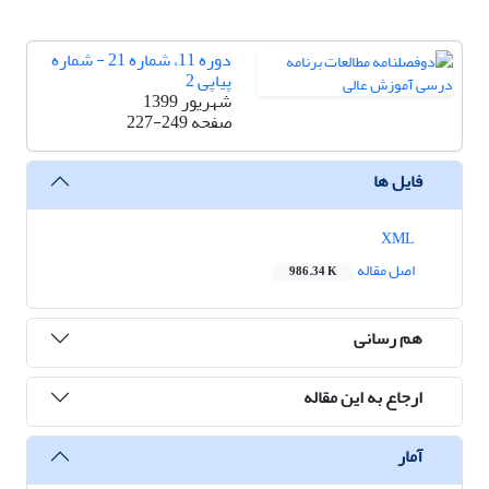
دوره 11، شماره 21 - شماره
پیاپی 2
شهریور 1399
صفحه
227-249
فایل ها
XML
اصل مقاله
986.34 K
هم رسانی
ارجاع به این مقاله
آمار