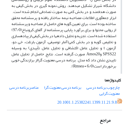
دانشگاه شیراز تشکیل می­دهند. روش نمونه گیری در بخش کیفی به
صورت هدفمند و در بخش کمی به صورت تصادفی انجام شده است.
ابزار جمع
آوری اطلاعات مصاحبه نیمه ساختار یافته و پرسشنامه محقق
ساخته بوده است. برای تعیین گویه های حاصل از مصاحبه و پرسشنامه
از روایی محتوا و برای برآورد پایایی پرسشنامه از آلفای کرونباخ(97/0)
استفاده شده است. تجزیه و تحلیل داده­ها در بخش کیفی از پیاده­سازی
و تخلیص گویه و در بخش کمی(آمار توصیفی، آزمون بارتلت، خی دو،
آزمون t و تحلیل عامل اکتشافی و تحلیل عامل تأییدی) به وسیله
SPSS22 وAmos20 صورت گرفته است. نتایج حاصل از تحلیل عامل
تاییدی نشان داد که مدل برنامه درسی معنویت گرااز برازندگی خوبی
برخوردار است(6/0 = Rmsea).
کلیدواژه‌ها
چارچوب برنامه درسی
برنامه درسی معنویت گرا
عناصربرنامه درسی
معنویت گرایی
20.1001.1.25382241.1399.11.21.9.8
مراجع