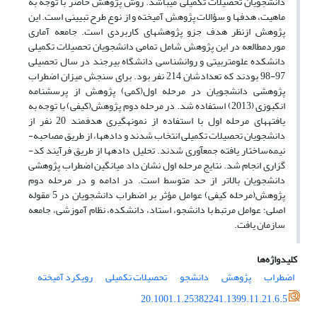
دانشجویان تحصیلات تکمیلی می­باشد. روش پژوهش حاضر با توجه به
ماهیت، هدف­ها و سؤالات پژوهش آمیخته و از نوع طرح تبیینی است. این
پژوهش ازنظر هدف جزو پژوهش­های کاربردی است. جامعه آماری
موردمطالعه در این پژوهش شامل تمامی دانشجویان تحصیلات تکمیلی
دانشکده علوم­تربیتی و روان­شناسی دانشگاه بیرجند در سال تحصیلی
97-98 بودند که تعدادشان 214 نفر بود. برای سنجش میزان اضطراب
پژوهشی دانشجویان در مرحله اول(کمی) پژوهش از پرسشنامه
انکبوزی (2013) استفاده شد. در مرحله دوم پژوهش(کیفی) با توجه به
یافته­های مرحله اول با استفاده از نمونه­گیری هدفمند 20 نفر از
دانشجویان تحصیلات تکمیلی انتخاب شدند و داده­ها­، از طریق مصاحبه­
نیمه‌ساختار یافته جمع­آوری شدند. تحلیل داده­ها از طریق فرآیند کد­
گزاری انجام شد. نتایج مرحله اول نشان داد میانگین اضطراب پژوهشی
دانشجویان بالاتر از حد متوسط است. در ادامه و در مرحله دوم
پژوهش(مرحله کیفی) عوامل مؤثر بر اضطراب دانشجویان در 5 مقوله
اصلی؛ عوامل مرتبط با دانشجو، استاد، دانشکده، نظام آموزشی، جامعه
سازمان یافت.
کلیدواژه‌ها
اضطراب
پژوهش
دانشجو
تحصیلات تکمیلی
رویکرد آمیخته
20.1001.1.25382241.1399.11.21.6.5