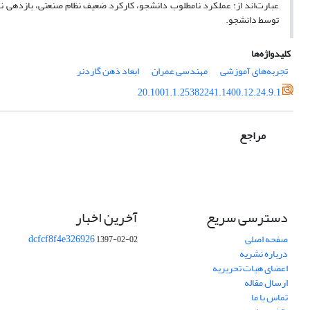
عبارت‌اند از: عملکرد نامطلوب دانشجو، کارکرد ضعیف نظام صنعتی، بازدهی ن
توسط دانشجو.
کلیدواژه‌ها
تجربه‌های آموزشی
مهندسی عمران
ابعاد ذهن گاردنر
20.1001.1.25382241.1400.12.24.9.1
مراجع
دسترسی سریع
آخرین اخبار
صفحه اصلی
dcfcf8f4e326926
1397-02-02
درباره نشریه
اعضای هیات تحریریه
ارسال مقاله
تماس با ما