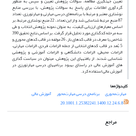
تعیین جهت­گیری مطالعه، سوالات پژوهش تعیین و سپس به منظور
گردآوری اطلاعات برای پاسخ به سوالات پژوهش، با بررسی منابع
نوشتاری معتبر و مرتبط با برنامه‌های درسی مهارتی و مهارت­ورزی، تعداد
87 منبع مرتبط شناسایی شد و از این تعداد، 22 منبع نوشتاری مرتبط، بر
اساس معیارهای ارزیابی کیفیت، به عنوان نمونه پژوهش انتخاب و طی
سه مرحله کدگذاری مورد تحلیل قرار گرفت. بر اساس نتایج تحقیق 390
شاخص یا معرف در قالب کدهای باز، 26 مولفه در قالب کدهای محوری و
5 بُعد در قالب کدهای انتخابی از جمله الزامات فردی، الزامات مهارتی،
الزامات محیطی، الزامات دانشگاهی و الزامات آموزشی و پژوهشی
شناسایی شدند. از یافته­های این پژوهش، می­توان در سیاست گذاری
های آموزش عالی در راستای بهبود برنامه­های درسی مهارت­ورزی در
آموزش عالی استفاده کرد.
کلیدواژه‌ها
مهارت‌محوری
برنامه‌ی درسی مهارت‌محور
آموزش عالی
20.1001.1.25382241.1400.12.24.6.8
مراجع