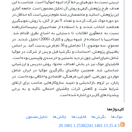
تربیتی نسبت به دوره­های برخط آزاد انبوه (موک­ها) است. متناسب با این
هدف، طرح پژوهش کیفی و روش آن تحلیل مضمون است. جامعه آماری
این پژوهش، اساتید و متخصصان رشته علوم تربیتی است که حداقل در
دو دوره موک شرکت کردند و تعداد 9 نفر از آنان، با روش نمونه­گیری
هدفمند انتخاب شدند و با استفاده از مصاحبه­های نیمه­ساختاریافته
نسبت به جمع­آوری اطلاعات تا دستیابی به اشباع نظری اقدام شد.
مصاحبه­ها با استفاده از شیوه بروان و کلارک (2006) تحلیل شدند. در
مجموع، سه موضوع، 11 تم اصلی و 36 تم فرعی بدست آمد. بر اساس
یافته­های پژوهش، احساسات و نگرش­ها قبل و پس از شرکت در موک­ها
شامل تم­های اصلی چون تردید نخستین و خرسندی واپیسین بوده است.
قابلیت­های موک نیز در بخش اهداف، محتوا، روش تدریس و ارزشیابی
شناسایی شد. هم­چنین چالش­های بکارگیری موک­ها در ایران شامل
مواردی چون فنی، آموزشی، فرهنگی، اقتصادی و اخلاقی بوده است. در
پایان، بر لزوم بازاندیشی و تمهید سازوکارهایی مناسب برای ارتقای
شرایط مثبت و کاهش اثرات چالش­های احتمالی تاکید و به برخی
پیشنهادهای کاربردی اشاره شده است.
کلیدواژه‌ها
موک ها
نگرش ها
قابلیت ها
چالش ها
تحلیل مضمون
20.1001.1.25382241.1401.13.25.4.5