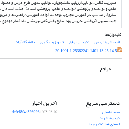
مدیریت کلاس، توانایی ارزیابی دانشجویان، توانایی تدوین طرح درس و محتوا،
علمی و توانمندی پژوهشی (توانمندی علمی-پژوهشی استاد)، جذب استادان شایس
سازوکار مناسب در آموزش مجازی، توجه به قواعد آموزشی (راهبردهای مربوط به
جهت تسهیل اثربخشی تدریس بود. نتایج بخش کمی نیز نشان داد که از مجموع شاخص143، نهایتاً 128 شاخص مرتبط با مؤلفه‌ها تشخی
کلیدواژه‌ها
اثربخشی تدریس
تدریس موفق
تسهیل یادگیری
دانشگاه آزاد
20.1001.1.25382241.1401.13.25.14.5
مراجع
دسترسی سریع
آخرین اخبار
صفحه اصلی
dcfcf8f4e326926
1397-02-02
درباره نشریه
اعضای هیات تحریریه