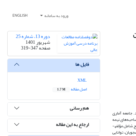
ورود به سامانه
ENGLISH
ن
دوره 13، شماره 25
شهریور 1401
صفحه
319-347
فایل ها
XML
اصل مقاله
1.7 M
هم رسانی
 جامعه آماری
، 15 نفر از متخصصان انتخاب شدند و مصاحبه‌های نیمه
ارجاع به این مقاله
ساختاریافته صورت گرفت. سپس پرسشنامه مدل تسهیل اثربخشی تدریس طراحی در بخش کمی و در میان 281 نفر از اعضای هیئت‌علمی مورد پیمایش قرار گرفت. نتایج شامل مؤلفه­
ویان، توانایی