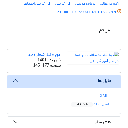
آموزش عالی
برنامه درسی
کارآفرینی
کارآفرینی اجتماعی
20.1001.1.25382241.1401.13.25.8.9
مراجع
دوره 13، شماره 25
شهریور 1401
صفحه
145-177
فایل ها
XML
اصل مقاله
943.95 K
هم رسانی