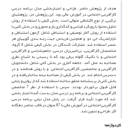
هدف از پژوهش حاضر، طراحی و اعتباربخشی مدل برنامه درسی
کارآفرینی اجتماعی در آموزش عالی بود. این پژوهش جزء پژوهش­های
ترکیبی، از نوع اکتشافی متوالی است. بخش کیفی با استفاده از روش
تحلیل محتوا با رویکرد قیاسی و کدگذاری باز و محوری و در بخش کمی با
استفاده از روش آمار توصیفی و استنباطی شامل آزمون استنباطی و
ناپارامتریک خی دو و همچنین فریدمن جهت رتبه بندی گویه­­های هر
عنصر استفاده شد. مشارکت کنندگان در بخش کیفی شامل 4 گروه،
متخصصان کارآفرینی، برنامه­ریزان درسی، جامعه­شناسی و کارآفرینی
اجتماعی و با تکنیک گلوله برفی بود که تا رسیدن به اشباع نظری
مصاحبه به­ عمل آمد. جامعه آماری در بخش کمی شامل دانشجویان
کارآفرینی و متخصصین کارآفرینی اجتماعی و با روش هدفمند و در
دسترس انجام شد. در بخش کیفی از مصاحبه نیمه ساختاریافته و در
بخش کمی از پرسشنامه محقق ساخته استفاده شد که از روایی و پایایی
قابل قبول برخوردار بودند. سپس با استفاده از نظر 7 متخصص
کارآفرینی اجتماعی و برنامه ریز درسی مدل بدست آمده اعتبار بخشی
شد که مورد تأیید قرار گرفت. در پایان مدل نهایی برنامه درسی
کارآفرینی اجتماعی در آموزش عالی با 87 عنوان در قالب عناصر دهگانه
اکر، طراحی و تدوین شد.
کلیدواژه‌ها