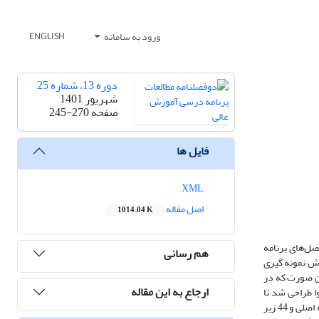
ورود به سامانه
ENGLISH
دوره 13، شماره 25
شهریور 1401
صفحه
245-270
فایل ها
XML
اصل مقاله
1014.04 K
 کارآفرین و کلیه سرفصل‌های برنامه
هم رسانی
کارآفرین و روش نمونه گیری
ت. بدین صورت که در
ارجاع به این مقاله
ا طراحی شد تا
میزان حضور شایستگی های کارآفرینانه در سرفصل‌های برنامه درسی رشته کارشناسی SBM مورد تحلیل قرار گیرد. نتایج در بخش مصاحبه بیانگر استخراج 6 مقوله اصلی و 44 زیر