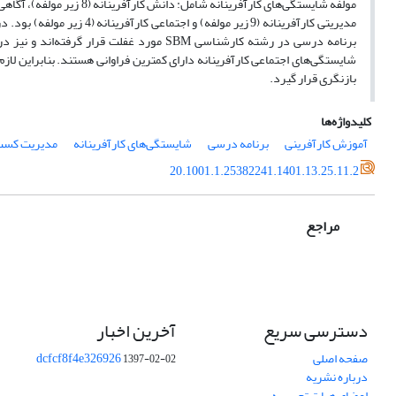
مدیریتی کارآفرینانه (9 زیر
برنامه درسی در رشته‌ کارشناسی SBM مورد غف
بازنگری قرار گیرد.
کلیدواژه‌ها
آموزش کارآفرینی
برنامه درسی
شایستگی‌های کارآفرینانه
مدیریت کسب
20.1001.1.25382241.1401.13.25.11.2
مراجع
دسترسی سریع
آخرین اخبار
صفحه اصلی
dcfcf8f4e326926
1397-02-02
درباره نشریه
اعضای هیات تحریریه