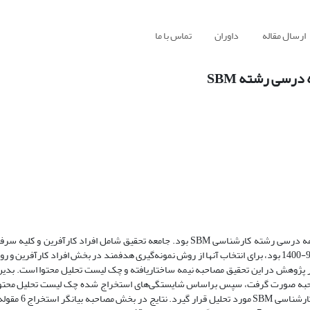
ارسال مقاله
داوران
تماس با ما
درسی رشته SBM
هدف پژوهش حاضر تحلیل آموزش مغفول شایستگی‌های کارآفرینانه در برنامه درسی رشته کارشناسی SBM بود. جامعه تحقیق شامل افراد
درسی وزارت علوم، تحقیقات و وفناوری برای رشته‌ کارشناسی SBM در سال 99-1400 بود، برای انتخاب آنها از روش نمونه‌گیری هدفمند در بخش افراد 
شته‌ کارشناسی SBM استفاده گردید. ابزار پژوهش در این تحقیق مصاحبه نیمه ساختاریافته و چک لیست تحلیل محتوا اس
فرینانه مصاحبه صورت گرفت، سپس براساس شایستگی‌های استخراج شده چک لیست تحلیل محتو