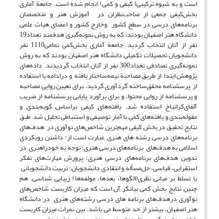
است و به شیوه ترکیبی( کیفی و کمی) انجام شده است. جامعة آماری
بخش‌کیفی جمعی از صاحب‌نظران در آموزش هنر و متخصصان
برنامه‌های درسی در سطح کشور وخارج کشور و اعضای هیات علمی
دانشگاه هنر اصفهان بودند، که به روش نمونه‌گیری هدفمند تعداد‌19
نفر از آنان انتخاب گردید. جامعة آماری بخش‌کمَی تمامی‌1110 نفر
دانشجویان تحصیلات تکمیلی دانشگاه هنر اصفهان بودند که به روش
نمونه‌گیری تصادفی تعداد‌300 نفر از آنان انتخاب گردیدند. داده‌های
پژوهش ابتدا از طریق مصاحبة نیمه‌ساختار یافته و در‌ادامه با استفاده
از پرسشنامه محقق‌ساخته گردآوری گردید. برای تعیین روایی مصاحبه
و پرسشنامه از روایی محتوا، و برای برآورد پایایی پرسشنامه از ضریب
آلفای‌کرانباخ استفاده شد. یافته‌های کیفی براساس گویه‌بندی و
مقوله‌بندی و یافته‌های کمی با آمار توصیفی و استنباطی تحلیل شد. طبق
نتایج تحقیق در بخش کیفی مهم‌ترین شاخص‌های نوآوری در هدف‌های
برنامه‌های درسی رشته های هنری عبارت است از: داشتن رویکردی
اسلامی به هدف‌های برنامه‌های درسی هنری؛ توجه به خود‌راهبری در
تدوین هدف‌های برنامه‌های درسی هنری؛ پرورش مهارت‌های تفکر
استقرایی، قیاسی، حل‌مسأله و انتقادی دانشجویان؛ تربیت دانشجویانی
با تسلط بر مبانی نظری(الگوها، بعدها، مولفه‌ها) زیبایی شناسی. هم
چنین نتایج بخش کمی بیانگر آن است که میزان کاربست شاخص‌های
نوآوری درهدف‌های برنامه های درسی رشته‌های هنری در دانشگاه
هنر اصفهان، بیشتر از حد متوسط می باشد. بین نمرات میزان کاربست