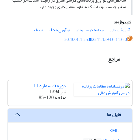
شاخص‌های نوآوری برنامه‌های درسی هنری در زمینة «هدف» بر حسب
متغیر جنسیت و دانشکده تفاوت معنی داری وجود دارد.
کلیدواژه‌ها
آموزش ­عالی
برنامه ­درسی هنر
نوآوری هدف
هدف
20.1001.1.25382241.1394.6.11.6.0
مراجع
دوره 6، شماره 11
تیر 1394
صفحه
85-120
فایل ها
XML
اصل مقاله