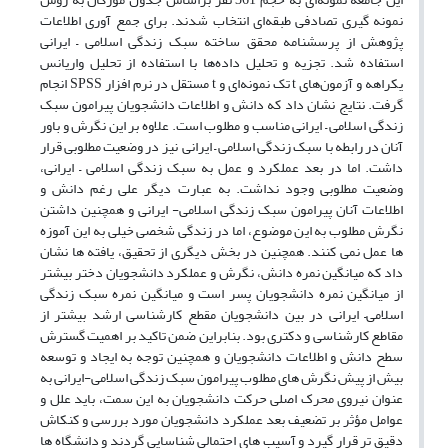
نمونه گیری تصادفی طبقه‌ای انتخاب شدند. برای جمع آوری اطلاعات
پژوهش از پرسشنامه محقق ساخته سبک زندگی اسلامی – ایرانی
استفاده شد. تجزیه و تحلیل داده‌ها با استفاده از تحلیل واریانس
یکراهه و آزمون‌های t تک نمونه‌ای و t مستقل در نرم افزار SPSS انجام
گرفت. نتایج نشان داد که دانش و اطلاعات دانشجویان پیرامون سبک
زندگی اسلامی – ایرانی مناسب و مطلوب است. علاوه بر این نگرش و باور
آنان در رابطه با سبک زندگی اسلامی – ایرانی نیز در وضعیت مطلوبی قرار
داشت. اما در بعد عملکرد و عمل به سبک زندگی اسلامی – ایرانی،
وضعیت مطلوبی وجود نداشت. به عبارت دیگر علی رغم دانش و
اطلاعات آنان پیرامون سبک زندگی اسلامی- ایرانی و همچنین داشتن
نگرش مطلوب به این موضوع، اما در زندگی شخصی خیلی به این آموزه
ها عمل نمی کنند. همچنین در بخش دیگری از تحقیق، یافته ها نشان
داد که میانگین نمره دانش، نگرش و عملکرد دانشجویان دختر بیشتر
از میانگین نمره دانشجویان پسر است و میانگین نمره سبک زندگی
اسلامی– ایرانی در بین دانشجویان مقطع کارشناسی ارشد بیشتر از
مقاطع کارشناسی و دکتری بود. بنابراین ضمن تاکید بر اهمیت گسترش
سطح دانش و اطلاعات دانشجویان و همچنین توجه به ایجاد و توسعه
بیش از پیش نگرش های مطلوب پیرامون سبک زندگی اسلامی-ایرانی به
عنوان نیروی محرک اصلی حرکت دانشجویان به این سمت، باید علل و
عوامل مؤثر بر تضعیف بعد عملکرد دانشجویان مورد بررسی و کنکاش
دقیق تر قرار گیرد و آسیب های احتمالی شناسایی گردند و دانشگاه ها