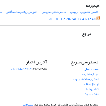
کلیدواژه‌ها
دانش­ محتوایی- تربیتی
دانش عملی تدریس
آموزش ریاضی دانشگاهی
تو
20.1001.1.25382241.1394.6.12.4.0
مراجع
دسترسی سریع
آخرین اخبار
صفحه اصلی
dcfcf8f4e326926
1397-02-02
درباره نشریه
اعضای هیات تحریریه
ارسال مقاله
تماس با ما
نقشه سایت
سامانه مدیریت نشریات علمی.
طراحی و پیاده سازی از
سیناوب