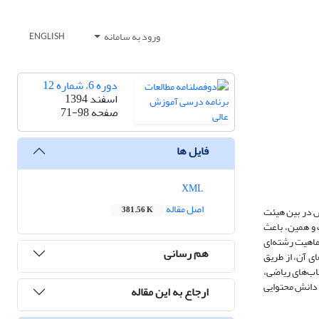
ورود به سامانه
ENGLISH
دوره 6، شماره 12
اسفند 1394
صفحه
71-98
فایل ها
XML
اصل مقاله
 در بین هیئت
381.56 K
و همین، باعث
ماهیت رشته‌ای
هم رسانی
 آن، از طریق
اب‌های ریاضی،
 دانش محتوایی
ارجاع به این مقاله