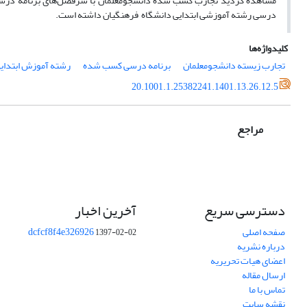
مشاهده گردید تجارب کسب شده دانشجومعلمان با سرفصل‌های برنامه درسی 
درسی رشته آموزشی ابتدایی دانشگاه فرهنگیان داشته است.
کلیدواژه‌ها
تجارب زیسته دانشجومعلمان
برنامه درسی کسب شده
رشته آموزش ابتدای
20.1001.1.25382241.1401.13.26.12.5
مراجع
دسترسی سریع
آخرین اخبار
صفحه اصلی
dcfcf8f4e326926
1397-02-02
درباره نشریه
اعضای هیات تحریریه
ارسال مقاله
تماس با ما
نقشه سایت