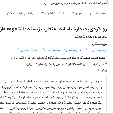
صفحه اصلی
مرور
اطلاعات نشریه
راهنمای نویسندگان
رویکردی پدیدارشناسانه به تجارب زیسته دانشجو معلمان
نوع مقاله : مقاله پژوهشی
نویسندگان
2
2
2
1
مریم صیدی
فائزه ناطقی
محمد سیف
علیرضا فقیهی
1
عضو هیئت علمی گروه علوم تربیتی، دانشگاه فرهنگیان اراک، اراک، ایران.
2
عضو هیئت علمی دانشگاه آزاد اسلامی واحد اراک، اراک، ایران.
چکیده
پژوهش حاضر با هدف فهم تجارب زیسته دانشجو معلمان از برنامه‌درسی اج
پدیدارشناسی توصیفی مبتنی بر نظریه هوسرل بود، مشارکت کنندگان پژوهش ر
رویکر
22 مقوله فرعی (تقلیل یافته) و 55 مقوله باز(تعلیق 
عبارت بود از، کسب توانایی در زمینه روش تدریس، بهره گیری از فناوری اطلاع