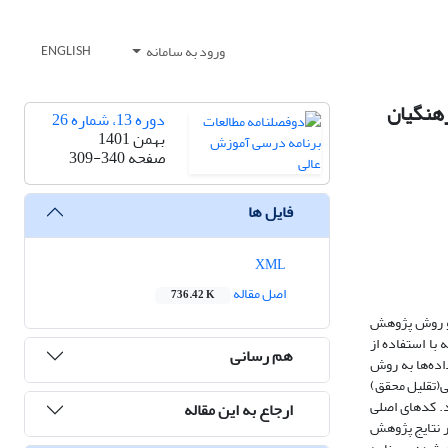
ورود به سامانه
ENGLISH
رهنگیان
دوره 13، شماره 26
بهمن 1401
صفحه
309-340
فایل ها
XML
اصل مقاله
736.42 K
 و روش پژوهش
ا استفاده از
هم رسانی
. تحلیل داده‌ها به روش
ا 12 اجرا گردید. یافته‌های پژوهش حاکی از آن بود که در فرایند کدگذاری‌ها تعداد4 مقوله اصلی(تقلیل محقق)
 بود. کدهای اصلی
ارجاع به این مقاله
ر نتایج پژوهش