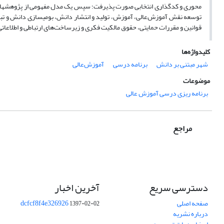
محوری و کدگذاری انتخابی صورت پذیرفت؛ سپس یک مدل مفهومی از پژوهش­های م
توسعه نقش ‌آموزش‌عالی، آموزش، تولید و انتشار دانش، بومی­سازی دانش و تبد
قوانین و مقررات حمایتی، حقوق مالکیت فکری و زیرساخت‌های ارتباطی و اطلاعاتی
کلیدواژه‌ها
شهر مبتنی بر دانش
برنامه درسی
آموزش‌عالی
موضوعات
برنامه ریزی درسی آموزش عالی
مراجع
دسترسی سریع
آخرین اخبار
صفحه اصلی
dcfcf8f4e326926
1397-02-02
درباره نشریه