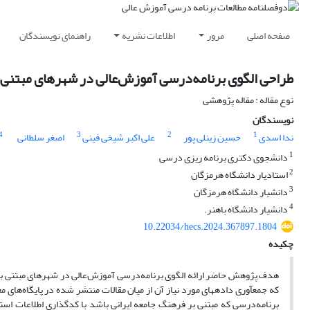
صفحه اصلی
مرور
اطلاعات نشریه
راهنمای نویسندگان
طراحی الگوی برنامه‌درسی ‌آموزش‌عالی در شهرهای مبتنی
نوع مقاله : مقاله پژوهشی
نویسندگان
4
3
2
1
ندا اسدی
حسین زینلی پور
علی اکبر شیخی فینی
اصغر سلطانی
1
دانشجوی دکتری برنامه ریزی درسی
2
استادیار دانشگاه هرمزگان
3
دانشیار دانشگاه هرمزگان
4
دانشیار دانشگاه باهنر.
10.22034/hecs.2024.367897.1804
چکیده
هدف پژوهش حاضر ارائه الگوی برنامه‌درسی ‌آموزش‌عالی در شهرهای مبتنی بر
که جمع­آوری داده­های مورد نیاز آن از میان مقالات منتشر شده در پایگاه‌های
برنامه‌درسی که مبتنی بر فرهنگ جامعه ایرانی باشد با کدگذاری اطلاعات اس