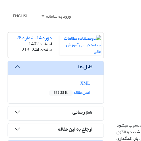
ورود به سامانه
ENGLISH
دوره 14، شماره 28
اسفند 1402
صفحه
213-244
فایل ها
XML
اصل مقاله
882.35 K
هم رسانی
 محسوب می­شود
ارجاع به این مقاله
 شدند و الگوی
 باز، کدگذاری