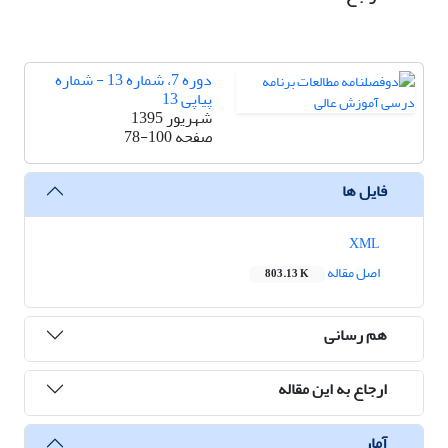
دوره 7، شماره 13 - شماره
پیاپی 13
شهریور 1395
صفحه
78-100
فایل ها
XML
اصل مقاله
803.13 K
هم رسانی
ارجاع به این مقاله
آمار