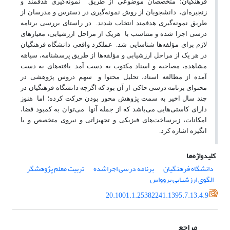
فرهنگیان؛ متخصصان موضوعی از طریق
نمونه‌گیری هدفمند و
زنجیره‌ای،
دانشجویان از روش نمونه‌گیری در دسترس و مدرسان از
طریق نمونه‌گیری هدفمند انتخاب شدند.
در راستای بررسی برنامه
درسی اجرا شده و متناسب با
هریک از مراحل ارزشیابی، معیارهای
لازم برای مؤلفه‌ها شناسایی شد.
عملکرد واقعی دانشگاه فرهنگیان
در هر یک از مراحل ارزشیابی و مؤلفه‌ها از طریق پرسشنامه، سیاهه
مشاهده، مصاحبه و اسناد مکتوب به دست آمد. یافته‌های به دست
آمده از مطالعه اسناد، تحلیل محتوا و
سهم دروس پژوهشی در
محتوای برنامه درسی حاکی از آن بود که اگرچه دانشگاه فرهنگیان
در
چند سال اخیر به سمت پژوهش محور بودن حرکت کرده؛ اما
هنوز
دارای کاستی‌هایی می‌باشد که از جمله آنها
می‌توان به کمبود فضا،
امکانات، زیرساخت‌های فیزیکی و تجهیزاتی و نیروی متخصص و با
انگیزه اشاره کرد.
کلیدواژه‌ها
دانشگاه فرهنگیان
برنامه درسی اجراشده
تربیت معلم پژوهشگر
الگوی ارزشیابی پروواس
20.1001.1.25382241.1395.7.13.4.9
مراجع