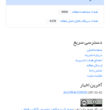
تعداد مشاهده مقاله
9,050
تعداد دریافت فایل اصل مقاله
6,159
دسترسی سریع
صفحه اصلی
درباره نشریه
اعضای هیات تحریریه
ارسال مقاله
تماس با ما
نقشه سایت
آخرین اخبار
dcfcf8f4e326926
1397-02-02
این کار مجوز دارد تحت
مجوز کریتیو کامنز تخصیص 4.0 بین‌المللی
.