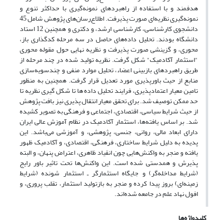
هدفمند و با استفاده از راهبردهای نمونه‌گیری با حداکثر تنوع و
نمونه‌گیری نظریه‌ای صورت پذیرفت. اطلاع‌رسان‌های پژوهش شامل 45
دانشجوی کارشناسی، کارشناسی ارشد، و دکتری و همچنین 12 استاد
دانشگاه بودند. تحلیل داده‌های حاصل در سه مرحله کدگذاری باز،
محوری، و گزینشی صورت پذیرفت و نظریه نهایی حول مقوله محوری
"استثمار آکادمیک" شکل گرفت. نظریه تولید شده در چند مرحله از
طریق راهبردهای بازبینی اعضاء، تحلیل موارد منفی و چندسویه‌سازی
منابع از حیث باورپذیری مورد تعدیل قرار گرفت. همچنین به منظور
تامین معیار اعتمادپذیری، فرایند تحلیل داده ها تا شکل گیری نظریه تا
حد ممکن توصیف شد. برای تحقق معیار انتقال پذیری نیز بافت پژوهش
از حیث شرایط سیاسی، اقتصادی، اجتماعی و فرهنگی به تصویر کشیده
شد. بر اساس یافته‌ها، استثمار آکادمیک در نظام آموزش عالی ایران
دارای ابعاد مالی، روانی، جنسی، پژوهشی، و آموزشی می‌باشد. این
پدیده به دلیل شرایط ساختاری، فرهنگی، اقتصادی، و آکادمیک ظهور
یافته و منجر به واکنش‌هایی چون انقیاد ظاهری، اعتراض پنهان، و البته
پذیرش و همدستی شده است. این واکنش‌ها تحت تاثیر باور رایج
(شرایط مداخله‌گر) و جایگاه استثمارگر ـ استثمار شونده (شرایط
زمینه‌ای) بروز پیدا کرده و منجر به بازتولید استثمار، تقلب پروری، و
افول نهاد علم در جامعه شده‌اند.
کلیدواژه‌ها