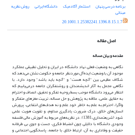
برنامه درسی پنهان
استثمار آکادمیک
دانشگاه ایرانی
روش نظریه
مبنائی
20.1001.1.25382241.1396.8.15.1.7
اصل مقاله
مقدمه و بیان مساله
نگاهی به وضعیت فعلی نهاد دانشگاه در ایران و تحلیل تطبیقی عملکرد
موجود آن با وضعیت ایده‌آل موردنظر جامعه و حکومت نشان می‌دهد که
شکاف عظیمی بین "آنچه هست" و "آنچه باید باشد" وجود دارد. با
نگاهی مجمل به آثار اندیشمندان و روشنفکران جامعه درمی‌یابیم که
انتظار می‌رود دانشگاه موجب بسط روحیه تفکر و تحقیق، انصاف و احترام
به حقایق علمی، علاقه به پژوهش و حل مساله، تربیت مغزهای متفکر و
واگرا، احترام به علم به خاطر خود علم و نه هدف‌های انتفاعی، پرورش
انسان‌های خلاق، درک ضرورت یادگیری مداوم، و تقویت هویت علمی
شود (شریعتمداری،1381). در نظریه‌های مربوط به آموزش عالی فلسفه
وجودی دانشگاه با دلایلی چون انضباط فکری، جست و جوی بی طرفانه
حقیقت و وفاداری به آن، ارتباط خلاق با جامعه، پاسخگویی اجتماعی و