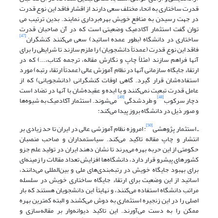
قدرت ساختاری به انحاء مختلف سعی دارند از اقشار فاقد این نوع قدرت
در جهت رسیدن به منافع خویش بهره‌برداری نمایند. بدین ترتیب می
توان گفت استثمار آکادمیک وضعیتی است که در آن صاحبان قدرت
[47]
ساختاری در دانشگاه (بطور عمده اساتید) سعی می‌کنند کنشگران
فاقد این نوع قدرت (عمدتاً دانشجویان) را ملزم سازند تا شرایطی را برای
آنها فراهم سازند (مثلاً چاپ و نگارش مقاله، ترجمه کتاب،...) که در
ارتقاء جایگاه سازمانی آنها در نظام آموزش عالی (عمدتاً ارتقاء رتبه) مورد
استفاده‌شان قرار گیرد. گاهی اوقات کنشگرانی (دانشجویانی) که از
عامل قدرت تبعیت نمی‌کنند و یا ایده و عقیده‌شان با آنها در تضاد است
[49]
[48]
دچار سرکوب
و طردشدگی
می‌شوند. استثمار آکادمیک به شیوه‌ها
و صور ذیل در دانشگاه بروز پیدا می‌کند:
[50]
ـ استثمار پژوهشی
: امروزه نظام آموزشی عالی در ایران تا حد زیادی بر
انتشار و چاپ مقاله تاکید می‌کند. سیاستمداران و صاحب منصبان
حکومتی از این حربه بهره می‌برند تا نشان دهند ایران در تولید علم جزو
کشورهای پیشرو قرار دارد، دانشگاه‌ها افزایش تعداد مقالات را زمینه‌ای
برای بهبود جایگاه خویش در رتبه‌بندی‌های ملی و بین‌المللی می‌دانند،
اساتید از این وضعیت برای ارتقاء جایگاه ساختاری خویش در سلسله
مراتب دانشگاه استفاده می‌کنند، و نهایتاً این دانشجویان هستند که بار
اصلی را در این زنجیره استثماری به دوش می‌کشند و البته کمترین بهره
ممکن را به دست می‌آورند. این تاکید دیوانه‌وار بر مقاله‌سازی و