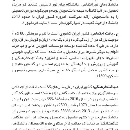
دانشگاه‌های غیرانتفاعی، دانشگاه پیام نور تاسیس شدند که هزینه
تحصیل در آنها کاملاً به عهده دانشجویان بوده و هیچگونه بورس تحصیلی
را به دانشجویان ارائه نمی‌کنند. امروزه کشور ایران با حدود 2640
دانشگاه از حیث کمیت در دنیا رکورددار است! (سایت فردانیوز).
ج ـ بافت اجتماعی:
کشور ایران کشوری است با تنوع فرهنگی بالا که 7
قومیت بزرگ در آن زندگی کرده و نزدیک به 75 زبان و گویش در آن رواج
دارد. در طی 4 دهه گذشته توسعه موسسات آموزش عالی و مهاجرت
اقوام به دیگر شهرها برای تحصیل باعث شده است که ترکیب قومیتی
استان‌ها دچار تغییرات اساسی شده و امروزه بحث چندفرهنگی و
آموزش و پرورش چندفرهنگی به محوری اساسی در گفتمان تعلیم و
تربیت کشور تبدیل شود (گزیده نتایج سرشماری عمومی نفوس و
مسکن، 1390).
دـ بافت فرهنگی:
کشور ایران در طی سال‌های گذشته با تقاضای اجتماعی
سرسام آوری برای تحصیلات دانشگاهی مواجه شده است بطوریکه آمار
دانشجویان ایران در سال 2016 به 383/348/4 تن رسید. این رقم در
مقام مقایسه با سال 1979 رشدی 2500% را نشان می‌دهد. این در حالی
است که در سال 2013 تعداد 55686 دانشجو نیز بصورت رسمی در
دانشگاه‌های خارج از کشور مشغول به تحصیل بوده‌اند. این آمار هنگامی
شگفت‌انگیز می‌نماید که بدانیم نرخ بیکاری فارغ التحصیلان دانشگاهی
در کشور ایران در سال 2015 حدود 42% تخمین زده شده است. این