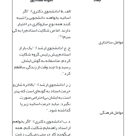
الف ـ ط (دانشجوی دکتری): "اگر
اساتید بخواهند دانشجویی را تنبیه
کنند همه نوع سازوکاری در اختیار
دارند. اما من شکایت استادم را به کی
ببرم?!".
عوامل ساختاری
ح.ع (دانشجوی ارشد): "یک بار از
استادم پیش رئیس گروه شکایت
کردم، متاسفانه به گوش ایشان
رسید و تا چند وقت از زندگی ساقطم
کرد".
ز.ر (دانشجوی ارشد): "بالاخره شان و
حرمت استاد به گونه‌ای است که بهتر
است به ایشان بی‌احترامی صورت
نگیرد. نباید حرمت اساتید زیر پا
گذاشته شود."
عوامل فرهنگی
د.ب (دانشجوی دکتری): "اگر بخواهم
از استاد راهنمایم شکایت کنم، همه
می‌گویند کار درستی نمی‌کنی، زشت