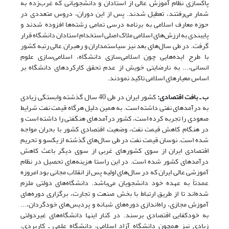
پاکسازی نظام آموزش عالی از استادان و دانشجویانی که غرب‌زده به
شمار می‌رفتند، تعطیل شدند. پس از این دوران، دروس متعددی در
حوزه معارف اسلامی به برنامه درسی تمامی رشته‌ها افزوده شدند و
پایبندی به ارزش‌های اسلامی ملاک اصلی استخدام استادان دانشگاه قرار
گرفت. در طی سال‌های بعد نیز سیاستمداران و رهبران عالی رتبه کشور
با طرح ایده‌هایی چون اسلامی‌سازی دانشگاه، اسلامی‌سازی علوم
انسانی،... به نارضایتی خویش از عدم تحقق کارکردهای دانشگاه بر
اساس معیارهای اسلامی تاکید نمودند.
ب ـ بافت اقتصادی:
کشور ایران در طی 40 سال گذشته وابستگی زیادی
به درآمدهای نفتی داشته است. به همین دلیل هرگاه قیمت نفت شرایط
صعودی را تجربه کرده است، کشور درآمدهای هنگفتی را داشته است و
در هنگام کاهش قیمت نفت، وضعیت اقتصادی کشور با بحران مواجه
شده است. نوسان قیمت نفت در طی سال‌های گذشته از یکسو و تحریم
اقتصادی ایران از سوی کشورهای غربی از سوی دیگر باعث کاهش
درآمدهای کشور شده است. در این راستا هزینه‌های تحصیل در نظام
آموزشی عالی ایران که در سال‌های اولیه پس از انقلاب مجانی بود امروزه
عمدتاً به عهده خود دانشجویان می‌باشد. دانشگاه‌های دولتی ملزم
شده‌اند تا از طریق ارتباط با بخش صنعت و تجارت، برگزاری دوره‌های
آموزش مجازی، راه‌اندازی دوره‌های شبانه و پردیس‌های خودگردان،...
به خودکفایی اقتصادی برسند. در کنار اینها دانشگاه‌های غیردولتی
زیادی نیز همچون دانشگاه آزاد اسلامی، دانشگاه علمی ـ کاربردی،