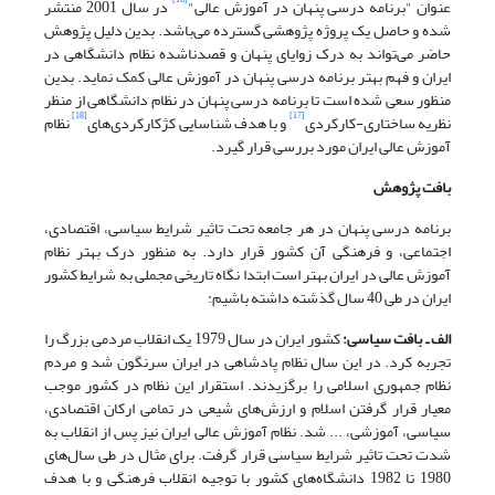
عنوان "برنامه درسی پنهان در آموزش عالی"
در سال 2001 منتشر
شده و حاصل یک پروژه پژوهشی گسترده می‌باشد. بدین دلیل پژوهش
حاضر می‌تواند به درک زوایای پنهان و قصدناشده نظام دانشگاهی در
ایران و فهم بهتر برنامه درسی پنهان در آموزش عالی کمک نماید. بدین
منظور سعی شده است تا برنامه درسی پنهان در نظام دانشگاهی از منظر
[18]
[17]
نظریه ساختاری-کارکردی
و با هدف شناسایی کژکارکردی‌های
نظام
آموزش عالی ایران مورد بررسی قرار گیرد.
بافت پژوهش
برنامه درسی پنهان در هر جامعه تحت تاثیر شرایط سیاسی، اقتصادی،
اجتماعی، و فرهنگی آن کشور قرار دارد. به منظور درک بهتر نظام
آموزش عالی در ایران بهتر است ابتدا نگاه تاریخی مجملی به شرایط کشور
ایران در طی 40 سال گذشته داشته باشیم:
الف ـ بافت سیاسی:
کشور ایران در سال 1979 یک انقلاب مردمی بزرگ را
تجربه کرد. در این سال نظام پادشاهی در ایران سرنگون شد و مردم
نظام جمهوری اسلامی را برگزیدند. استقرار این نظام در کشور موجب
معیار قرار گرفتن اسلام و ارزش‌های شیعی در تمامی ارکان اقتصادی،
سیاسی، آموزشی، ... شد. نظام آموزش عالی ایران نیز پس از انقلاب به
شدت تحت تاثیر شرایط سیاسی قرار گرفت. برای مثال در طی سال‌های
1980 تا 1982 دانشگاه‌های کشور با توجیه انقلاب فرهنگی و با هدف