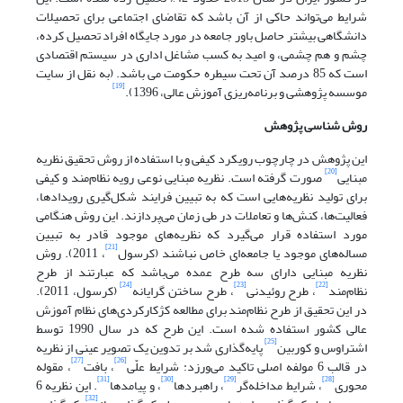
شرایط می‌تواند حاکی از آن باشد که تقاضای اجتماعی برای تحصیلات
دانشگاهی بیشتر حاصل باور جامعه در مورد جایگاه افراد تحصیل کرده،
چشم و هم چشمی، و امید به کسب مشاغل اداری در سیستم اقتصادی
است که 85 درصد آن تحت سیطره حکومت می باشد. (به نقل از سایت
[19]
موسسه پژوهشی و برنامه‌ریزی آموزش عالی، 1396).
روش شناسی پژوهش
این پژوهش در چارچوب رویکرد کیفی و با استفاده از روش تحقیق نظریه
[20]
مبنایی
صورت گرفته است. نظریه مبنایی نوعی رویه نظام‌مند و کیفی
برای تولید نظریه‌هایی است که به تبیین فرایند شکل‌گیری رویدادها،
فعالیت‌ها، کنش‌ها و تعاملات در طی زمان می‌پردازند. این روش هنگامی
مورد استفاده قرار می‌گیرد که نظریه‌های موجود قادر به تبیین
[21]
مساله‌های موجود یا جامعه‌ای خاص نباشند (کرسول
، 2011). روش
نظریه مبنایی دارای سه طرح عمده می‌باشد که عبارتند از طرح
[24]
[23]
[22]
نظام‌مند
، طرح روئیدنی
، طرح ساختن گرایانه
(کرسول، 2011).
در این تحقیق از طرح نظام‌مند برای مطالعه کژکارکردی‌های نظام آموزش
عالی کشور استفاده شده است. این طرح که در سال 1990 توسط
[25]
اشتراوس و کوربین
پایه‌گذاری شد بر تدوین یک تصویر عینی از نظریه
[27]
[26]
در قالب 6 مولفه اصلی تاکید می‌ورزد: شرایط علّی
، بافت
، مقوله
[31]
[30]
[29]
[28]
محوری
، شرایط مداخله‌گر
، راهبردها
، و پیامدها
. این نظریه 6
[32]