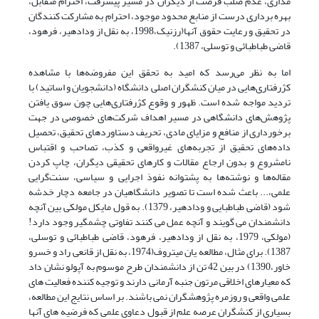
مداری، عدم صلب فرصت از دیگران در مسیر پیشرفت، احترام متقابل،
بهره برداری درست از منابع محدود موجود، احترام به مشارکت کنندگان
در تحقیق و رعایت حقوق آنها(رزنیک،1998، به نقل از ودادهیر، فرهود،
قاضی طباطبائی و توسلی، 1387).
اما به نظر می‌رسد که امید به تحقق این مفروضه‌ها با مشاهده
کژرفتاری‌هایی در میان کنشگران اصلی دانشگاه (دانشجویان و اساتید) با
تردید مواجه شده است. ظهور و وقوع کژرفتاری‌هایی چون سوق یافتن
پژوهش‌های دانشگاهی در مسیر اهداف شرکت‌های خصوصی در جهت
برخورداری از منافع و مزایای مادی، تحریف دستاوردهای تحقیق، تحصیل
داده‌های تحقیق از تجربه‌های غیرواقعی و کذب، تصاحب و اقتباس
نامشروع و بدون ارجاع مقالات و کارهای تحقیقی دیگران، چاپ کردن
مقاله‌ها و نوشته‌ها به پشتوانه نفوذ اجرایی و سیاسی، سنت‌گرایی
علمی،... باعث شده است تا تصویر دانشگاهیان در جامعه دچار خدشه
شود (قاضی طباطبایی و ودادهیر، 1379). به قول مایکل مولکی بین آنچه
دانشمندان می گویند و آنچه عمل می کنند تفاوتی چشمگیر وجود دارد!
(مولکی، 1979، به نقل از ودادهیر، فرهود، قاضی طباطبائی و توسلی،
1387). برای مثال، مطالعه یان میتروف(1974، به نقل از قانعی راد و خسرو
خاور،1390) در بین 42 تن از دانشمندان طرح موسوم به آپولو نشان داد
که معیارهای اخلاقی مرتون جنبه آرمانی دارند و توجیه کننده فعالیت های
علمی واقعی و روزمره پژوهشگران نمی باشند. بر اساس نتایج این مطالعه،
بسیاری از کنشگران عرصه علم از قبول دعاوی علمی که فرضیه های آنها