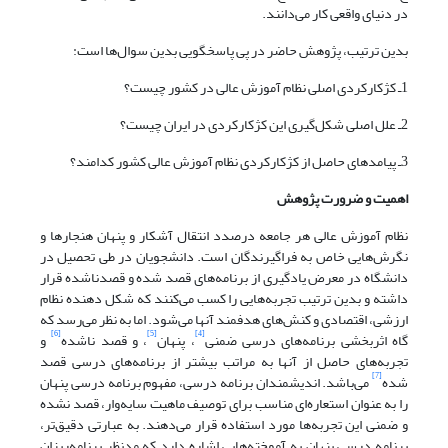
در دنیای واقعی کار می‌دانند.
بدین ترتیب، پژوهش حاضر در پی پاسخگویی بدین سوال‌ها است:
1ـ کژکارکردی اصلی نظام آموزش عالی در کشور چیست؟
2ـ علل اصلی شکل‌گیری این کژکارکردی در ایران چیست؟
3ـ پیامدهای حاصل از کژکارکردی نظام آموزش عالی کشور کدامند؟
اهمیت و ضرورت پژوهش
نظام آموزش عالی هر جامعه درصدد انتقال آشکار و پنهان هنجارها و
نگرش‌هایی خاص به فراگیرندگان است. دانشجویان در طی تحصیل در
دانشگاه در معرض یادگیری از برنامه‌های قصد شده و قصدناشده قرار
داشته و بدین ترتیب تجربه‌هایی را کسب می‌کنند که شکل دهنده نظام
ارزشی، اقتصادی و کنش‌های هدفمند آنها می‌شود. اما به نظر می‌رسد که
[6]
[5]
[4]
گاه اثربخشی برنامه‌های درسی ضمنی
، پنهان
، و قصد ناشده
و
تجربه‌های حاصل از آنها به مراتب بیشتر از برنامه‌های درسی قصد
[7]
شده
می‌باشد. اندیشمندان برنامه درسی، مفهوم برنامه درسی پنهان
را به عنوان استعاره‌ای مناسب برای توصیف ماهیت سایه‌وار، قصد نشده
و ضمنی این تجربه‌ها مورد استفاده قرار می‌دهند. به عبارتی دقیق‌تر،
برنامه درسی پنهان به آموخته‌هایی اشاره دارد که مدنظر برنامه‌ریزان