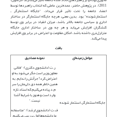
2011). در پژوهش حاضر، عمده‌ترین عاملی که انتخاب راهبردها توسط
اعضاء جامعه را تحت تاثیر قرار می‌داد، "جایگاه استثمارگر ـ
استثمارشونده" بود. بدین معنی، هرچه جایگاه استثمارگر در ساختار
اداری و سیاسی جامعه بالاتر باشد، میزان انقیاد در برابر وی توسط
کنشگران افزایش می‌یابد و هر چه وی در ساختار اداری جایگاه
متزلزل‌تری داشته باشد، امکان مقاومت و اعتراض در برابر وی افزایش
پیدا می‌کند.
بافت
عوامل زمینه‌ای
نمونه مصادیق
ر.ت (دانشجوی دکتری): "فلانی
معاون وزیر است مگر می‌شود به او
اعتراض کرد! جرأتش را ندایم. به
همین خاطر همه دق دلی‌مان را سر
م.د پیاده می‌کنیم که استاد تازه
وارد است و هنوز با شرایط آشنا
نیست."
جایگاه استثمارگرـ استثمار شونده
ف.ت (دانشجوی ارشد): "متاسفانه
ما دانشجوها اول بررسی می‌‌کنیم