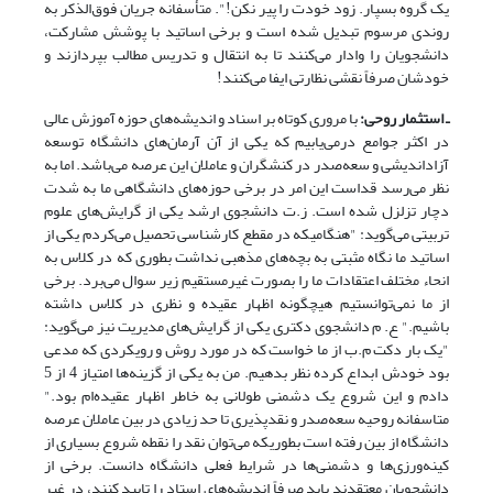
یک گروه بسپار. زود خودت را پیر نکن!". متأسفانه جریان فوق‌الذکر به
روندی مرسوم تبدیل شده است و برخی اساتید با پوشش مشارکت،
دانشجویان را وادار می‌کنند تا به انتقال و تدریس مطالب بپردازند و
خودشان صرفاً نقشی نظارتی ایفا می‌کنند!
ـ استثمار روحی:
با مروری کوتاه بر اسناد و اندیشه‌های حوزه آموزش عالی
در اکثر جوامع درمی‌یابیم که یکی از آن آرمان‌های دانشگاه توسعه
آزاداندیشی و سعه‌صدر در کنشگران و عاملان این عرصه می‌باشد. اما به
نظر می‌رسد قداست این امر در برخی حوزه‌های دانشگاهی ما به شدت
دچار تزلزل شده است. ز.ت دانشجوی ارشد یکی از گرایش‌های علوم
تربیتی می‌گوید: "هنگامیکه در مقطع کارشناسی تحصیل می‌کردم یکی از
اساتید ما نگاه مثبتی به بچه‌های مذهبی نداشت بطوری که در کلاس به
انحاء مختلف اعتقادات ما را بصورت غیرمستقیم زیر سوال می‌برد. برخی
از ما نمی‌توانستیم هیچگونه اظهار عقیده و نظری در کلاس داشته
باشیم." ع. م دانشجوی دکتری یکی از گرایش‌های مدیریت نیز می‌گوید:
"یک بار دکت م.ب از ما خواست که در مورد روش و رویکردی که مدعی
بود خودش ابداع کرده نظر بدهیم. من به یکی از گزینه‌ها امتیاز 4 از 5
دادم و این شروع یک دشمنی طولانی به خاطر اظهار عقیده‌ام بود."
متاسفانه روحیه سعه‌صدر و نقدپذیری تا حد زیادی در بین عاملان عرصه
دانشگاه از بین رفته است بطوریکه می‌توان نقد را نقطه شروع بسیاری از
کینه‌ورزی‌ها و دشمنی‌ها در شرایط فعلی دانشگاه دانست. برخی از
دانشجویان معتقدند باید صرفاً اندیشه‌های استاد را تایید کنند، در غیر