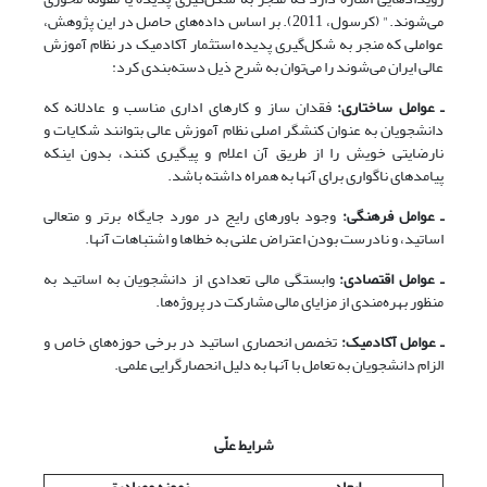
می‌شوند." (کرسول، 2011). بر اساس داده‌های حاصل در این پژوهش،
عواملی که منجر به شکل‌گیری پدیده استثمار آکادمیک در نظام آموزش
عالی ایران می‌شوند را می‌توان به شرح ذیل دسته‌بندی کرد:
ـ عوامل ساختاری:
فقدان ساز و کارهای اداری مناسب و عادلانه که
دانشجویان به عنوان کنشگر اصلی نظام آموزش عالی بتوانند شکایات و
نارضایتی خویش را از طریق آن اعلام و پیگیری کنند، بدون اینکه
پیامدهای ناگواری برای آنها به همراه داشته باشد.
ـ عوامل فرهنگی:
وجود باورهای رایج در مورد جایگاه برتر و متعالی
اساتید، و نادرست بودن اعتراض علنی به خطاها و اشتباهات آنها.
ـ عوامل اقتصادی:
وابستگی مالی تعدادی از دانشجویان به اساتید به
منظور بهره‌مندی از مزایای مالی مشارکت در پروژه‌ها.
ـ عوامل آکادمیک:
تخصص انحصاری اساتید در برخی حوزه‌های خاص و
الزام دانشجویان به تعامل با آنها به دلیل انحصارگرایی علمی.
شرایط علّی
ابعاد
نمونه مصادیق