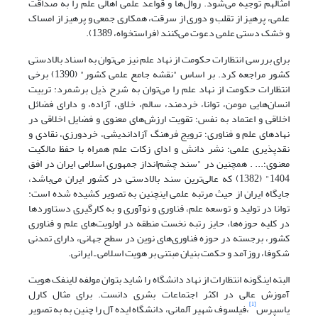
امثالهم توجیه می‌شود. روال‌ها و قواعد علمی اهالی علم را به صداقت
علمی، پرهیز از تقلب و دوری از سرقت، همکاری جمعی و پرهیز از امساک
و خشک دستی علمی دعوت می‌کنند (فراستخواه، 1389).
برای بررسی انتظارات حکومت از نهاد علم نیز می‌توان به اسناد بالادستی
کشور مراجعه کرد. بر اساس "نقشه جامع علمی کشور" (1390) برخی
انتظارات حکومت از نهاد علم را می‌توان به شرح ذیل برشمرد: تربیت
انسان‌هایی مومن، توانا، خردمند، سالم، خلاق، آزاده، و دارای فضائل
اخلاقی و اعتماد به نفس؛ تقویت ارزش‌های معنوی و فضایل اخلاقی در
نهادهای علم و فناوری؛ ترویج فرهنگ آزاداندیشی، خردورزی، نقادی و
نقدپذیری علمی؛ نشر دانش و ادای زکات علم همراه با حفظ مالکیت
معنوی؛... . همچنین در "سند چشم‌انداز جمهوری اسلامی ایران در افق
1404" (1382) که عالی‌ترین سند بالادستی در کشور ایران می‌باشد،
جایگاه ایران از حیث مرتبه علمی اینچنین به تصویر کشیده شده است:
توانا در تولید و توسعه علم، فناوری و نوآوری و به کارگیری دستاوردها
در کلیه حوزه‌ها، حایز رتبه نخست منطقه در اولویت‌های علم و فناوری
کشور، برجسته در حوزه فناوری‌های نوین در سطح جهانی، دارای تمدنی
شکوفا، روزآمد و حکمت بنیان مبتنی بر هویت اسلامی ـ ایرانی.
البته اینگونه انتظارات از نهاد دانشگاه را شاید بتوان مولفه لاینفک هویت
آموزش عالی در اکثر اجتماعات بشری دانست. برای مثال کارل
[1]
یاسپرس
،فیلسوف شهیر آلمانی، دانشگاه ایده آل را چنین به به تصویر