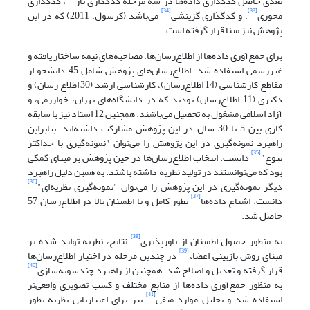
بعدی حاصل کدگذاری داده‌ها در سه مرحله کدگذاری باز
، کدگذاری
[34]
[33]
محوری
، و کدگذاری گزینشی
می‌باشد (کرسول، 2011) که در این
پژوهش نیز مبنا قرار گرفته است.
برای جمع‌آوری داده‌ها از اطلاع‌رسان‌ها، مصاحبه‌های نیمه ساختار یافته و
غیررسمی استفاده شد. اطلاع‌رسان‌های پژوهش شامل 45 دانشجو از
مقاطع کارشناسی (14 اطلاع‌رسان)، کارشناسی ارشد (30 اطلاع رسان) و
دکتری (11 اطلاع‌رسان) بودند که در دانشگاه‌های تهران، خوارزمی، و
آزاد اسلامی مشغول به تحصیل می‌باشند. همچنین 12 استاد نیز با سابقه
کاری بین 5 تا 30 سال در این پژوهش مشارکت داشته‌اند. بنابراین
راهبرد نمونه‌گیری در این پژوهش را می‌توان "نمونه‌گیری با حداکثر
[35]
تنوع"
دانست. انتخاب اطلاع‌رسان‌ها در حین پژوهش بر مبنای کمکی
بود که می‌توانستند در تولید نظریه داشته باشند. به همین دلیل راهبرد
[36]
دیگر نمونه‌گیری در این پژوهش را می‌توان "نمونه‌گیری نظریه‌ای"
[37]
دانست. اشباع داده‌ها
بطور کامل و با اطمینان بالا در اطلاع‌رسان 57
حاصل شد.
[38]
به منظور حصول اطمینان از باورپذیری
نتایج، نظریه تولید شده بر
[39]
مبنای روش بازبینی اعضاء
در چندین مرحله در اختیار اطلاع‌رسان‌ها
[40]
قرار گرفته و تعدیل و اصلاح شد. همچنین از راهبرد چندسویه‌سازی
به منظور جمع‌آوری داده‌ها از منابع مختلف و کسب تصویری واقعی‌تر
[41]
استفاده شد و تحلیل موارد منفی
نیز برای اعتباریابی نظریه بطور