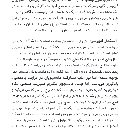
قوی‌تر را گلچین می‌کنند و سپس با تطمیع آنها، به نگارش و چاپ مقاله در
نشریه‌ها و همایش‌ها اقدام می‌کنند. همه ما از این وضعیت آگاهی داریم،
ولی به روی خودمان نمی‌آوریم چون ظاهراً کم و بیش خودمان هم در این
کار به انحاء مختلف دست داریم.". استثمار پژوهشی را می‌توان قوی‌ترین
بعد استثمار آکادمیک در نظام آموزش عالی ایران دانست.
ـ
استثمار آموزشی:
یکی از عمده‌ترین وظایف اساتید دانشگاه، تدریس
می‌باشد. اهمیت تدریس به نحوی است که گاه آن را معیار اصلی برتری و
تمایز اساتید کارامد از ناکارامد به حساب می‌آورند. اما روند عجیبی در
سال‌های اخیر در دانشگاه‌های کشور (خصوصاً در حوزه علوم انسانی و
علوم رفتاری) شکل گرفته است، بدین ترتیب که برخی اساتید کتاب را به
چند بخش تقسیم کرده و ارائه آن در کلاس را به دانشجویان می‌سپارند.
توجیه عمده آنها نیز جلب مشارکت دانشجویان در فرایند یاددهی ـ
یادگیری می‌باشد. اما م.ب، دانشجوی دکتری مدیریت صنعتی، نگاه
دیگری به قضیه دارد:" یک ترم است که دکتر ع .ر سر کلاس می‌آید و
روی صندلی می‌نشیند ما هم می‌رویم کتاب را سر کلاس ارائه می‌دهیم.
هیچ حرف تازه‌ای، نگاه جدیدی، هیچ چی! همان مطالب کتاب است که ما
بصورت اسلاید دوباره بیان می‌کنیم. اگر هم اعتراض کنیم با عوارض
وخیمی روبرو می‌شویم." دکتر س.ص استاد جدیدالاستخدام دانشگاه
نیز در تائید این حرف می‌گوید: "ترم اول یکی از اساتید قدیمی تر به من
گفت زیاد خودت را اذیت نکن. کتاب را چند بخش کن ارائه هر بخش را به