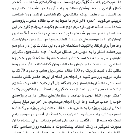
مقاله‌پردازی باعث شکل‌گیری موسسات سوداگرانه‌ای شده است که در
کمال آزادی وعده نوشتن مقاله و چاپ آن را در نشریات داخلی و
بین‌المللی می‌دهند. م.ک دانشجوی کارشناسی ارشد روان‌شناسی
تربیتی می‌گوید: "نمره آخر ترم ما منوط به چاپ مقاله علمی ـ پژوهشی
شده است. منکه هنوز تازه ترم دوم هستم چگونه می‌توانم کاری در این
حد انجام دهم. مجبور شده‌ام با پرداخت مبلغ نزدیک به 5/1 میلیون
تومان کار را به موسسه‌ای در میدان انقلاب بسپارم. استاد من جوان است
و ظاهراً برای ارتقاء یا تثبیت استخدام خود به این مقالات نیاز دارد. او هم
بی‌رحمانه فشار را به دوش من منتقل می‌کند". م.د دانشجوی دکترای
علوم تربیتی نیز معتقد است: "اکثر اساتید معروف ما که اکنون به درجه
استادی رسیده‌اند، پا بر دوش ما دانشجویان گذاشته‌اند. اگر به رزومه
فلانی نگاه کنید نزدیک به 100 مقاله علمی ـ پژوهشی و حدود 70 کتاب
دارد. بروید بررسی کنید در انجام هر کدام از این‌ها چقدر نقش داشته
است. در تمامشان هم اسم او در جایگاه اول قرار دارد." الف.ر دانشجوی
ارشد مهندسی شیمی ـ نفت از بعد دیگری این استثمار را واکاوی می‌کند:
"دکتر م.م ارتباط خوبی با نهادها و سازمان‌های دولتی دارد. پروژه‌های
خوب را جذب می‌کند و ما آن را انجام می‌دهیم. در آخر نیز مبلغ بسیار
اندکی از پول پروژه را به ما می‌دهد. مقالات حاصل از پروژه نیز کاملاً به
اسم خودش چاپ می‌شود!" این زنجیره استثمار آنقدر مرسوم و رایج
است که همه از آن آگاهی دارند، ولی اقدام چندانی برای مقابله با آن
صورت نمی‌گیرد. ن.ک استاد پیشکسوت دانشکده روان‌شناسی نگاه
نقادانه‌ای به این وضعیت دارد: "متاسفانه برخی همکاران من دانشجویان