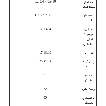
نابرابری
1،2،3،4،7،8،9،10
سطح علمی
استثمار
1،2،3،4،7،18،19
کردن
نابرابری
12،13،14
موقعیت
اداری ـ
اجتماعی
باور رایج
17،18،19
پذیرش و
20،21،22
اختیار
اعتراض
21
پنهان
رشد تقلب
22
بی‌اعتباری
33
دانشگاه