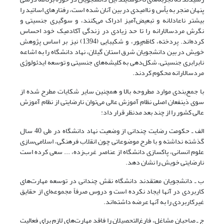
پنهان منجر به یأس و ناامیدی در بین آنان شده است، رفتارهای اساتید را
بیشتر ناعادلانه و تبعیض‌آمیز ادراک می‌کنند، و سوگیری جنسیتی و
نگرش مردسالارانه را تا حد زیادی در زندگی آکادمیک خود احساس
کرده‌اند. پردخته، کاظم‌پور، و شکیبایی (1394) نیز بر اساس پژوهش
خویش در بین دانشجویان شرق استان گیلان، نهاد دانشگاه را به اشاعه
نابرابری جنسیتی، شکل‌دهی به کلیشه‌های جنسیتی و توسعه ایدئولوژی
مردسالارانه محکوم کردند.
با جمع‌بندی موارد مطروحه بالا و همچنین سایر شکایات مطرح شده از
سوی ذینفعان اصلی نظام آموزش عالی می‌توان نارضایتی از نظام آموزش
عالی کشور را از چند بعد مدنظر قرار داد:
الف ـ حکومت رضایت چندانی از وضعیت نهاد دانشگاه در طی 40 سال
گذشته نداشته و با طرح موضوعاتی چون انقلاب فرهنگی، اسلامی‌سازی
علوم انسانی، پاکسازی دانشگاه از عناصر غرب‌زده، ... سعی کرده است
نارضایتی خویش را نشان دهد.
ب ـ دانشجویان معتقدند دانشگاه نقش چندانی در توسعه مهارت‌های
کاربردی در آنها ایجاد نکرده است و دروس صرفاً مجموعه‌ای از حقایق
غیرکاربردی را به آنها عرضه داشته‌اند.
ج ـ صاحبان مشاغل، فارغ‌التحصیلان را فاقد مهارت‌های لازم برای فعالیت