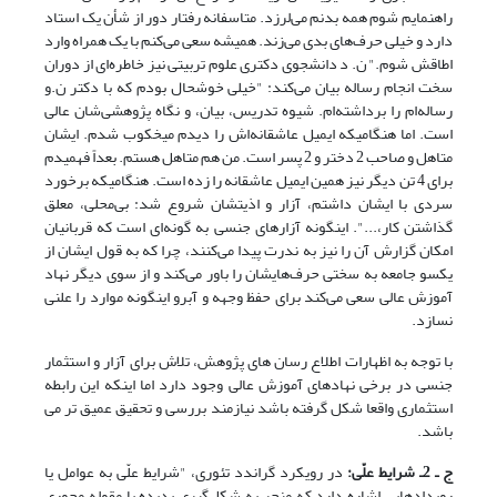
راهنمایم شوم همه بدنم می‌لرزد. متاسفانه رفتار دور از شأن یک استاد
دارد و خیلی حرف‌های بدی می‌زند. همیشه سعی می‌کنم با یک همراه وارد
اطاقش شوم." ن. د دانشجوی دکتری علوم تربیتی نیز خاطره‌ای از دوران
سخت انجام رساله بیان می‌کند: "خیلی خوشحال بودم که با دکتر ن.و
رساله‌ام را برداشته‌ام. شیوه تدریس، بیان، و نگاه پژوهشی‌شان عالی
است. اما هنگامیکه ایمیل عاشقانه‌اش را دیدم میخکوب شدم. ایشان
متاهل و صاحب 2 دختر و 2 پسر است. من هم متاهل هستم. بعداً فهمیدم
برای 4 تن دیگر نیز همین ایمیل عاشقانه را زده است. هنگامیکه برخورد
سردی با ایشان داشتم، آزار و اذیتشان شروع شد: بی‌محلی، معلق
گذاشتن کار،...". اینگونه آزارهای جنسی به گونه‌ای است که قربانیان
امکان گزارش آن را نیز به ندرت پیدا می‌کنند، چرا که به قول ایشان از
یکسو جامعه به سختی حرف‌هایشان را باور می‌کند و از سوی دیگر نهاد
آموزش عالی سعی می‌کند برای حفظ وجهه و آبرو اینگونه موارد را علنی
نسازد.
با توجه به اظهارات اطلاع رسان های پژوهش، تلاش برای آزار و استثمار
جنسی در برخی نهادهای آموزش عالی وجود دارد اما اینکه این رابطه
استثماری واقعا شکل گرفته باشد نیازمند بررسی و تحقیق عمیق تر می
باشد.
ج ـ 2ـ شرایط علّی:
در رویکرد گراندد تئوری، "شرایط علّی به عوامل یا
رویدادهایی اشاره دارد که منجر به شکل‌گیری پدیده یا مقوله محوری