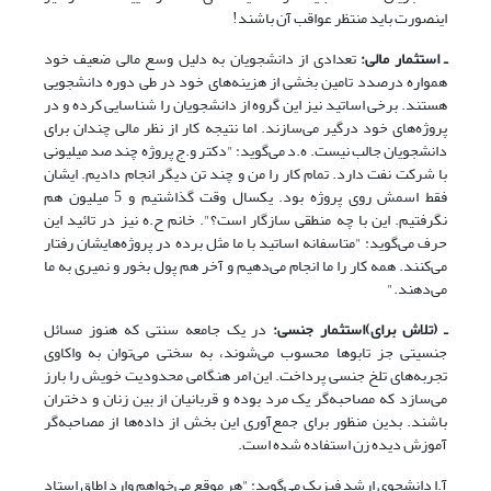
اینصورت باید منتظر عواقب آن باشند!
ـ استثمار مالی:
تعدادی از دانشجویان به دلیل وسع مالی ضعیف خود
همواره درصدد تامین بخشی از هزینه‌های خود در طی دوره دانشجویی
هستند. برخی اساتید نیز این گروه از دانشجویان را شناسایی کرده و در
پروژه‌های خود درگیر می‌سازند. اما نتیجه کار از نظر مالی چندان برای
دانشجویان جالب نیست. ه.د می‌گوید: "دکتر و.ج پروژه چند صد میلیونی
با شرکت نفت دارد. تمام کار را من و چند تن دیگر انجام دادیم. ایشان
فقط اسمش روی پروژه بود. یکسال وقت گذاشتیم و 5 میلیون هم
نگرفتیم. این با چه منطقی سازگار است؟". خانم ح.ه نیز در تائید این
حرف می‌گوید: "متاسفانه اساتید با ما مثل برده در پروژه‌هایشان رفتار
می‌کنند. همه کار را ما انجام می‌دهیم و آخر هم پول بخور و نمیری به ما
می‌دهند."
ـ (تلاش برای)استثمار جنسی:
در یک جامعه سنتی که هنوز مسائل
جنسیتی جز تابوها محسوب می‌شوند، به سختی می‌توان به واکاوی
تجربه‌های تلخ جنسی پرداخت. این امر هنگامی محدودیت خویش را بارز
می‌سازد که مصاحبه‌گر یک مرد بوده و قربانیان از بین زنان و دختران
باشند. بدین منظور برای جمع‌آوری این بخش از داده‌ها از مصاحبه‌گر
آموزش دیده زن استفاده شده است.
آ.ا دانشجوی ارشد فیزیک می‌گوید: "هر موقع می‌خواهم وارد اطاق استاد