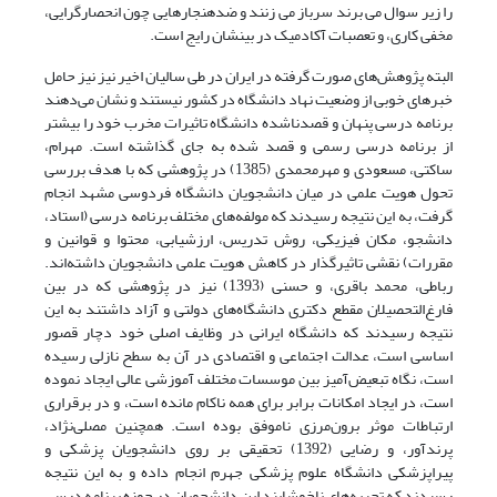
را زیر سوال می برند سرباز می زنند و ضدهنجارهایی چون انحصارگرایی،
مخفی کاری، و تعصبات آکادمیک در بینشان رایج است.
البته پژوهش‌های صورت گرفته در ایران در طی سالیان اخیر نیز نیز حامل
خبرهای خوبی از وضعیت نهاد دانشگاه در کشور نیستند و نشان می‌دهند
برنامه درسی پنهان و قصدناشده دانشگاه تاثیرات مخرب خود را بیشتر
از برنامه درسی رسمی و قصد شده به جای گذاشته است. مهرام،
ساکتی، مسعودی و مهرمحمدی (1385) در پژوهشی که با هدف بررسی
تحول هویت علمی در میان دانشجویان دانشگاه فردوسی مشهد انجام
گرفت، به این نتیجه رسیدند که مولفه‌های مختلف برنامه درسی (استاد،
دانشجو، مکان فیزیکی، روش تدریس، ارزشیابی، محتوا و قوانین و
مقررات) نقشی تاثیرگذار در کاهش هویت علمی دانشجویان داشته‌اند.
رباطی، محمد باقری، و حسنی (1393) نیز در پژوهشی که در بین
فارغ‌التحصیلان مقطع دکتری دانشگاه‌های دولتی و آزاد داشتند به این
نتیجه رسیدند که دانشگاه ایرانی در وظایف اصلی خود دچار قصور
اساسی است، عدالت اجتماعی و اقتصادی در آن به سطح نازلی رسیده
است، نگاه تبعیض‌آمیز بین موسسات مختلف آموزشی عالی ایجاد نموده
است، در ایجاد امکانات برابر برای همه ناکام مانده است، و در برقراری
ارتباطات موثر برون‌مرزی ناموفق بوده است. همچنین مصلی‌نژاد،
پرندآور، و رضایی (1392) تحقیقی بر روی دانشجویان پزشکی و
پیراپزشکی دانشگاه علوم پزشکی جهرم انجام داده و به این نتیجه
رسیدند که تجربه‌های ناخوشایند این دانشجویان در حوزه برنامه درسی