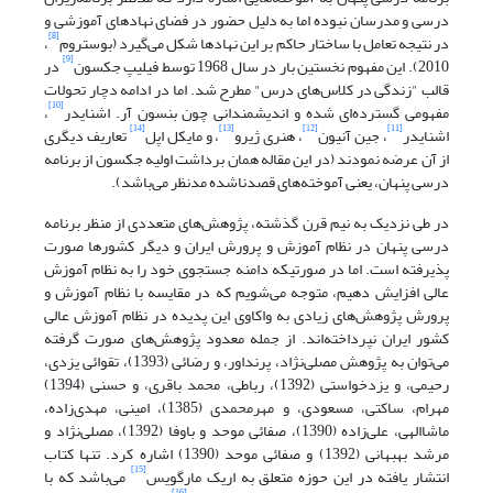
درسی و مدرسان نبوده اما به دلیل حضور در فضای نهادهای آموزشی و
[8]
در نتیجه تعامل با ساختار حاکم بر این نهادها شکل می‌گیرد (بوستروم
،
[9]
2010). این مفهوم نخستین بار در سال 1968 توسط فیلیپ جکسون
در
قالب "زندگی در کلاس‌های درس" مطرح شد. اما در ادامه دچار تحولات
[10]
مفهومی گسترده‌ای شده و اندیشمندانی چون بنسون آر. اشنایدر
،
[14]
[13]
[12]
[11]
اشنایدر
، جین آنیون
، هنری ژیرو
، و مایکل اپل
تعاریف دیگری
از آن عرضه نمودند (در این مقاله همان برداشت اولیه جکسون از برنامه
درسی پنهان، یعنی آموخته‌های قصدناشده مدنظر می‌باشد).
در طی نزدیک به نیم قرن گذشته، پژوهش‌های متعددی از منظر برنامه
درسی پنهان در نظام آموزش و پرورش ایران و دیگر کشورها صورت
پذیرفته است. اما در صورتیکه دامنه جستجوی خود را به نظام آموزش
عالی افزایش دهیم، متوجه می‌شویم که در مقایسه با نظام آموزش و
پرورش پژوهش‌های زیادی به واکاوی این پدیده در نظام آموزش عالی
کشور ایران نپرداخته‌اند. از جمله معدود پژوهش‌های صورت گرفته
می‌توان به پژوهش مصلی‌نژاد، پرنداور، و رضائی (1393)، تقوائی یزدی،
رحیمی، و یزدخواستی (1392)، رباطی، محمد باقری، و حسنی (1394)
مهرام، ساکتی، مسعودی، و مهرمحمدی (1385)، امینی، مهدی‌زاده،
ماشاالهی، علی‌زاده (1390)، صفائی موحد و باوفا (1392)، مصلی‌نژاد و
مرشد بهبهانی (1392) و صفائی موحد (1390) اشاره کرد. تنها کتاب
[15]
انتشار یافته در این حوزه متعلق به اریک مارگویس
می‌باشد که با
[16]