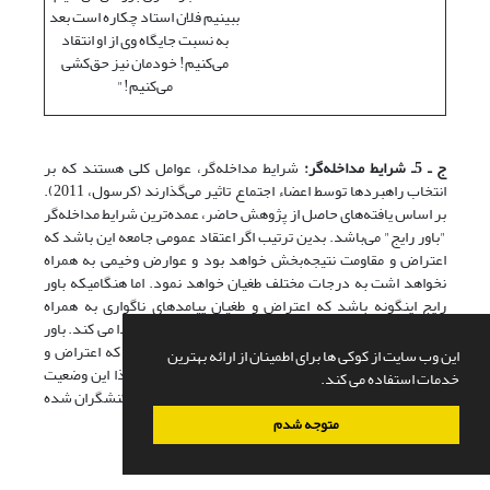
ببینیم فلان استاد چکاره است بعد
به نسبت جایگاه وی از او انتقاد
می‌کنیم! خودمان نیز حق‌کشی
می‌کنیم!"
ج ـ 5ـ شرایط مداخله‌گر:
شرایط مداخله‌گر، عوامل کلی هستند که بر
انتخاب راهبردها توسط اعضاء اجتماع تاثیر می‌گذارند (کرسول، 2011).
بر اساس یافته‌های حاصل از پژوهش حاضر، عمده‌ترین شرایط مداخله‌گر
"باور رایج" می‌باشد. بدین ترتیب اگر اعتقاد عمومی جامعه این باشد که
اعتراض و مقاومت نتیجه‌بخش خواهد بود و عوارض وخیمی به همراه
نخواهد اشت به درجات مختلف طغیان خواهد نمود. اما هنگامیکه باور
رایج اینگونه باشد که اعتراض و طغیان پیامدهای ناگواری به همراه
خواهد داشت، بیشتر به سمت انقیاد و پذیرش گرایش پیدا می‌ کند. باور
موجود در بین دانشجویان بر این مفروضه استوار است که اعتراض و
این وب سایت از کوکی ها برای اطمینان از ارائه بهترین
مقاومت منجر به پیامدهایی وخیم برای آنها خواهد شد. لذا این وضعیت
خدمات استفاده می کند.
[51]
منجر به شکل‌گیری "درماندگی آموخته"
در بین برخی کنشگران شده
است: وضعیت همین است و هیچ تغییری نخواهد کرد!
متوجه شدم
شرایط مداخله‌گر