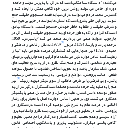
می کشد: "دانشگاه تنها مکانی است که در آن ،با پذیرش دولت و جامعه،
دوره ای خاص می تواند روشن ترین خودآگاهی ممکن را ایجاد کند و
گسترش دهد. مردم می توانند در آن تنها به قصد جستجوی حقیقت جمع
شوند، زیرا این حقی بشری است که انسان ها بتوانند در جایی بی هیچ قید
و شرطی حقیقت را فقط به خاطر خودش جستجو کنند... دانشگاه نهادی
است که افرادی را که به طور حرفه ای به جستجوی حقیقت و انتقال آن در
چارچوب ضوابط علمی می پردازند متحد می کند"(یاسپرس، 1959;
[2]
ترجمه پارسا و پارسا، 1394). مرتون
(1973; به نقل از قانعی راد، ملکی و
حمیدی، 1392) نیز هنجارهایی که کنشگران عرصه علم می باید آنها را
رعایت کنند شامل موارد ذیل می داند: عام گرایی و عدم ارزیابی بر مبنای
معیارهای شخصی، اشتراک و عدم تنگ نظری در ارایه نتایج فعالیت های
علمی، شک سازمان یافته و به تعویق انداختن قضاوت تا حصول شواهد
قطعی، اصالت پژوهش، ،تواضع و فروتنی، به رسمیت شناختن/رسمیت
[3]
یافتن، و بی غرضی یا بی طرفی عاطفی. از سوی دیگر دیوید رزنیک
نیز
علم را به مثابه یک حرفه دانسته و معتقد است کنشگران درگیر در آن به
منظور توسعه دانش انسان، غلبه بر جهل، و حل مسائل علمی با یکدیگر
همکاری می کنند. وی بر همین اساس دوازده اصل یا معیار برای رفتار
اخلاقی در عرصه علم به شرح ذیل توصیه کرده است: درستکاری در
پژوهش، دقت در تحقیق و پرهیز از خودفریبی، بلندنظری و انتقادپذیری،
آزاداندیشی و عدم تعصب، کسب اعتبار و مدرک از مراجع معتبر، تعلیم و
آگاهی بخشی دیگران، مسئولیت پذیری و پاسخگویی اجتماعی، قانون