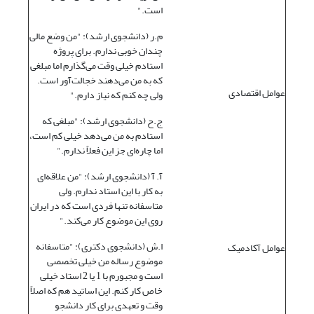
است."
م.ر (دانشجوی ارشد): "من وضع مالی
چندان خوبی ندارم. برای پروژه
استادم خیلی وقت می‌گذارم اما مبلغی
که به من می‌دهند خجالت‌آور است.
عوامل اقتصادی
ولی چه کنم که نیاز دارم."
ج.ح (دانشجوی ارشد): "مبلغی که
استادم به من می‌دهد خیلی کم است،
اما چاره‌ای جز این فعلاً ندارم."
آ. آ (دانشجوی ارشد): "من علاقه‌ای
به کار با این استاد ندارم. ولی
متاسفانه تنها فردی است که در ایران
روی این موضوع کار می‌کند."
ا.ش (دانشجوی دکتری): "متاسفانه
عوامل آکادمیک
موضوع رساله من خیلی تخصصی
است و مجبورم با 1 یا 2 استاد خیلی
خاص کار کنم. این اساتید هم که اصلاً
وقت و تعهدی برای کار دانشجو