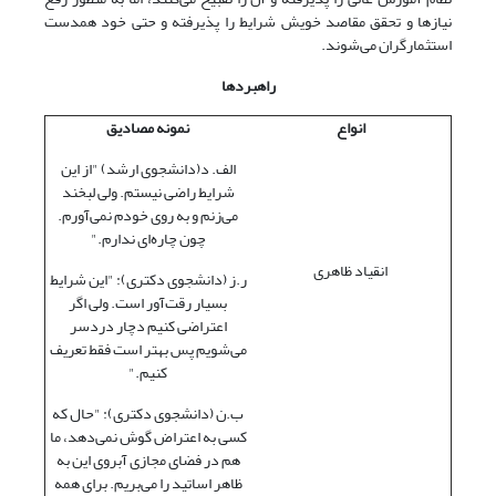
نیازها و تحقق مقاصد خویش شرایط را پذیرفته و حتی خود همدست
استثمارگران می‌شوند.
راهبردها
انواع
نمونه مصادیق
الف. د(دانشجوی ارشد) "از این
شرایط راضی نیستم. ولی لبخند
می‌زنم و به روی خودم نمی‌آورم.
چون چاره‌ای ندارم."
انقیاد ظاهری
ر.ز (دانشجوی دکتری): "این شرایط
بسیار رقت‌آور است. ولی اگر
اعتراضی کنیم دچار دردسر
می‌شویم پس بهتر است فقط تعریف
کنیم."
ب.ن (دانشجوی دکتری): "حال که
کسی به اعتراض گوش نمی‌دهد، ما
هم در فضای مجازی آبروی این به
ظاهر اساتید را می‌بریم. برای همه