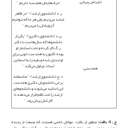
اعتراض پنهانی
حرف‌هایمان هم سند داریم."
ر.د (دانشجوی ارشد) :"در ظاهر
لبخند می‌زنیم، ولی هر جا که بتوانیم
آبرویشان را می‌بریم."
ن.د (دانشجوی دکتری): "یکی از
دانشجوها که سال‌هاست با دکتر
ر.گ کار کرده و تحت استثمار او
بوده، اکنون به همدست خوبی برای
او تبدیل شده و بقیه را به اسم این
استاد چپاول می‌کند."
همدستی
د.ح (دانشجوی ارشد): "متاسفانه
برخی دانشجویان دکتری همدست
این اساتید می‌شوند و دانشجوهای
ارشد را تحت ظلم قرار می‌دهند تا
کارشان پیش رود."
ج ـ 4: بافت:
منظور از بافت، عوامل خاصی هستند که منبعث از پدیده
محوری بوده و بر راهبردهای اتخاذ شده جامعه تاثیر می‌گذارند (کرسول،