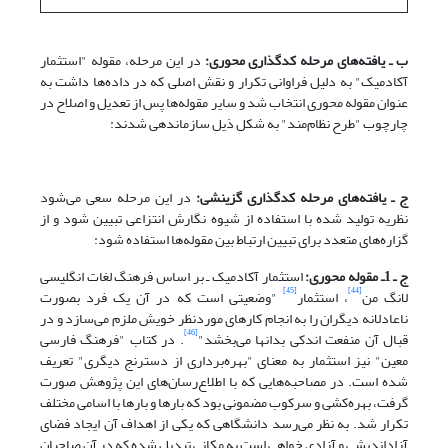
ب ـ یافته‌های مرحله کدگذاری محوری:
در این مرحله، مقوله "استثمار
آکادمیک" به دلیل فراوانی تکرار و نقش اصلی که در داده‌ها داشت به
عنوان مقوله محوری انتخاب شد و سایر مقوله‌ها پس از تعدیل و اصلاح در
چارچوب "طرح نظام‌مند" به شکل ذیل سازماندهی شدند:
ج ـ یافته‌های مرحله کدگذاری گزینشی:
در این مرحله سعی می‌شود
نظریه تولید شده با استفاده از شیوه نگارش انتزاعی تبیین شود و از
گزاره‌های متعدد برای تبیین ارتباط بین مقوله‌ها استفاده شود:
ج ـ 1ـ مقوله محوری:
استثمار آکادمیک ـ بر اساس فرهنگ لغات انگلیسی
[45]
[44]
لانگ من
، استثمار
"وضعیتی است که در آن یک فرد بصورت
ناعادلانه دیگران را به انجام کارهای موردنظر خویش ملزم می‌سازد و در
[46]
قبال آن منفعت اندکی بدانها می‌بخشد"
. در کتاب "فرهنگ فارسی
معین" نیز استثمار به معنای "بهره‌برداری از دسترنج دیگری" تعریف
شده است. در مصاحبه‌هایی که با اطلاع‌رسان‌های این پژوهش صورت
گرفت، بهره‌کشی و سرکوب مضمونی بود که بارها و بارها با اسامی مختلف
تکرار شد. به نظر می‌رسد دانشگاهی که یکی از اهداف آن ایجاد فضای
آزاداندیشی و آزادی خواهی است به مکانی تبدیل شده که در آن صاحبان