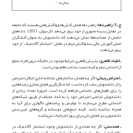
ندارند."
ج ـ 3: راهبردها:
راهبردها همان کنش‌ها و واکنش‌هایی هستند که جامعه
در مقابل پدیده محوری از خود بروز می‌دهد (کرسول، 2011). داده‌های
حاصل از مصاحبه‌ها نشان می‌دهند که دانشجویان به عنوان کنشگران
اصلی آموزش عالی سه واکنش مهم در مقابل "استثمار آکادمیک" از خود
بروز می‌دهند:
ـ انقیاد ظاهری:
پذیرش ظاهری شرایط موجود در حالیکه درون افراد مملو
از احساس تنفر و کینه نسبت به تحت ظلم بودن است.
ـ اعتراض پنهانی:
اگر چه فقدان ساختارهای عادلانه اداری امکان اعتراض
را از دانشجویان سلب کرده است، اما شکل‌گیری فضای مجازی زمینه‌هایی
را برای طغیان‌های ناشناس فراهم کرده است. امروزه تعداد زیادی از
دانشجویان ناراضی اعتراض خود را به انحاء مختلف از طریق شبکه‌های
اجتماعی مطرح می‌سازند تا عوارض و پیامدهای ناگواری برای آنها به
همراه نداشته باشد. البته جمع‌های دوستانه و گروه‌های غیررسمی
دانشجویی نیز فضای نابی برای بروز اعتراضات می‌باشند.
ـ همدستی:
اگر چه تعدادی از دانشجویان وجود استثمار آکادمیک در
نظام آموزش عالی را پذیرفته و آن را تقبیح می‌کنند، اما به منظور رفع