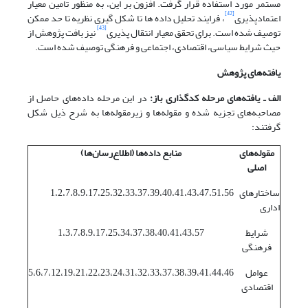
مستمر مورد استفاده قرار گرفت. افزون بر این، به منظور تامین معیار
[42]
اعتمادپذیری
، فرایند تحلیل داده ها تا شکل گیری نظریه تا حد ممکن
[43]
توصیف شده است. برای تحقق معیار انتقال پذیری
نیز بافت پژوهش از
حیث شرایط سیاسی، اقتصادی، اجتماعی و فرهنگی توصیف شده است.
یافته‌های پژوهش
الف ـ یافته‌های مرحله کدگذاری باز:
در این مرحله داده‌های حاصل از
مصاحبه‌های تجزیه شده و مقوله‌ها و زیرمقوله‌ها به شرح ذیل شکل
گرفتند:
مقوله‌های
منابع داده‌ها (اطلاع‌رسان‌ها)
اصلی
ساختارهای
1،2،7،8،9،17،25،32،33،37،39،40،41،43،47،51،56
اداری
شرایط
1،3،7،8،9،17،25،34،37،38،40،41،43،57
فرهنگی
عوامل
5،6،7،12،19،21،22،23،24،31،32،33،37،38،39،41،44،46
اقتصادی