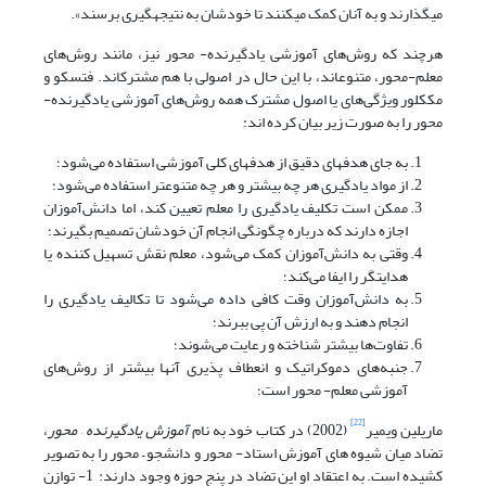
می­گذارند و به آنان کمک می­کنند تا خودشان به نتیجه­گیری برسند».
هرچند که روش‌های آموزشی یادگیرنده- محور نیز، مانند روش‌های
معلم-محور، متنوع­اند، با این حال در اصولی با هم مشترک­اند. فتسکو و
مککلور ویژگی‌های یا اصول مشترک همه روش‌های آموزشی یادگیرنده-
محور را به صورت زیر بیان کرده اند:
به جای هدف­های دقیق از هدف­های کلی آموزشی استفاده ‌‌می‌شود؛
از مواد یادگیری هر چه بیشتر و هر چه متنوع­تر استفاده ‌‌می‌شود؛
ممکن است تکلیف یادگیری را معلم تعیین کند، اما دانش‌آموزان
اجازه دارند که درباره چگونگی انجام آن خودشان تصمیم بگیرند؛
وقتی به دانش‌آموزان کمک ‌‌می‌شود، معلم نقش تسهیل کننده یا
هدایت­گر را ایفا ‌‌می‌کند؛
به دانش‌آموزان وقت کافی داده ‌‌می‌شود تا تکالیف یادگیری را
انجام دهند و به ارزش آن پی ببرند؛
تفاوت‌ها بیشتر شناخته و رعایت ‌‌می‌شوند؛
جنبه‌های دموکراتیک و انعطاف پذیری آن­ها بیشتر از روش‌های
آموزشی معلم- محور است؛
[22]
ماریلین ویمیر
(2002) در کتاب خود به نام
آموزش یادگیرنده
–
محور
،
تضاد میان شیوه های آموزش استاد- محور و دانشجو – محور را به تصویر
کشیده است. به اعتقاد او این تضاد در پنج حوزه وجود دارند: 1- توازن