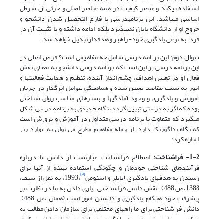
استفاده می­کند و عنصر کیفیت در همه عناصر اصلی و جزئی آن شرطی
اساسی می­باشد. این برنامه­درسی با فارغ التحصیل شدن دانشجو و
خروج او از دانشگاه پایان نمی­پذیرد بلکه ادامه داشته و با تثبیت آن در
فرد، به نوعی یادگیری خود- راهبر و هدفدار تبدیل خواهد شد.
سوال دوم: این برنامه درسی شامل چه مفاهیمی است؟ فرض اصلی در
این برنامه درسی بر این است که برنامه درسی دانشجو به معنای نقش
فعال او در تعیین اهداف، چشم انداز آینده، تنظیم و هدایت فعالیتها و
امور به سمت مقاصد تعیین شده و هماهنگی عوامل اثرگذار در جریان
آموزش و یادگیری و وجود آمادگیها و بسترهای مناسب روان شناختی
بوده که اگر به درستی تبیین گردد، نگاه جدیدی به برنامه درسی شکل
میگیرد که متفاوت با برنامه درسی متداول در آموزش و پرورش است
که نگاه پداگوژیک دارد. از جمله مفاهیم مطرح می توان به موارد زیر
اشاره کرد:
1-2- فراشناخت:
اصطلاح فراشناخت عبارتست از دانش ما درباره
فرآیندهای شناختی خودمان و چگونگی استفاده بهینه از آن­ها برای
[9]
رسیدن به هدف­های یادگیری (بایلر و اسنومن
،1993، به نقل از سیف،
1388،ص 488). نقش دانش فراشناختی، یاری دادن به ما در نظارت بر
پیشرفت خود هنگام یادگیری و دانستن امور است (همان ،ص 488).
دانش فراشناختی برای ما راه­های مختلفی برای سازمان دادن مطالب به
منظور سهولت بخشیدن به یادگیری و یادآوری آن­ها نمایان می­کند.