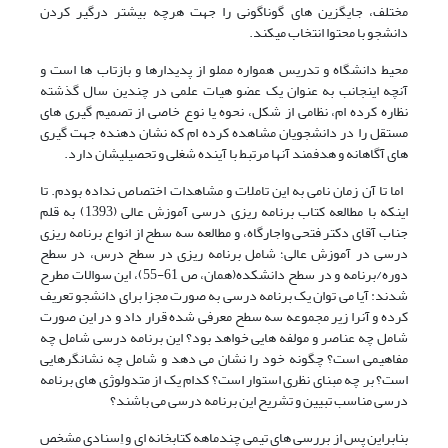
مختلف، جایگزین های گوناگونی را جهت هرچه بیشتر درگیر کردن
دانشجو با محتوا انتخاب میکند.
محیط دانشگاه و تدریس همواره مملو از پدیدارها و بازتاب ها است و
آنچه اینجانب به عنوان یک عضو هیات علمی در چندین سال گذشته
نظاره کرده ام، نظامی از شکل، نحوه یا نوع خاصی از تصمیم گیری های
مستقل را در دانشجویان مشاهده کرده ام که نشان دهنده جهت گیری
های آگاهانه و هدفمند آنها مرتبط با آینده شغلی و تحصیلیشان دارد.
اما تا آن زمان نامی به این تاملات و مشاهدات اختصاص نداده بودم. تا
اینکه با مطالعه کتاب برنامه ریزی درسی آموزش عالی (1393) به قلم
جناب آقای دکتر فتحی واجارگاه، و مطالعه سه سطح از انواع برنامه ریزی
درسی در آموزش عالی؛ شامل برنامه ریزی در سطح درس، در سطح
دوره/برنامه و در سطح دانشکده(همان، ص 61-55)، این سوالات مطرح
شدند: آیا می توان یک برنامه درسی به صورت مجزا برای دانشجو تعریف
کرده و آنرا زیر مجموعه سه سطح معرفی شده قرار داد و در این صورت
شامل چه عناصر و مولفه هایی خواهد بود؟ این برنامه درسی شامل چه
مفاهیمی است؟ چگونه خود را نشان می دهد و شامل چه نشانگرهایی
است؟ بر چه مبنای نظری استوار است؟ کدام یک از متدولوژی های برنامه
درسی مناسب تبیین و تشریح این برنامه درسی می باشند؟
بنابراین پس از بررسی های تیمی چندماهه کتابخانه ای و اِسنادی مشخص