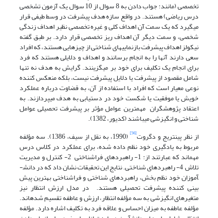
تخصصی (مانند: جواب دادن به 8 سوال از 10 سوال یک آزمون تشخصی
درس ریاضی) هستند. در واقع سازه هدف پیشرفت در وسط طیفی قرار
می­گیرد که یک سمت آن اهداف کلی و غیره تخصصی نظیر اهداف زندگی
شخصی، و سمت دیگر آن اهداف ریز تخصصی قرار دارد. بر طبق گفته
نیکولز اهداف پیشرفت بازنمایی­های شناختی از چیزهایی هستند، که افراد
سعی دارند آن­ها را به انجام برسانند و اهداف و دلایلی هستند که فرد
برای انجام یک تکلیف برای خود بر می­گزینند. گرایش به هدف نه تنها
شامل مقصود از پیشرفت یا دلایل پیشرفت نیست، بلکه منعکس کننده
نوعی معیار است که افراد با استفاده از آن، به قضاوت درباره عملکرد
خویش یا موفقیت یا شکست خود در دست­یابی به هدف می­پردازند. به
اعتقاد پژوهشگران مهمترین عوامل مؤثر بر پیشرفت تحصیلی عوامل
شناختی و انگیزشی می­باشند (کدیور، 1382).
[56]
از نظر پینتریج و دگروت
(1990، به نقل از سیف، 1386). سه مؤلفه
مربوط به یادگیری خود نظم داده شده، برای عملکرد در کلاس درس
مهم­اند که عبارتند از: 1- راهبردهای فراشناختی 2- کنترل و مدیریت
تلاش 4- راهبردهای شناختی. نتایج این تحقیقات نشان داد که در دانش­
آموزان خود نظم بخش، راهبردهای شناختی و فراشناختی بهترین پیش
بینی کننده پیشرفت تحصیلی هستند. در مدل ارزش انتظار نیز
متغیرهای انگیزشی به سه مؤلفه انتظار، ارزش و عاطفه تقسیم شده­اند.
مؤلفه عاطفه به میزان احساس و علاقه فرد به تکلیف اشاره دارد. مؤلفه