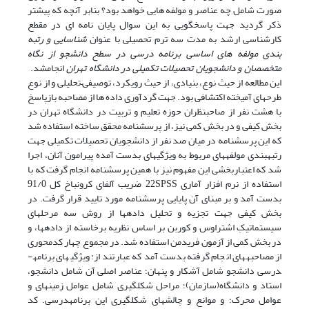
صورت شامل چه عناصر و مولفه هایی خواهد بود؟ بنابر آنچه که پیشتر
ذکر گردید جهت پاسخگویی به این سوال پایان نامه ای در مقطع
کارشناسی ارشد به مدت سه ترم تحصیلی با عنوان
شناسایی و رتبه
بندی مولفه های اساسی برنامه درسی در سطح دانشجو از نگاه
متخصصان و دانشجویان تحصیلات تکمیلی در دانشگاه تهران
انجامشد.
این مطالعه از حیث نوع، بنیادی، از حیث رویکرد، توصیفی­–تحلیلی و از نوع
طرح­های آمیخته اکتشافی بود. جهت گردآوری داده ها از مصاحبه بازپاسخ
با هشت نفر از صاحبنظران حوزه تعلیم و تربیت در دانشگاه تهران در
بخش کیفی و در بخش کمی نیز، از پرسشنامه محقق ساخته استفاده شد
که این پرسشنامه در میان صد نفر از دانشجویان تحصیلات تکمیلی جهت
رتبه­بندی مولفه­های مربوط به ویژگی­های بدست آمده پیرامون آنان، اجرا
شد که اعتباربخشی این مفهوم نیز با همین پرسشنامه انجام گرفت که با
استفاده از نرم افزار آماری 22SPSS ضریب آلفای کرونباخ کل 91/0
بدست آمد و بر مبنای آن پایایی پرسشنامه مورد تایید قرار گرفت. در
بخش کیفی جهت تجزیه و تحلیل داده­ها از روش سه مرحله­ای
سیستماتیکِ اشتراوس و کوربن بر اساس نظریه برخاسته از داده­ها، و
در بخش کمی از آزمون فریدمن استفاده شد. در مجموع چهار کدمحوری
از مصاحبه­های انجام گرفته بدست آمد که عبارتند از: ویژگی­های برنامه­
درسی دانشجو شامل آشکار و پنهان؛ عناصر اصلی آن شامل دانشجو،
استاد و دانشگاه(سازمان)؛ مراحل شکل­گیری شامل عوامل زمینه­ای و
عوامل محرک؛ و موانع و چالش­های شکل­گیری این برنامه­درسی. کد