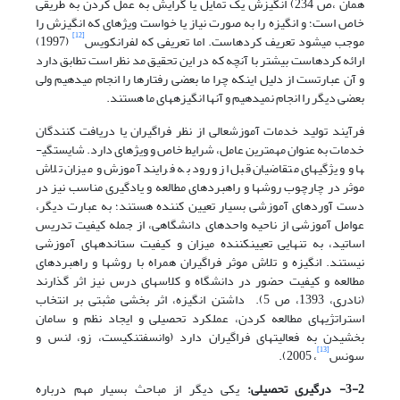
همان ،ص 234) انگیزش یک تمایل یا گرایش به عمل کردن به طریقی
خاص است؛ و انگیزه را به صورت نیاز یا خواست ویژه­ای که انگیزش را
[12]
موجب می­شود تعریف کرده­است. اما تعریفی که لفرانکویس
(1997)
ارائه کرده­است بیشتر با آنچه که در این تحقیق مد نظر است تطابق دارد
و آن عبارتست از دلیل اینکه چرا ما بعضی رفتارها را انجام می­دهیم ولی
بعضی دیگر را انجام نمی­دهیم و آن­ها انگیزه­های ما هستند.
فرآیند تولید خدمات آموزش­عالی از نظر فراگیران یا دریافت کنندگان
خدمات به عنوان مهمترین عامل، شرایط خاص و ویژه­ای دارد. شایستگی­
ها و ویژگی­های متقاضیان قبل از ورود به فرایند آموزش و میزان تلاش
موثر در چارچوب روش­ها و راهبردهای مطالعه و یادگیری مناسب نیز در
دست آوردهای آموزشی بسیار تعیین کننده هستند؛ به عبارت دیگر،
عوامل آموزشی از ناحیه واحدهای دانشگاهی، از جمله کیفیت تدریس
اساتید، به تنهایی تعیین­کننده میزان و کیفیت ستانده­های آموزشی
نیستند. انگیزه و تلاش موثر فراگیران همراه با روش­ها و راهبردهای
مطالعه و کیفیت حضور در دانشگاه و کلاس­های درس نیز اثر گذارند
(نادری، 1393، ص 5). داشتن انگیزه، اثر بخشی مثبتی بر انتخاب
استراتژی­های مطالعه کردن، عملکرد تحصیلی و ایجاد نظم و سامان
بخشیدن به فعالیت­های فراگیران دارد (وانسفتنکیست، زو، لنس و
[13]
سونس
، 2005).
3-2- درگیری تحصیلی:
یکی دیگر از مباحث بسیار مهم درباره