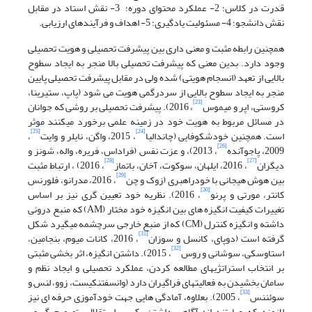
قدرت در کلاس؛ 2- عملکرد محتوای دوره؛ 3- نقش استاد در مقابل
نقش دانشجو؛ 4- مسئولیت یادگیری؛ 5- اهداف و فرآیندهای ارزیابی.
همچنین رابطه مثبت و معنی داری بین پیشرفت تحصیلی و هویت تحصیلی
وجود دارد. بدین معنی که پیشرفت تحصیلی بالا منجر به ایجاد سطوح
بالایی از تعهد (انسجام هویتی) شده ولی در مقابل پیشرفت تحصیلی پایین
منجر به ایجاد سطوح بالایی از سردرگمی هویت می شود (پاپ، ستیرینا،
[23]
کروستی، اپر و میموس
، 2016). پیشرفت تحصیلی بر روشی که جوانان
در مسائل مربوط به هویت خود در زمینه علمی برخورد میکنند موثر
[25]
[24]
است. همچنین خودشکوفایی (چاندالیا
، 2015، واگن، نایلر و وایت
،
[26]
2009، پاجوآنده
، 2013)، و عزت نفس (فراداس، فریره، واله، شونز و
[28]
[27]
دیگران
، 2016، ایلهان، سوکوت، آخان، باتماز
، 2016) ، ارتباط مثبت
[29]
بین هوش هیجانی با خودراهبری (زوک و چن
، 2016، مدرانو، فلورنس
[30]
کانتر، مورتی و پرنو
، 2016). نظریه خود تعیین گری نیز بر اساس
تغییرات کیفیت انگیزه های بین انگیزه خود مختار (AM) که منبع درونی
داشته و انگیزه کنترل (CM) که از منبع خارجی سرچشمه میگیرد شکل
[31]
گرفته است (دوپای، کانسل و سوزان
، 2016، کانات میوم، بنجامین،
[32]
استاوسکی، سوشانی و روس
، 2015). داشتن انگیزه، اثر بخشی مثبتی
بر انتخاب استراتژیهای مطالعه کردن، عملکرد تحصیلی و ایجاد نظم و
سامان بخشیدن به فعالیتهای فراگیران دارد (وانسفتنکیست، زوو، لنس و
[33]
سوئننس
، 2005). بعلاوه، آمادگی هایی جهت خودآموزی حرفه ای نیز
لازمند که عبارتند از: آگاهی داشتن، کسب استقلال، تصمیم گیری،