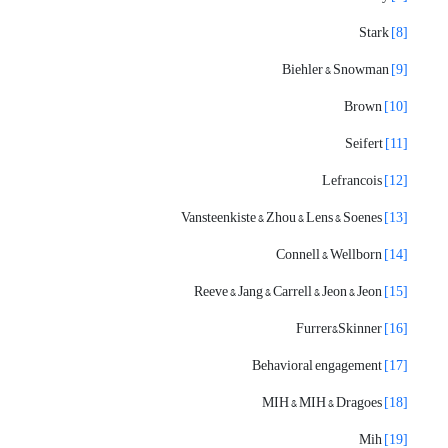
Stark
[8]
Biehler & Snowman
[9]
Brown
[10]
Seifert
[11]
Lefrancois
[12]
Vansteenkiste & Zhou & Lens & Soenes
[13]
Connell & Wellborn
[14]
Reeve & Jang & Carrell & Jeon & Jeon
[15]
Furrer&Skinner
[16]
Behavioral engagement
[17]
MIH & MIH & Dragoes
[18]
Mih
[19]