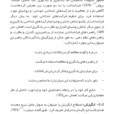
[10]
بروان
(1978) فراشناخت را به دو صورت زیر معرفی کرده­است:
آگاهی فرد از فعالیت­ها یا فرآیندهای شناختی خودش؛ و روش­های مورد
استفاده فرد برای تنظیم فرآیندهای شناختی خود. به بیان دیگر
فراشناخت از یکسو شامل دانش روش­ها و فرآیندهای شناختی یادگیری و
از سوی دیگر شامل روش­های کنترل و نظارت بر یادگیری است (همان ،ص
489). راهبردهای فراشناختی عبارتند از برنامه­ریزی، کنترل و نظارت، و
راهبردهای نظم دهی. به طور مثال از ویژگی­های یادگیرندگان راهبردی
می­توان به این موارد اشاره کرد:
- درباره چگونه مطالعه کردن اطلاعات زیادی دارند؛
- از راهبردهای یادگیری و مطالعه استفاده می­کنند؛
- برای مهارت­های یادگیری و فکر کردن ارزش قائل­اند؛
- باور دارند که می­توانند این مهارت­ها را به انجام برسانند؛
- نتایج کار خود را در رابطه با هدف­های خود و بازخورد حاصل از نظر
معلم ارزیابی می­کنند (همان ،ص503).
2-2- انگیزش:
اصطلاح انگیزش را می­توان به عنوان عامل نیرو دهنده،
[11]
هدایت­کننده و نگهدارنده رفتار تعریف کرد. طبق گفته سیفرت
(1991،