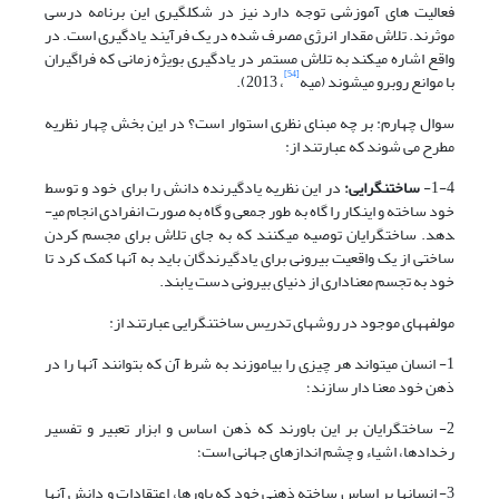
فعالیت های آموزشی توجه دارد نیز در شکلگیری این برنامه درسی
موثرند. تلاش مقدار انرژی مصرف شده در یک فرآیند یادگیری است. در
واقع اشاره میکند به تلاش مستمر در یادگیری بویژه زمانی که فراگیران
[54]
با موانع روبرو میشوند (میه
، 2013).
سوال چهارم: بر چه مبنای نظری استوار است؟ در این بخش چهار نظریه
مطرح می شوند که عبارتند از:
1-4-
ساختن­گرایی:
در این نظریه یادگیرنده دانش را برای خود و توسط
خود ساخته و اینکار را گاه به طور جمعی و گاه به صورت انفرادی انجام می­
دهد. ساخت­گرایان توصیه می­کنند که به جای تلاش برای مجسم کردن
ساختی از یک واقعیت بیرونی برای یادگیرندگان باید به آن­ها کمک کرد تا
خود به تجسم معناداری از دنیای بیرونی دست یابند.
مولفه­های موجود در روش­های تدریس ساختن­گرایی عبارتند از:
1- انسان می­تواند هر چیزی را بیاموزند به شرط آن که بتوانند آن­ها را در
ذهن خود معنا دار سازند؛
2- ساخت­گرایان بر این باورند که ذهن اساس و ابزار تعبیر و تفسیر
رخدادها، اشیاء و چشم اندازهای جهانی است؛
3- انسان­ها بر اساس ساخته ذهنی خود که باورها، اعتقادات و دانش آن­ها