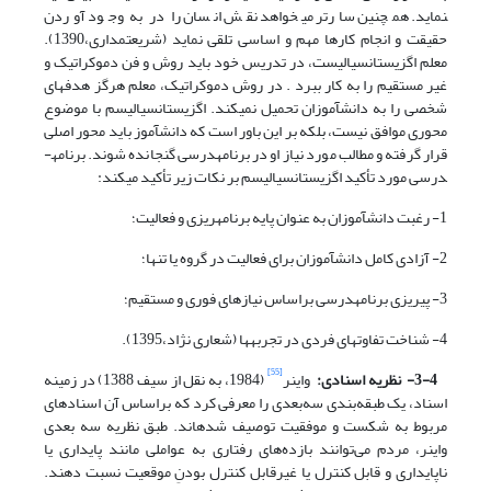
نماید. همچنین سارتر می­خواهد نقش انسان را در به وجود آوردن
حقیقت و انجام کارها مهم و اساسی تلقی نماید (شریعتمداری،1390).
معلم اگزیستانسیالیست، در تدریس خود باید روش و فن دموکراتیک و
غیر مستقیم را به کار ببرد . در روش دموکراتیک، معلم هرگز هدف­های
شخصی را به دانش­آموزان تحمیل نمی­کند. اگزیستانسیالیسم با موضوع
محوری موافق نیست، بلکه بر این باور است که دانش­آموز باید محور اصلی
قرار گرفته و مطالب مورد نیاز او در برنامه­درسی گنجانده شوند. برنامه­
درسی مورد تأکید اگزیستانسیالیسم بر نکات زیر تأکید می­کند:
1- رغبت دانش­آموزان به عنوان پایه برنامه­ریزی و فعالیت؛
2- آزادی کامل دانش­آموزان برای فعالیت در گروه یا تنها؛
3- پی­ریزی برنامه­درسی براساس نیازهای فوری و مستقیم؛
4- شناخت تفاوت­های فردی در تجربه­ها (شعاری نژاد،1395).
[55]
3-4- نظریه اسنادی:
واینر
(1984، به نقل از سیف 1388) در زمینه
اسناد، یک طبقه‌بندی سه‌بعدی را معرفی کرد که براساس آن اسنادهای
مربوط به شکست و موفقیت توصیف شده­اند. طبق نظریه سه ‌بعدی
واینر، مردم می‌توانند بازده‌های رفتاری به عواملی مانند پایداری یا
ناپایداری و قابل کنترل یا غیرقابل کنترل بودنِ موقعیت نسبت دهند.