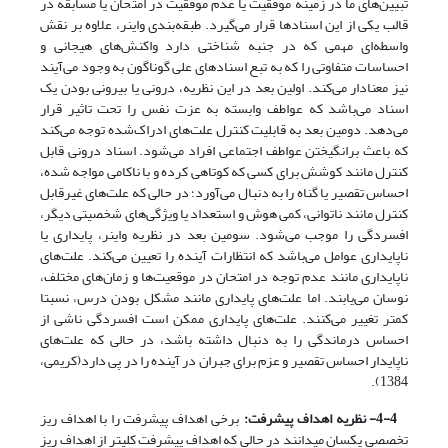
تبیین‌های ما در زمینه موفقیت یا عدم موفقیت در امتحان یا مسابقه در
قالب یکی از این اسنادها قرار می‌گیرد. طبقه‌بندی واینر، علاوه بر نقش
واسطه‌ای مهمی که در جنبه شناختی دارد واکنش‌های هیجانی و
احساسات متفاوتی را که به تبع اسنادهای علی گوناگون به وجود می‌آیند
نیز معنادار می‌کند. اولین بعد در این نظریه، درونی یا بیرونی بودن یک
اسناد می‌باشد که عواطف وابسته به عزت نفس را تحت تاثیر قرار
می‌دهد. دومین بعد به قابلیت کنترل علت‌های ادراک‌شده توجه می‌کند
که باعث برانگیختن عواطف اجتماعی افراد می‌شود. اسناد درونی قابل
کنترل مانند کوشش برای کسی که کوتاهی کرده و با ناکامی مواجه شده،
احساس تقصیر یا گناه را به دنبال می‌آورد؛ در حالی که علت‌های غیرقابل
کنترل مانند ناتوانی، کمی هوش و استعداد یا ویژگی‌های شخصیتی دیگر،
افسردگی را موجب می‌شود. سومین بعد در نظریه واینر، پایداری یا
ناپایداری عوامل می‌باشد که انتظارات آینده را تعیین می‌کند. علت‌های
ناپایداری مانند عدم توجه در امتحان در موقعیت‌ها و زمان‌های مختلف،
نوسان می‌یابند. اما علت‌های پایداری مانند مشکل بودن درس، نسبتا
کمتر تغییر می‌کنند. علت‌های پایداری ممکن است افسردگی ناشی از
احساس درماندگی را به دنبال داشته باشد، در حالی که علت‌های
ناپایدار احساس تقصیر و عزم برای جبران در آینده را در پی دارد(کریمی،
1384).
4-4- نظریه اهداف پیشرفت:
برخی اهداف پیشرفت را با اهداف ریز
تخصصی یکسان می­دانند در حالی که اهداف پیشرفت کلی­تر از اهداف ریز