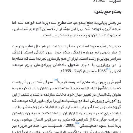
(شورت
،1392).
بحث و جمع بندی :
در بخش پایانی به جمع بندی مباحث مطرح شده پرداخته خواهد شد؛ اما
نتیجه گیری نخواهد شد. زیرا این نوشتار از نخستین گام های شناسایی ،
تبیین و شناخت این نوع جدید از برنامه درسی است.
دیویی در نظریه خود اصالت را به فرد می­دهد. در هر حال تعلیم و تربیت
از نظر دیویی نه درباره زندگی بلکه خود عین زندگی است. زندگی
سراسر پویایی و رشد است. ابزار آن هم بازسازی تجربه است که مدام ما
را در رویارویی با دنیای متحول نامطمئن پیرامونمان یاری می­دهد
[63]
(دیویی
1988، به نقل از گوتگ، 1935).
[64]
آموزش و پرورش انتقادی که توسط فریره
معرفی شد نیز روشی است
که به دانش­آموزان اجازه می­دهد تا منتقدانه جهانشان را درک کرده و به
عنوان یک انسان در تغییر جهان خود دخالت سازنده داشته باشند. از این
رو آموزش و پرورش انتقادی پیشنهادهایی را برای تغییر ارائه می­دهد که
گرچه نمیتوان عیناً آن­ها را پیاده سازی کرد اما افراد با توجه به شرایط می­
توانند برای تغییر خود و جهانشان از آن استفاده کنند. همچنین این امکان
را فراهم می­آورد تا از شرایطی که منجر به سرکوبی انسان می­شود، پرده
[65]
برداشته شود (منچینسکی
،2008). هستی­شناسی اجتماعی فریره نیز
از معیارهای انسان شناختی و اگزیستالیالیستی که بر تفاوت میان فاعل یا