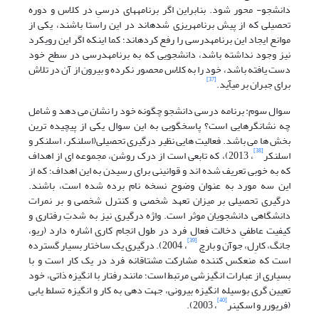
دانشجو- محور شود. بنابراین اگر برنامه­های درسیِ در کلاس و دوره
تحصیلی که از پیش برنامه­ریزی شده­اند در این راستا باشند، یکی از
موانع ایجاد این برنامه­درسی را رفع کرده­اند؛ کما اینکه اگر این رویکرد
نیز وجود نداشته باشد، دانشجویی که به برنامه­درسی در سطح خود
دست یافته باشد، خود را به کلاس محصور نکرده و بیرون از آن در تلاش
[37]
برای جبران بر می­آید.
سوال سوم: برنامه درسی دانشجو چگونه خود را نشان می دهد و شامل
چه نشانگرهایی است؟ پاسخگویی به این سوال یکی از پیچیده ترین
بخش ها می باشد. فعالیت هایی نظیر درگیری تحصیلی(اسلنکر، اسلنکر و
[38]
اسلنکر
، 2013)، که تابعی است از درک روشن، مجموعه ای از اهداف
که به خوبی تعریف شده اند و قوانینی برای رسیدن به این اهداف؛ که از
این سه مورد به عنوان وضوح نسخه نام برده شده است، باشند.
درگیری تحصیلی بر میزان تعهد شخصی و کنترل شخصی و بر نمرات
دانشگاهی دانشجویان موثر است. واژه درگیری نیز به شدتِ رفتاری و
کیفیت عاطفیِ دخالت فعال فرد در طول انجام کاری اشاره دارد (ریو،
[39]
جانگ، کارِل، جوآن و بارچ
، 2004). درگیری یک ساختار بسیار گسترده
است که منعکس کننده مشارکت مشتاقانه فرد در یک کار است و با
بسیاری از عبارات انگیزشی مرتبط است؛ مانند رفتار با انگیزه ذاتی، خود
تعیین گری بوسیله انگیزه بیرونی، جهت دهی به کار و انگیزه تسلط یابی
[40]
(فریورر و اسکینر
، 2003).