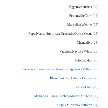
Eggen & Kauchak
[20]
Festco & McClure
[21]
Maryellen Weimer
[22]
Pop & Negru-Subtirica & Crocetti & Opre & Meeus
[23]
Chandaliya
[24]
Vaughn & Naylor & White
[25]
Pajouhandeh
[26]
Ferradás
&
Freire
&
Valle
&
Núñez
&
Regueiro
&
Vallejo
[27]
İlhan
&
Sukut
&
Akhan
&
Batmaz
[28]
Zhoc
&
Chen
[29]
Medrano
&
Flores-Kanter
&
Moretti
&
Pereno
[30]
Dupuy
&
Consel
&
Sauzéon
[31]