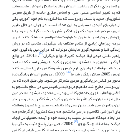
برنامه ریزی و نگرش عاطفی. آموزش عالی با مشکل آموزش متخصصانی
که به تغییر اساسی علمی، فنی و اساس فکری جامعه از طریق معرفی
فناوریهای جدید باشند، روبروست که ساختاری به نام خود آموزی، یکی
از مهارتهای کلیدی دستیابی به این هدف است. در جهان در حال تغییر
امروز، مردم باید خود، کنترل یادگیریشان را بدست گرفته و خود را با
پژوهش خودراهبر به عنوان یک اولویت مادام العمر هماهنگ کنند. امروز
مردم چیزهای زیادی از منابع مختلف یاد میگیرند. منابعی که بر روش
زندگی آنها و تصمیم گیری هایشان موثراند که در این بین یادگیری خود
[34]
راهبر نقش مهمی ایفا میکند (امیرخانوا و دیگران
، 2015). در واقع
فراگیر- محوری یا دانشجو- محوری رویکرد یا روشی است که اساتید
جهت انجام فعالیت­ها و اجرای طرح درس و شیوه کلاس داری اعمال می­کنند
[35]
(ویمر، 2005، سالتر، پنگ و شارما
، 2009) . در واقع آموزش یادگیرنده
محور در کلاس بر یادگیری فردی متمرکز ‌‌می‌شود. ولی طبق آنچه که در
این نوشتار مطرح شد مفاهیم مربوط به برنامه­درسی در سطح دانشجو به
کلاس و فعالیت­ها و رویدادهای کلاسی و درسی محدود نمی­شود. اما در عین
حال نیز نمی­توان منکر تاثیر مثبت این رویکرد بر شکل­گیری بهتر و سریعتر
این برنامه­درسی شد. بدین معنی که دانشجو- محوری با تسهیل فعالیت­
های آموزشی، کلاسی و درسیِ دانشجو، هم وقت کمتری از او گرفته و هم
در ایجاد دیدگاه مثبت تر نسبت به رشته خود و آینده تحصیلی­اش ایجاد
[36]
می­کند. به اعتقاد چانگ و چو
(2004)، حتی ابراز پاسخ مثبت به نگرانی­ها
و دغدغه­های دانشجویان، می­تواند منجر به ایجاد کلاسی فراتر از کلاس