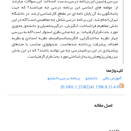
بررسی و تبیین این برنامه درسی بدست آمده اند. این سوالات عبارتند
از: مولفه های اساسی این برنامه درسی چه میباشند؟ که جهت
پاسخگویی به آن پایان نامه ای در مقطع کارشناسی ارشد در دانشگاه
تهران انجام شد. این برنامه درسی شامل چه مفاهیمی است؟که در این
بخش مفاهیم فراشناخت، انگیزش، درگیری­تحصیلی و دانشجو_محوری
مورد بحث قرارگرفته­اند؛ بر چه مبانی نظری استوار است؟که به بررسی
چهار نظریه ساختنگرایی، الگزیستانسیالیسم، نظریه اسنادی و نظریه
اهداف پیشرفت پرداخته شده­است. متدولوژی مناسب یا متدهای
پیشنهادی در این برنامه­درسی چه می توانند باشند؟ که در این بخش
نیز روش پژوهش پدیدارشناختی مورد بحث قرار گرفته­است.
کلیدواژه‌ها
آموزش عالی
دانشجو
برنامه درسی دانشجو
20.1001.1.25382241.1396.8.15.4.0
اصل مقاله
مقدمه