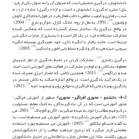
دانشجویان، درگیری تحصیلی است که می­توان آن را به عنوان یکی از پایه­
های اصلی یادگیری دانشجویان دانست. واژه درگیری اشاره دارد به
شدت رفتاری و کیفیت عاطفیِ دخالت فعال فرد در طول انجام کاری (کونل
[15]
[14]
و ولبورن
، 1991، به نقل از رِوِه، جانگ، کارِل، جوآن و بارچ
، 2004).
در واقع درگیری یک ساختار بسیار گسترده است که منعکس کننده
مشارکت مشتاقانه فرد در یک کار است و با بسیاری از عبارات انگیزشی
مرتبط است؛ مانند رفتار با انگیزه ذاتی، خود تعیین­گری بوسیله انگیزه
[16]
بیرونی، جهت­دهی به کار و انگیزه تسلط یابی (فورر و اسکینر
، 2003).
[17]
درگیری رفتاری
، مشارکت کردن در محیط یادگیری، از نظر جنبه­های
معطوف به تلاش و تداوم در مشارکت در فعالیت های آموزشی است (میه،
[18]
میه و دراگوس
، 2015). همچنین تلاش، که مقدار انرژی مصرف شده
در یک فرآیند یادگیری است؛ در واقع اشاره می­کند به تلاش مستمر در
[19]
یادگیری بویژه زمانی که فراگیران با موانع روبرو می­شوند (میه
، 2013).
4-2- دانشجو - محوری (فراگیر- محوری):
منظور از آموزش فراگیر-
محور آموزشی است که در آن «یادگیرندگان، به کمک معلم، مسئولیت
[20]
درک و فهم مطالب را خود به عهده می­گیرند» (اگن و کاوچاک
،2001، ص
555). نام دیگر آموزش یادگیرنده- محور آموزش غیر مستقیم است. بنا
[21]
به گفته فتسکو مککلور
(2005) «آموزش غیر مستقیم مورد استفاده
معلمانی قرار می­گیرد که ترجیح می­­دهند مطالب را از دانش­آموزانشان
بیرون بکشند. مثلا، این معلمان تجارب یا اطلاعاتی در اختیار دانش­آموزان