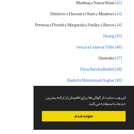
Mushtaq & Nawaz Khan
[42]
Dimitrov & Dawson & Olsen & Meadows
[43]
Pereiraa & Floresb & Margarida & Simãoc & Barros
[44]
Huang
[45]
Seixas
&
Gomes
&
Filho
[46]
Shutenko
[47]
Din
&
Haron
&
Rashid
[48]
Rashid
&
Muhammad Asghar
[49]
Sittiwonga & Manyum
[50]
این وب سایت از کوکی ها برای اطمینان از ارائه بهترین
Siriwongs
[51]
خدمات استفاده می کند.
Suknaisith
[52]
متوجه شدم
Mih & Mih & Dragos
[53]