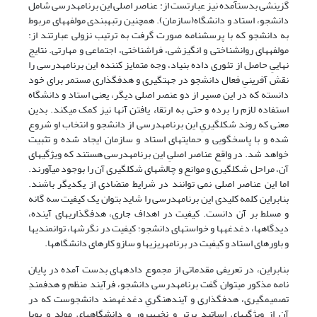
گزینشی بدست­آمده نیز عبارتست از: عناصر اصلی این برنامه­درسی شامل
دانشجو، استاد و دانشگاه(سازمان). همچنین رتبه­بندی مولفه­های مربوط
به دانشجو که با پرسشنامه صورت گرفت به ترتیب نزولی عبارتند از:
مولفه­های روان­شناختی و انگیزشی، فراشناختی، اجتماعی و مهارتی. نتایج
نهاییِ حاصل از تئوری داده بنیاد، وجه متمایز کننده این برنامه­­درسی را
نقش آفرینیِ فعال دانشجو در جهت­گیری و هدفگذاری مستمر برای خود
دانسته که در این مسیر از دو عنصر اصلی دیگر، یعنی استاد و دانشگاه
استفاده لازم را برده و حتی به ارتقاء یافتن آن­ها نیز کمک می­کند. بدین
معنی که روند شکل­گیریِ این برنامه­درسی از دانشجو و انتخاب او شروع
شده و با پاسخگویی و حمایت­های استاد و سازمان ایجاد شده و تثبیت
خواهد شد. در واقع عناصر اصلیِ این برنامه­درسی هستند که ویژگی­های
آن، مراحل شکل­گیری و موانع و چالش­های شکل­گیری آن را بوجود می­آورند.
اما این عناصر اصلی نمی توانند در شرایط متضادی از یکدیگر باشند.
بنابراین کلمه کلیدی این برنامه­درسی را شاید بتوان یک کیفیت سه گانه
و مسلط بر آن دانست. کیفیت در اهداف جاری، هدفگذاری­های آینده،
دیدگاه­ها، دغدغه­ها و خواست­های دانشجو؛ کیفیت در نگرش­ها، توانمندی­ها
و باورهای استاد و کیفیت در برنامه­ریزی­ها و سازو کارهای دانشگاه­ها­.
بنابراین، در تعریفی مقدماتی از مجموع داده­های بدست آمده در پایان
نامه مذکور می­توان گفت برنامه­درسی دانشجو، فرآیند منظم و هدفمندِ
تصمیم­گیری، هدفگذاری و آینده­نگریِ دغدغه­مند دانشجوست که در
آن از ویژگی­های اساتید برتر و نخبه­پرور و دانشگاه­های مولد و پویا