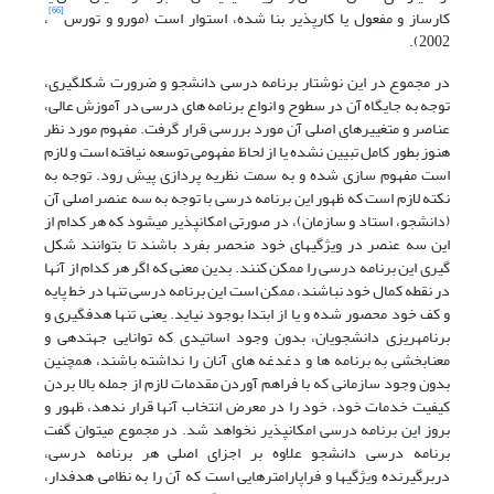
[66]
کارساز و مفعول یا کارپذیر بنا شده، استوار است (مورو و تورس
،
2002).
در مجموع در این نوشتار برنامه درسی دانشجو و ضرورت شکلگیری،
توجه به جایگاه آن در سطوح و انواع برنامه های درسی در آموزش عالی،
عناصر و متغییرهای اصلی آن مورد بررسی قرار گرفت. مفهوم مورد نظر
هنوز بطور کامل تبیین نشده یا از لحاظ مفهومی توسعه نیافته است و لازم
است مفهوم سازی شده و به سمت نظریه پردازی پیش رود. توجه به
نکته لازم است که ظهور این برنامه درسی با توجه به سه عنصر اصلی آن
(دانشجو، استاد و سازمان)، در صورتی امکانپذیر میشود که هر کدام از
این سه عنصر در ویژگیهای خود منحصر بفرد باشند تا بتوانند شکل
گیری این برنامه درسی را ممکن کنند. بدین معنی که اگر هر کدام از آنها
در نقطه کمال خود نباشند، ممکن است این برنامه درسی تنها در خط پایه
و کف خود محصور شده و یا از ابتدا بوجود نیاید. یعنی تنها هدفگیری و
برنامهریزی دانشجویان، بدون وجود اساتیدی که توانایی جهتدهی و
معنابخشی به برنامه ها و دغدغه های آنان را نداشته باشند، همچنین
بدون وجود سازمانی که با فراهم آوردن مقدمات لازم از جمله بالا بردن
کیفیت خدمات خود، خود را در معرض انتخاب آنها قرار ندهد، ظهور و
بروز این برنامه درسی امکانپذیر نخواهد شد. در مجموع میتوان گفت
برنامه درسی دانشجو علاوه بر اجزای اصلی هر برنامه درسی،
دربرگیرنده ویژگیها و فراپارامترهایی است که آن را به نظامی هدفدار،