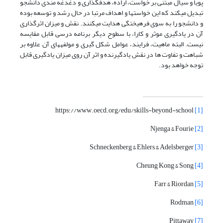
پویا و سیال مبتنی بر خواست، اراده، هدفگذاری و دغدغه مندی دانشجو
تبدیل میکند که این خواستها و اهداف مرتبا در حال رشد و توسعه بوده
و دانشجو را به سوی فرهیختگی هدایت میکنند. نقش و میزان اثرگذاری
آن در یادگیری موثر و کارا، با سطوح دیگر برنامه درسی قابل مقایسه
نیست. البته ماهیت، فرایند، عوامل شکل گیری و مولفههای آن علاوه بر
شباهت و تفاوت ها در نقش یادگیرنده و اثر آن روی میزان یادگیری قابل
توجه خواهد بود.
https://www.oecd.org/edu/skills-beyond-school
[1]
Njenga & Fourie
[2]
Schneckenberg & Ehlers & Adelsberger
[3]
Cheung Kong & Song
[4]
Farr & Riordan
[5]
Rodman
[6]
Pittaway
[7]