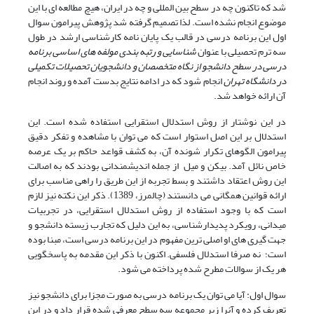
شد که تاکنون چه در سطح بین المللی و چه در ایران، هیچ مطالعه ای با این
موضوع انجام نشده است. لذا تصمیم گرفته شد پژوهش پیرامون سوال
اول این برنامه درسی در قالب یک پایان نامه کارشناسی ارشد در طول
سه ترم تحصیلی با عنوان
شناسایی و رتبه بندی مولفه های اساسی برنامه
درسی در سطح دانشجو از نگاه متخصصان و دانشجویان تحصیلات تکمیلی
در دانشگاه تهران
انجام شود که در ادامه نتایج بدست آمده و روند انجام
آن ارائه خواهد شد.
در این نوشتار از روش استدلال استقرایی استفاده شده است. این
استدلال بر این اصل استوار است که می توان با مشاهده و تفکر دقیق
پیرامون الگوهای تکرار شونده آن، به کشف قواعد حاکم بر یک عرصه
خاص نائل آمد. بیکن و میل از جمله اندیشمندانی بودند که به اصالت
این روش اعتقاد داشتند و بسط تجربه از این طریق را راهی مناسب برای
ارائه قوانین همگانی می دانستند (چالمرز، 1389). ذکر این نکته نیز لازم
است که با وجود استفاده از روش استدلال استقرایی، در تجربیات
میدانی، رویکرد پدیدارشناسی، به این دلیل که تجارب زیسته دانشجو و
جهت گیری های او اصلی ترین مفهوم در این برنامه درسی است، مبنا بوده
است؛ نه صرفا استدلال فلسفی. اکنون با ذکر این مقدمه به پاسخگویی
هر یک از سوالات مطرح شده پرداخته می شود.
سوال اول: آیا می توان یک برنامه درسی به صورت مجزا برای دانشجو نیز
تعریف کرده و آنرا زیر مجموعه سه سطح معرفی شده قرار داد و در این