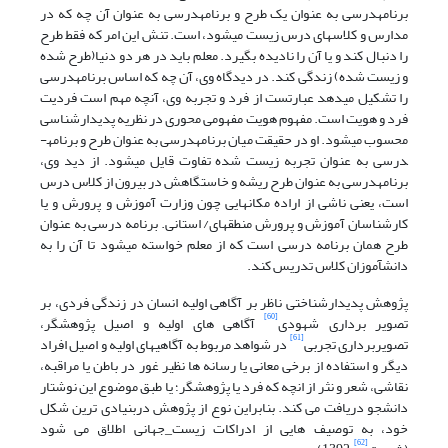
برنامه­درسی به عنوان یک طرح و برنامه­درسی به عنوان آن چه که در
مدارس و کلاس­های درس زیست می­شود، است. تنش این امر که فقط طرح
را دنبال کند و یا آن را نادیده بگیرد. معلم باید در هر دو دنیا(طرح شده
و زیست شده) زندگی کند. در دیدگاه وی، آن چه که اساس برنامه­درسی
را تشکیل می­دهد عبارتست از فرد و تجربه وی، آنچه مهم است فردیت
فرد و هویت است. مفهوم هویت مفهومی محوری در نظریه پدیدارشناسی
محسوب می­شود. او در حقیقت میان برنامه­درسی به عنوان طرح و برنامه­
درسی به عنوان تجربه زیست شده تفاوت قایل می­شود. از دید وی،
برنامه­درسی به عنوان طرح ریشه و خاستگاهش در بیرون از کلاس درس
است، یعنی ناشی از اراده مکان­هایی چون وزارت آموزش و پرورش و یا
کارشناسان آموزش و پرورش منطقه­ای/ استانی. برنامه درسی به عنوان
طرح همان برنامه درسی است که از معلم خواسته می­شود تا آن را به
دانش­آموزان کلاس تدریس کند.
پژوهش پدیدارشناختی ناظر بر آگاهی اولیه انسان در زندگی فردی، بر
[60]
تصویر برداری شهودی
آگاهی های اولیه و اصیل پژوهشگر،
[61]
تصویربرداری تجربی
در شواهد مربوط به آگاهیهای اولیه و اصیل افراد
دیگر و استفاده از برخی معانی یا رسانه ها نظیر غور در باطن یا مراقبه،
نقاشی، شعر و نثر از انچه که فرد یا پژوهشگر؛ یا طبق موضوع این نوشتار
دانشجو دریافت می کند. بنابراین نوع از پژوهش دربنیادی ترین شکل
خود، به توصیف هایی از ادراکات زیست_جهانی اطلاق می شود
[62]