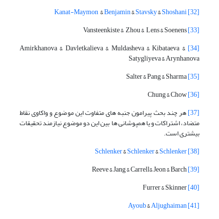
Kanat-Maymon
&
Benjamin
&
Stavsky
&
Shoshani
[32]
Vansteenkiste & Zhou & Lens & Soenens
[33]
Amirkhanova & Davletkalieva & Muldasheva & Kibataeva &
[34]
Satygliyeva & Arynhanova
Salter & Pang & Sharma
[35]
Chung & Chow
[36]
[37]
هر چند بحث پیرامون جنبه های متفاوت این موضوع و واکاوی نقاط
متضاد، اشتراکات و یا همپوشانی ها بین این دو موضوع نیازمند تحقیقات
بیشتری است.
Schlenker
&
Schlenker
&
Schlenker
[38]
Reeve & Jang & Carrell& Jeon & Barch
[39]
Furrer & Skinner
[40]
Ayoub
&
Aljughaiman
[41]