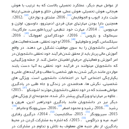
از عوامل مهم دیگر، عملکرد تحصیلیِ بالاست که به ترتیب با هوش
هیجانی، هوش تحصیلی، هوش عملی، هوش خلاق و هوش ضمنی ارتباط
[42]
[41]
مثبت دارد (ایوب و الجوقایمان
، 2016، مشتاق و نوازخان
،2012).
همچنین دارا بودن مهارتهای میان فردی (دمیتروو، داوسون، اولزن و
[43]
میدووس
، 2014)، مهارت خود تنظیمی (پرریا،فلورسب، مارگاریدا،
[45]
[44]
سیمائوک و باروس
، 2016)، خودکارآمدی (هووانگ
، 2016،
[46]
سیلکساس، گومز و ملوفیلهو
، 2016) و خود تحققی ، هسته فعالیت های
اساسی دانشجویان را به سوی موفقیت تشکیل می دهند. در واقع
آموزش عالی پربار باید از محقق شدن فرآیند خود تحققی دانشجویان در
امر آموزش و فعالیتهای حرفهای اطمینان حاصل کند. از جمله ویژگیهایی
که دانشجویان میتوانند در فرآیند خود تحققی به آنها دست یابند
مواردی مانند درگیر شدن به طور شخصی با مطالب و فرآیندهای علمی و
یکپارچگی اجتماعی آنها در اجتماعات دانشجویی است. ویژگی های
شخصیتی، نگرش ها، هدفمندی در زندگی و جاه طلبی در یادگیری
[47]
عواملی هستند که در خود تحققی دانشجویان موثرند (شوتنکو
، 2015)
. علاوه بر مهارتها و ویژگیهای پیشتر ذکر شده، مجموعه ای از ویژگی های
دیگر نیز در دانشجویان مانند یادگیری خودراهبر (دین، هرون و
[50]
[49]
[48]
رشید
، 2016، رشید و محمود اصغر
، 2016، سیتی وونگا و مانیام
،
[52]
[51]
2015، سیریوونگز
، 2015، ساکنایسیت
، 2014)، درگیری رفتاری
[53]
(میه، میه و دراگوس
، 2015)، که اشاره به مشارکت کردن در محیط
یادگیری، از نظر جنبه های معطوف به تلاش و تداوم در مشارکت در