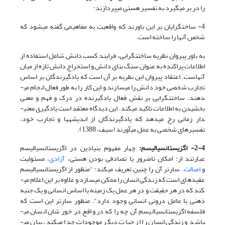
را در بر می­گیرد به تفسیر هستی می­پردازند؛
4- ساخت­گرایان بر این باورند که واقعیت به مفاهیمی گفته می­شود که
شخص آن­ها را ساخته است.
به باور پیروان نظریه ساختن­گرایی، فرایند کسب دانش شامل استفاده از
اطلاعات پراکنده به عنوان سنگ بنای دانش و استخراج دانش تازه از میان
آن­هاست. اعتقاد پیروان این نظریه بر آن است که یادگیرندگان بر اساس
تجارب شخصی خود دانش را می­سازند و این کار را به طور فعال انجام می­
دهند. ساختن­گرایی بر نقش فعال یادگیرنده در درک و فهم و معنی
بخشیدن به اطلاعات تاکید می­کند. این دیدگاه معتقد است یادگیری معنی­
دار زمانی رخ می­دهد که یادگیرندگان از اندیشه­ها و تجارب خود،
تفسیرهای شخصی به عمل می­آورند (سیف، 1388).
2-4- اگزیستانسیالیسم:
چهار مفهوم بنیادین در اگزیستانسیالیسم
عبارتند از: امکان ناضرور یا تصادفی بودن هستی،
آزادی
، مسئولیت
و
اصالت
. سارتر آن را چنین تعریف می­کند: "منظور از اگزیستانسیالیسم
عقیده­ای است که زندگی انسان را ممکن می­سازد و علاوه بر این اعلام می­
کند که در هر حقیقت و در هر عمل یک زمینه یا اساس انسانی و یک جنبه
ذهنی یا عامل درونی انسانی وجود دارد". منظور سارتر این است که
فلسفه اگزیستانسیالیسم آن چه را که در واقع در خور شان انسان می­
باشد و زندگی انسان را از حیات دیگر موجودات جدا می­کند، بیان می­