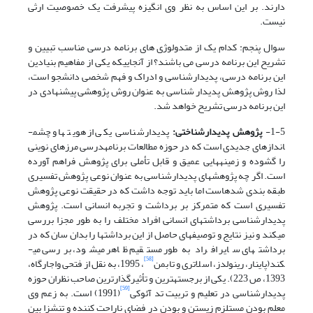
دارند. بر این اساس به نظر وی انگیزه پیشرفت یک خصوصیت ارثی
نیست.
سوال پنجم: کدام یک از متدولوژی های برنامه درسی مناسب تبیین و
تشریح این برنامه درسی می باشند؟ از آنجاییکه یکی از مفاهیم بنیادین
این برنامه درسی، پدیدارشناسی و ادراک و فهم شخصی دانشجو است،
لذا روش پژوهش پدیدار شناسی به عنوان روش پژوهشی پیشنهادی در
این برنامه درسی تشریح خواهد شد.
1-5-
پژوهش پدیدارشناختی:
پدیدارشناسی یکی از هویت­ها و چشم­
اندازهای جدیدی است که در حوزه مطالعات برنامه­درسی مرزهای نوینی
را گشوده و زمینه­هایی عمیق و قابل تأملی برای پژوهش فراهم آورده
است. اگر چه پژوهش­های پدیدارشناسی به عنوان نوعی پژوهش تفسیری
طبقه بندی شده­است اما باید توجه داشت که در حقیقت نوعی پژوهش
تفسیری است که متمرکز بر برداشت و تجربه انسانی است. پژوهش
پدیدارشناسی برداشت­های انسانی افراد مختلف را به طور مجزا بررسی
می­کند و نیز نتایج و توصیف­های حاصل از این برداشت­ها را بدان سان که در
برداشت­های سایر افراد به طور مستقیم ظاهر می­شود، بررسی می­
[58]
کند(پاینار، رینولدز، اسلاتری و تابمن
، 1995، به نقل از فتحی واجارگاه،
1393، ص 223). یکی از برجسته­ترین و تأثیرگذارترین صاحب نظران حوزه
[59]
پدیدارشناسی در تعلیم و تربیت تد آئوکی
(1991) است. به زعم وی
معلم بودن مستلزم زیستن و بودن در فضای ناراحت کننده و تنش­زا بین