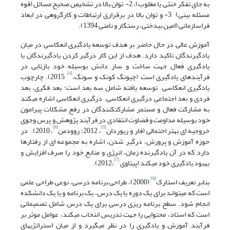
به جای تفکر خنثی یا مغلوب)، 2- توان بالا در تشخیص صحیح مسائل (قوه
مسئله بینی) 3- و توان بالا در برقراری ارتباطات و کارگروهی در ابعاد
فراسازمانی (امین بیدختی، رستگار و نامنی 1394).
آموزش عالی در حال حاضر بر هدف توسعه یادگیری انعکاسی در میان
یادگیرندگان تاکید دارد. هدف از این کار درگیر کردن یادگیرندگان با
یادگیری فعال جهت ساخت و ساز دانش بوسیله خود بازتابی در
[4]
فرآیندهای یادگیری است (چیونگ کونک و سونگ،
2015). چارچوب
یادگیری انعکاسی ِ توسعه یافته شامل سه بعد است: بعد فکری، بعد
فردی و بعد اجتماعیِ درگیریِ انعکاسی. درگیری انعکاسی اشاره میکند
به مشارکت فعال و مستمر مشارکت­کنندگان در رفع مشکلات پیرامون
ُخود بوسیله مداومت و قضاوت انتقادی در فرآیند پژوهش و پرس وجوی
[6]
[5]
خروجیه ای بهتر احتمالی (فار و ریوردان
، 2012؛ روودمن
، 2010). در
حوزه آموزش و پرورش، درگیر شدن، اشاره به مجموعه ای از رفتارها
دارد که در آن یادگیرنده زمان، انرژی و منابع خود را صرف افزایش و
[7]
بهبود یادگیری خود میکند (پیتاوی
،2012).
[8]
بنابر تعریف استارک
(2000)، طراحی برنامه درسی، نوعی طراحی علمی
است که میتواند برای یک دوره یا یک درس، یک برنامه و یا یک دانشکده
انجام شود. سطح برنامه ریزی درسی برای یک درس شامل تصمیماتی
است که استاد، محتوایی را جهت تدریس انتخاب میکند، عوامل موثر بر
فرآیند آموزش و یادگیری را در نظر میگیرد و از میان استراتژیهای