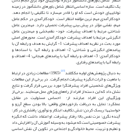
انتظار شامل باورهای دانش­آموز درباره توانایی­های خود برای انجام دادن
یک تکلیف است. سازه اساسی انتظار شامل باورهای دانش­آموز در زمینه
توانایی­های خودش است که او را قادر می­سازد تا تکلیفی را انجام دهد.
خودکارآمدی مهم ترین مؤلفه­ انتظار است. خودکارآمدی در حکم عامل
مهم، نقشی مؤثر در پیش بینی پیشرفت تحصیلی دارد. مهم­ترین عامل
شناختی مرتبط با اهداف پیشرفت، خود- نظم­بخشی و مهم­ترین عامل
انگیزشی مرتبط با اهداف پیشرفت خودکارآمدی است. محورهای اصلی
مورد بحث در نظریه اهداف پیشرفت: 1- گرایش به هدف و رابطه آن با
پیامدهای انگیزشی و شناختی؛ 2- اهداف و رابطه آن­ها با اسنادها و
خودکارآمدی؛ 3- اهداف و رابطه آن­ها با پیامدهای هیجانی؛ 4- اهداف و
رابطه آن­ها با پیامدهای رفتاری.
[57]
به دنبال پژوهش‌های اولیه مک­کللند
(1965) مطالعات زیادی در ارتباط
با ماهیت و اثرات انگیزه پیشرفت انجام گرفت. در برخی از این مطالعات
ویژگی‌های شخصیتی افراد پیشرفت­گرا مورد بررسی قرار گرفت و نتایج
نشان داد که این دسته از افراد از راه‌های ویژه‌ای عمل می­نمایند. برخی از
ویژگی­های این افراد عبارتند از: احساس مسئولیت در مقابل
عملکرد؛ تمایل به دریافت بازخوردهای واقعی؛ بالا بودن سطح آرزو و
خواسته­ها؛ ریسک کردن؛ تنش تکالیف؛ ابتکار و نوآوری؛ پافشاری در کار؛
آینده نگری؛ عزت نفس بالا؛ رفتار پیشرفت. او اعتقاد داشت که انگیزه
پیشرفت خصوصیتی است که می­شود به وسیله آموزش آن را افزایش داد
و تعلیم و تربیت، محیط خانوادگی و اجتماعی در تکوین آن نقش اساسی