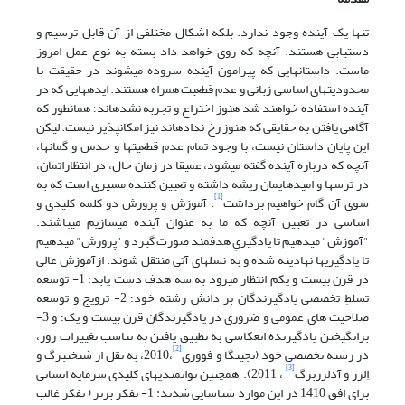
تنها یک آینده وجود ندارد. بلکه اشکال مختلفی از آن قابل ترسیم و
دستیابی هستند. آنچه که روی خواهد داد بسته به نوع عمل امروز
ماست. داستان­هایی که پیرامون آینده سروده می­شوند در حقیقت با
محدودیت­های اساسی زبانی و عدم قطعیت همراه هستند. ایده­هایی که در
آینده استفاده خواهند شد هنوز اختراع و تجربه نشده­اند؛ همانطور که
آگاهی یافتن به حقایقی که هنوز رخ نداده­اند نیز امکان­پذیر نیست. لیکن
این پایان داستان نیست، با وجود تمام عدم قطعیت­ها و حدس و گمان­ها،
آنچه که درباره آینده گفته می­شود، عمیقا در زمان حال، در انتظاراتمان،
در ترس­ها و امیدهایمان ریشه داشته و تعیین کننده مسیری است که به
[1]
سوی آن گام خواهیم برداشت
. آموزش و پرورش دو کلمه کلیدی و
اساسی در تعیین آنچه که ما به عنوان آینده می­سازیم می­باشند.
"آموزش" می­دهیم تا یادگیریِ هدفمند صورت گیرد و "پرورش" می­دهیم
تا یادگیری­ها نهادینه شده و به نسل­های آتی منتقل شوند. ازآموزش عالی
در قرن بیست و یکم انتظار میرود به سه هدف دست یابد: 1- توسعه
تسلطِ تخصصی یادگیرندگان بر دانش رشته خود؛ 2- ترویج و توسعه
صلاحیت های عمومی و ضروری در یادگیرندگان قرن بیست و یک؛ و 3-
برانگیختن یادگیرنده انعکاسی به تطبیق یافتن به تناسب تغییرات روز،
[2]
در رشته تخصصی خود (نجینگا و فووری
،2010، به نقل از شنخنبرگ و
[3]
اِلرز و آدلرزبرگ
، 2011). همچنین توانمندیهای کلیدی سرمایه انسانی
برای افق 1410 در این موارد شناسایی شدند: 1- تفکر برتر ( تفکر غالب