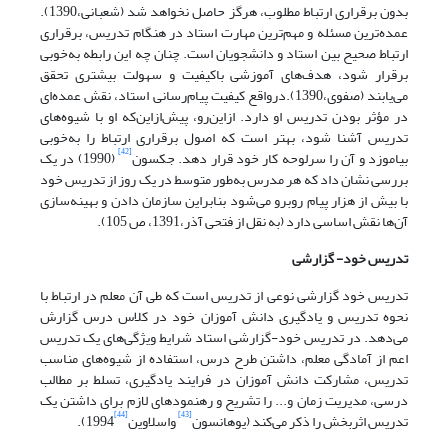
بدون برقراری ارتباط مطلوب، هرگز حاصل نخواهد شد (شعبانی،1390).
عمده‌ترین مسئله و مهم‌ترین مهارت استاد در هنگام تدریس، برقراری
ارتباط صحیح بین استاد و دانشجویان است. چنان چه این رابطه به‌خوبی
برقرار شود، هدف‌های آموزشی باکیفیت و سهولت بیشتری تحقق
می‌یابند (صفوی،1390).درواقع کیفیت پیام‌رسانی استاد، نقش عمده‌ای
در مؤثر بودن تدریس او دارد. ازاین‌رو، پیش‌ازاین‌که او با شیوه‌های
تدریس آشنا شود، بهتر است که اصول برقراری ارتباط را به‌خوبی
[42]
بیاموزد و آن را سرلوحه کار خود قرار دهد. جکسون
(1990) در یک
بررسی نشان داد که هر مدرس به‌طور متوسط در یک روز از تدریس خود
با بیش از هزار پیام روبرو می‌شود بنابراین سازمان دادن و بهینه‌سازی
آن‌ها نقش اساسی دارد (به نقل از فتحی آذر،1391، ص 105).
تدریس خود- گزارشی
تدریس خود گزارشی نوعی از تدریس است که طی آن معلم در ارتباط با
نحوه تدریس و یادگیری دانش آموزان خود در کلاس درس گزارش
می‌دهد. در تدریس خود-گزارشی استاد شرایط ویژگی‌های یک تدریس
اعم از آمادگی معلم، داشتن طرح درس، استفاده از شیوه‌های مناسب
تدریس، مشارکت دانش آموزان در فرایند یادگیری، تسلط بر مطالب
درسی، مدیریت زمان و... را تشریح و رهنمودهای لازم برای داشتن یک
[44]
[43]
تدریس اثربخش را ذکر می‌کند (یوهانسون
واسلاوین
1994).