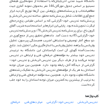
دانشگاه شهید مدنی آذربایجآن‌که با استفاده از نمونه‌گیری طبقه‌ای
نسبتیو بر اساس جدول مورگان،144 نفر به‌عنوان نمونه آماری جهت
مطالعهانتخاب و پرسشنامه‌های پژوهش بین آن‌ها توزیع گردید.ابزار
جمع‌آوری اطلاعات شامل پرسش‌نامه محقق ساخته تدریس اثربخش و
پرسش‌نامه تدریس خود-گزارشی که بر اساس مقیاس پنج‌درجه‌ای
لیکرت تدوین‌شده بود. پایایی این ابزارهابر اساسمحاسبه ضریب آلفای
کرون باخ، برای پرسش‌نامه تدریس اثربخش 76% و پرسش‌نامه تدریس
خود-گزارشی 85%به دست آمد. داده‌های تحقیق پس از جمع‌آوری در
دو سطح آمار توصیفی و استنباطی (ضریب همبستگی پیرسون، تحلیل
واریانس یک‌راهه، تحلیل واریانس با اندازه‌گیری مکرر) تحلیل شد. نتایج
به‌دست‌آمده گویای آن است کهاستادان این دانشگاه به ترتیبدر
تدریس خود بیشتر به مؤلفه‌های حرفه‌ای، فنی و ارتباطی در تدریس
توجه می‌کنند و از طرف دیگر بین تدریس اثربخش و تدریس خود-
گزارشی از دیدگاه آنان رابطه وجود دارد. همچنین بین میزان توجه
استادان به هر یک از مؤلفه‌های تدریس اثربخش به تفکیک رشته‌های
دانشگاه تفاوت وجود دارد. همچنین سه مؤلفه حرفه‌ای، فنی و ارتباطی
به ترتیب از بیشترین به کمترین، میزان توجه استادان را به خود جلب
کرده است.
کلیدواژه‌ها
تدریس اثربخش
تدریس خود-گزارشی
مهارت‌های فنی
حرفه‌ای