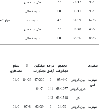
96/1
27/12
37
فنی مهندسی
95/1
50/11
60
علوم انسانی
62/5
31/59
47
علوم پایه
مهارت ح
43/2
02/48
37
فنی مهندسی
88/5
68/36
60
علوم انسانی
متغیرها
مجموع
درجه
میانگین
F
سطح
مجذورات
آزادی
مجذورات
معناداری
مهارت
بین گروهی
95/440
2
47/220
84/29
01/0
فنی
درون‌گروهی
68/1077
141
64/7
کل
63/1518
143
مهارت
بین گروهی
24/79
2
62/39
97/8
01/0