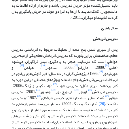
باید تسهیل‌کننده مؤثر جریان تدریس باشد و فارغ از ارائه اطلاعات به
دانشجویان، کمک نمایند تا آن‌ها به افرادی مولد در جریان یادگیری بدل
گردند (تابیندا و دیگران،2011).
مبانی نظری
تدریس اثربخش
پس از سپری شدن پنج دهه از تحقیقات مربوط به اثربخشی تدریس
معلم، متخصصان بر این باورند که تدریس اثربخش معلم یکی از مهم‌ترین
عواملی است که درنهایت منجر به یادگیری بهتر فراگیران می‌شود
[17]
[16]
[15]
[14]
(هاتی
،2009، مارزانو
،2003، سامونز
، هیلمن
و
[18]
مورتایمور
،1995). پژوهش گران در ده سال اخیر کاوش‌های زیادی در
ارتباط با تدریس اثربخش انجام داده‌اند و واژه‌های مختلفی در این مورد به
[19]
کار برده‌اند. برای مثال: تدریس خوب
(وات کینز و ژانگ،2006)،
[23]
[22]
[21]
[20]
تدریس اثربخش
(ویچر
، ان ویج بوز
ومینور
،2001)، تدریس
[25]
[24]
موفق
(هیئت ملی استانداردهای تدریس حرفه‌ای
،1987) و تدریس
باکیفیت
[26]
(دارلینگ و یانگ،2002). به نظر می‌رسد تمام واژه‌های به
کار برده شده به توصیف مشابه یک خصیصه موردنظر از بهترین نوع
تدریس بکار برده شده‌اند. تدریس اثربخش و مؤثر یکی از شاخص‌های
آموزش‌وپرورش پویا می‌باشد. اساتید برای ایجاد یک تدریس اثربخش از
راه و روش‌های خاصی استفاده کرده و با توجه به موضوعات درسی از