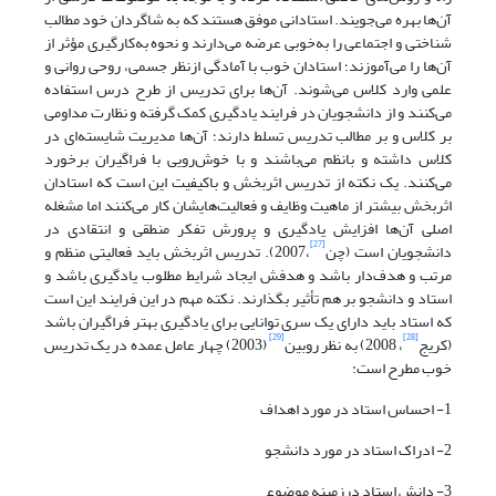
آن‌ها بهره می‌جویند. استادانی موفق هستند که به شاگردان خود مطالب
شناختی و اجتماعی را به‌خوبی عرضه می‌دارند و نحوه به‌کارگیری مؤثر از
آن‌ها را می‌آموزند؛ استادان خوب با آمادگی ازنظر جسمی، روحی روانی و
علمی وارد کلاس می‌شوند. آن‌ها برای تدریس از طرح درس استفاده
می‌کنند و از دانشجویان در فرایند یادگیری کمک گرفته و نظارت مداومی
بر کلاس و بر مطالب تدریس تسلط دارند؛ آن‌ها مدیریت شایسته‌ای در
کلاس داشته و بانظم می‌باشند و با خوش‌رویی با فراگیران برخورد
می‌کنند. یک نکته از تدریس اثربخش و باکیفیت این است که استادان
اثربخش بیشتر از ماهیت وظایف و فعالیت‌هایشان کار می‌کنند اما مشغله
اصلی آن‌ها افزایش یادگیری و پرورش تفکر منطقی و انتقادی در
[27]
دانشجویان است (چن
،2007). تدریس اثربخش باید فعالیتی منظم و
مرتب و هدف‌دار باشد و هدفش ایجاد شرایط مطلوب یادگیری باشد و
استاد و دانشجو بر هم تأثیر بگذارند. نکته مهم در این فرایند این است
که استاد باید دارای یک سری توانایی برای یادگیری بهتر فراگیران باشد
[29]
[28]
(کریج
، 2008) به نظر روبین
(2003) چهار عامل عمده در یک تدریس
خوب مطرح است:
1- احساس استاد در مورد اهداف
2- ادراک استاد در مورد دانشجو
3- دانش استاد درزمینه موضوع