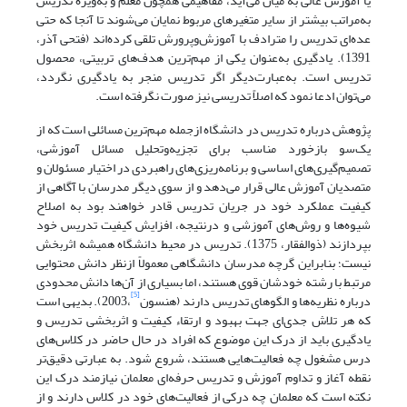
یا آموزش عالی به میان می‌آید، مفاهیمی همچون معلم و به‌ویژه تدریس
به‌مراتب بیشتر از سایر متغیرهای مربوط نمایان می‌شوند تا آنجا که حتی
عده‌ای تدریس را مترادف با آموزش‌وپرورش تلقی کرده‌اند (فتحی آذر،
1391). یادگیری به‌عنوان یکی از مهم‌ترین هدف‌های تربیتی، محصول
تدریس است. به‌عبارت‌دیگر اگر تدریس منجر به یادگیری نگردد،
می‌توان ادعا نمود که اصلاً تدریسی نیز صورت نگرفته است.
پژوهش درباره تدریس در دانشگاه ازجمله مهم‌ترین مسائلی است که از
یک‌سو بازخورد مناسب برای تجزیه‌وتحلیل مسائل آموزشی،
تصمیم‌گیری‌های اساسی و برنامه‌ریزی‌های راهبردی در اختیار مسئولان و
متصدیان آموزش عالی قرار می‌دهد و از سوی دیگر مدرسان با آگاهی از
کیفیت عملکرد خود در جریان تدریس قادر خواهند بود به اصلاح
شیوه‌ها و روش‌های آموزشی و درنتیجه، افزایش کیفیت تدریس خود
بپردازند (ذوالفقار، 1375). تدریس در محیط دانشگاه همیشه اثربخش
نیست؛ بنابراین گرچه مدرسان دانشگاهی معمولاً ازنظر دانش محتوایی
مرتبط با رشته خودشان قوی هستند، اما بسیاری از آن‌ها دانش محدودی
[5]
درباره نظریه‌ها و الگوهای تدریس دارند (هنسون
،2003). بدیهی است
که هر تلاش جدی‌ای جهت بهبود و ارتقاء کیفیت و اثربخشی تدریس و
یادگیری باید از درک این موضوع که افراد در حال حاضر در کلاس‌های
درس مشغول چه فعالیت‌هایی هستند، شروع شود. به عبارتی دقیق‌تر
نقطه آغاز و تداوم آموزش و تدریس حرفه‌ای معلمان نیازمند درک این
نکته است که معلمان چه درکی از فعالیت‌های خود در کلاس دارند و از