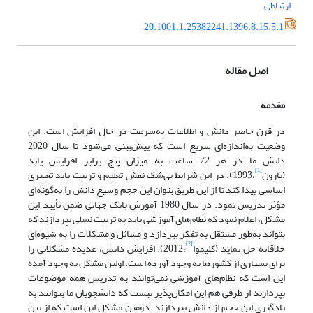
ارتباطی
20.1001.1.25382241.1396.8.15.5.1
اصل مقاله
مقدمه
در قرن حاضر دانش و اطلاعات به‌سرعت در حال افزایش است. این
وضعیت به‌اندازه‌ای سریع است که پیش‌بینی می‌شود تا سال 2020
دانش ما در هر 72 ساعت به میزان پنج برابر افزایش یابد
[1]
(بارون
،1993). در این شرایط بی‌شک نقش تعلیم و تربیت باید تغییری
اساسی پیدا کند تا از این طریق بتوان این حجم وسیع دانش را به‌گونه‌ای
مؤثر تدریس نمود. در سال 1980 آموزش بانک جهانی ضمن تأیید این
مشکل، اعلام نمود که نظام‌های آموزشی باید به تربیت نسلی بپردازند که
بتواند به‌طور مستقل به تفکر بپردازد و مسائل و مشکلات را به شیوه‌ای
[2]
خلاقانه حل نماید (کلیموا
،2012). افزایش دانش، عدیده مشکلاتی را
برای بسیاری از کشورها به وجود آورده است. اولین مشکل به وجود آمده
این است که نظام‌های آموزشی نمی‌توانند به تدریس همه موضوعات
بپردازند از طرفی هم این امکان‌پذیر نیست که دانشجویان ما بتوانند به
یادگیری این حجم از دانش بپردازند. دومین مشکل این است که از بین