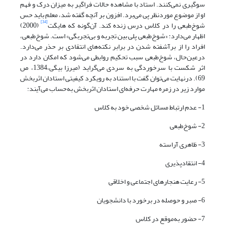
سوگیری نمی‌کنند. استاد با مشاهده حالات فراگیر به میزان درک و فهم
او از موضوع موردنظر پی می‌برد. افزون بر آنچه گفته شد، معلم باید حس
[34]
شوخ‌طبعی را در کلاس درس زنده کند. آن‌گونه که هایگت
(2000)
اظهار می‌دارد: «شوخ‌طبعی پلی بین تجربه و بی‌تجربگی» است. شوخ‌طبعی،
افراد را از برآشفته شدن در برابر نکته‌های انتقادی بر حذر می‌دارد.
درعین‌حال، شوخ‌طبعی سبب تحکیم روابطی می‌شود که امکان دارد در
اثر شکست با سرخوردگی به سردی می‌گراید (میرزا بیگی،1384، ص
69). درنهایت می‌توان گفت با استناد به رویکرد کیفیتی استادان اثربخش
موارد زیر در زمره مهارت حرفه‌ای استادان اثربخش به‌حساب می‌آیند:
1- عدم ارتباط مسائل شخصی خود به کلاس
2- شوخ‌طبعی
3- ظاهری آراسته
4- انتقادپذیری
5- رعایت هنجارهای اجتماعی و اخلاقی
6- صبر و حوصله در برخورد با دانشجویان
7- حضور به‌موقع در کلاس