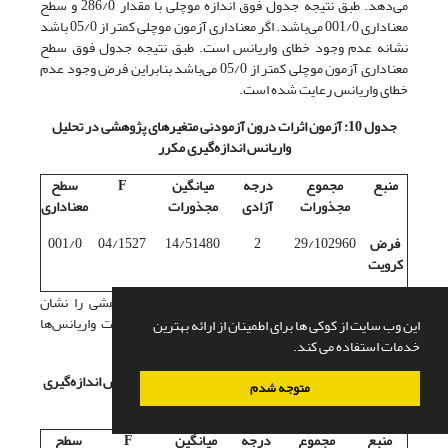
می‌دهد. طبق نتیجه جدول فوق اندازه موچلی با مقدار 286/0 و سطح
معناداری 001/0 می‌باشد. اگر معناداری آزمون موچلی کمتر از 05/0 باشد
نشانه عدم وجود خطای واریانس است. طبق نتیجه جدول فوق سطح
معناداری آزمون موچلی کمتر از 05/0 می‌باشد بنابراین فرض وجود عدم
خطای واریانس رعایت شده است.
جدول 10: آزمون اثرات درون آزمودنی متغیرهای پژوهشی در تحلیل
واریانس اندازه‌گیری مکرر
منبع
مجموع
درجه
میانگین
F
سطح
مجذورات
آزادی
مجذورات
معناداری
فرض
29/102960
2
14/51480
04/1527
001/0
کرویت
جدول 10 آزمون اثرات درون آزمودنی متغیرهای پژوهشی را نشان
می‌دهد. طبق نتیجه جدول فوق، مقدار F با فرض کرویت واریانس‌ها
این وب سایت از کوکی ها برای اطمینان از ارائه بهترین
برابر است با 04/1527 و معناداری 001/0 می‌باشد.
خدمات استفاده می کند.
جدول 11: آزمون مقایسه درون آزمودنی در تحلیل واریانس اندازه‌گیری
متوجه شدم
مکرر
منبع
مجموع
درجه
میانگین
F
سطح