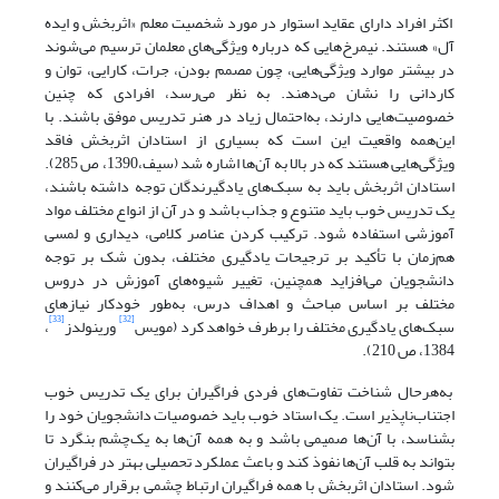
اکثر افراد دارای عقاید استوار در مورد شخصیت معلم «اثربخش و ایده
آل» هستند. نیمرخ‌هایی که درباره ویژگی‌های معلمان ترسیم می‌شوند
در بیشتر موارد ویژگی‌هایی، چون مصمم بودن، جرات، کارایی، توان و
کاردانی را نشان می‌دهند. به نظر می‌رسد، افرادی که چنین
خصوصیت‌هایی دارند، به‌احتمال زیاد در هنر تدریس موفق باشند. با
این‌همه واقعیت این است که بسیاری از استادان اثربخش فاقد
ویژگی‌هایی هستند که در بالا به آن‌ها اشاره شد (سیف،1390، ص 285).
استادان اثربخش باید به سبک‌های یادگیرندگان توجه داشته باشند،
یک تدریس خوب باید متنوع و جذاب باشد و در آن از انواع مختلف مواد
آموزشی استفاده شود. ترکیب کردن عناصر کلامی، دیداری و لمسی
هم‌زمان با تأکید بر ترجیحات یادگیری مختلف، بدون شک بر توجه
دانشجویان می‌افزاید همچنین، تغییر شیوه‌های آموزش در دروس
مختلف بر اساس مباحث و اهداف درس، به‌طور خودکار نیازهای
[33]
[32]
سبک‌های یادگیری مختلف را برطرف خواهد کرد (مویس
ورینولدز
،
1384، ص 210).
به‌هرحال شناخت تفاوت‌های فردی فراگیران برای یک تدریس خوب
اجتناب‌ناپذیر است. یک استاد خوب باید خصوصیات دانشجویان خود را
بشناسد، با آن‌ها صمیمی باشد و به همه آن‌ها به یک‌چشم بنگرد تا
بتواند به قلب آن‌ها نفوذ کند و باعث عملکرد تحصیلی بهتر در فراگیران
شود. استادان اثربخش با همه فراگیران ارتباط چشمی برقرار می‌کنند و