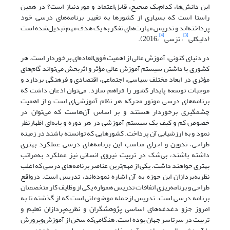
این دانش‌ها، کدام‌یک صحیح، قابل‌اعتماد و موردنیاز است؟ در همین
راستا است که بسیاری از کشورها به تغییر برنامه‌های درسی خود
پرداخته‌اند و تدریس مهارت‌های تفکر به یک هدف مهم تبدیل‌شده است
[4]
[3]
(دلیکلی
، تزسی
،2016).
در دنیای کنونی، آموزش عالی از اهمیت فوق‌العاده‌ای برخوردار است. هر
کشوری با داشتن سیستم آموزش عالی مؤثر و اثربخش می‌تواند گام‌های
مؤثری در ابعاد مختلف سیاسی، اجتماعی، اقتصادی و فرهنگی بردارد و
موجبات توسعه پایدار کشور را فراهم سازد. می‌توان اذعان داشت که
برنامه‌های درسی موتور محرکه هر نظام آموزشی‌ای است و از اهمیت
چشمگیری برخوردار هستند و بر اساس آن‌هاست که می‌توان در
خصوص کم و کیف یک سیستم آموزشی در هر دوره و پایه‌ای اظهارنظر
نمود و به ارزشیابی آن پرداخت. کشورهایی که توانسته باشند در زمینه
طراحی، تدوین و اجرای مناسب این برنامه‌های درسی عملکرد بهتری
داشته باشند، بی‌شک در تربیت نیروی انسانی نیز عملکرد به‌مراتب
بهتری خواهند داشت. یکی از مهم‌ترین عناصر برنامه‌های درسی که اغلب
نظریه‌پردازان این حوزه به آن اشاره نموده‌اند، تدریس است. درواقع
طراحی و برنامه‌ریزی اتفاقات تدریس همواره یکی از وظایف کار متخصصان
برنامه درسی است. تدریس ازجمله موضوعاتی است که از گذشته تا به
امروز جزو دغدغه‌های اساسی پژوهشگران و نظریه‌پردازان تعلیم و
تربیت در سرتاسر جهان بوده است. هنگامی‌که سخن از آموزش‌وپرورش