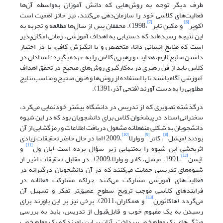
طرف دیگر توجه به روش‌هایی که دانش آموزان به‌واسطه آن‌ها
فعالیت‌های کلاسی خود را سازمان‌دهی می‌کنند، نیز حائز اهمیت است
[7]
[6]
(کوپر
و مکین تایر
،1998). محققان پس از سال‌ها مطالعه و تجربه به
این نتیجه رسیده‌اند که دستیابی به اهداف آموزشی، زمانی امکان‌پذیر
است که منابع انسانی دانا، متخصص و با انگیزش کافی، با در اختیار
داشتن منابع لازم، هدایت و رهبری کلاس را به عهده بگیرد؛ استادان در
کلاس باید از فن رهبری در به‌کارگیری روش‌های صحیح در تحقق اهداف
آموزشی آگاه باشند تا با استفاده از روش‌ها و فنون صحیح و مناسب نتایج
مطلوبی را به دست آورند (فتحی آذر،1391).
درگذشته تصویری که از تدریس در دانشگاه بیشتر خودنمایی می‌کرد،
سخنرانی استاد در پیشخوان کلاس برای دانشجویان بود که در این شیوه
دانشجویان به شکلی منفعلانه مشغول دریافت اطلاعات و رمزگشایی از آن
[10]
[9]
[8]
بودند (میشل
، کاتر
و وارلا
،2009) اما در حال حاضر تحقیقات زیادی
[11]
اثربخشی این شیوه را به‌تنهایی زیر سؤال برده است (بان ول
و
[12]
آیسن
،1991، میشل، کاتر و وارلا،2009). در مقابل تحقیقات اخیر از
شیوه‌های تدریسی حمایت می‌کنند که در آن دانشجویان درگیرانه در
فعالیت‌های آموزشی مشارکت می‌کنند چراکه مشارکت فعالانه در
فرایندهای کلاسی موجب ترویج سطوح عمیق‌تر تفکر و تسهیل آن
[13]
می‌گردد (هاکاثورن
و همکاران،2011). برخی نیز بر این باورند برای
رسیدن به یک مفهوم خوب و قابل‌قبول از تدریس، باید به بررسی
ویژگی‌های یک معلم خوب پرداخت. آنان بر این باورند که یک معلم خوب