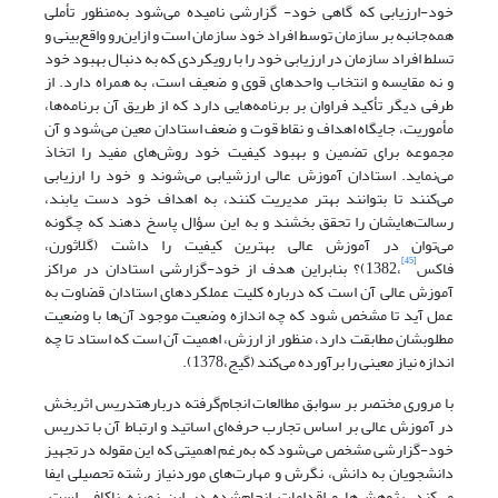
خود-ارزیابی که گاهی خود- گزارشی نامیده می‌شود به‌منظور تأملی
همه‌جانبه بر سازمان توسط افراد خود سازمان است و ازاین‌رو واقع‌بینی و
تسلط افراد سازمان در ارزیابی خود را با رویکردی که به دنبال بهبود خود
و نه مقایسه و انتخاب واحدهای قوی و ضعیف است، به همراه دارد. از
طرفی دیگر تأکید فراوان بر برنامه‌هایی دارد که از طریق آن برنامه‌ها،
مأموریت، جایگاه اهداف و نقاط قوت و ضعف استادان معین می‌شود و آن
مجموعه برای تضمین و بهبود کیفیت خود روش‌های مفید را اتخاذ
می‌نماید. استادان آموزش عالی ارزشیابی می‌شوند و خود را ارزیابی
می‌کنند تا بتوانند بهتر مدیریت کنند، به اهداف خود دست یابند،
رسالت‌هایشان را تحقق بخشند و به این سؤال پاسخ دهند که چگونه
می‌توان در آموزش عالی بهترین کیفیت را داشت (گلاثورن،
[45]
فاکس
،1382)؟ بنابراین هدف از خود-گزارشی استادان در مراکز
آموزش عالی آن است که درباره کلیت عملکردهای استادان قضاوت به
عمل آید تا مشخص شود که چه اندازه وضعیت موجود آن‌ها با وضعیت
مطلوبشان مطابقت دارد، منظور از ارزش، اهمیت آن است که استاد تا چه
اندازه نیاز معینی را برآورده می‌کند (گیج،1378).
با مروری مختصر بر سوابق مطالعات انجام‌گرفته دربارهتدریس اثربخش
در آموزش عالی بر اساس تجارب حرفه‌ای اساتید و ارتباط آن با تدریس
خود-گزارشی مشخص می‌شود که به‌رغم اهمیتی که این مقوله در تجهیز
دانشجویان به دانش، نگرش و مهارت‌های موردنیاز رشته تحصیلی ایفا
می‌کند، پژوهش‌ها و اقدامات انجام‌شده در این زمینه ناکافی است.