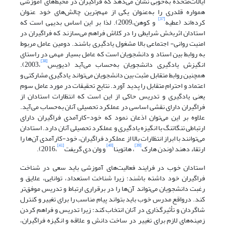
ایالات‌متحده به‌خوبی نشان می‌دهد که فراگیران در محیط‌های آموزشی
همواره قلدری را به‌عنوان یکی از مهم‌ترین چالش‌های خود عنوان
[37]
کرده‌اند (عطیه
و کوهن،2009). لذا بر این اساس بدیهی است که
استادان اثربخش شرایطی را در کلاش فراهم می‌سازند که فراگیران در
امنیت روانی- اجتماعی بالا مشغول یادگیری باشند. دومین عامل مربوط
به روابط بین استاد و دانشجویان است که عامل بسیار مهمی در راستای
[38]
انگیزش یادگیری دانشجویان به‌حساب می‌آید (دیویس
،2003).
همچنین روابط متقابل مثبت بین دانشجویان می‌تواند یادگیری مشارکتی و
اعتماد و احترام متقابل را پدید آورد. نتایج تحقیقات در مورد عامل سوم
یعنی یادگیری و تدریس حاکی از این است که انتظارات استادان از
فراگیران دارای نقشی اساسی در عملکرد تحصیلی آنان به‌حساب می‌آید.
علاوه بر این می‌توان اذعان نمود که خود-کارآمدی فراگیران دارای
ارتباطی تنگاتنگ با انگیزه یادگیری و عملکرد تحصیلی آنان دارد. استادان
می‌توانند با ابراز انتظارات بالا از عملکرد فراگیران، خود-کارآمدی آن‌ها را
[41]
[40]
[39]
ارتقاء دهند (وندن هارک
، هاتوینا
و وان دی گریفت
،2016).
استادان خوب در فرایند فعالیت‌های آموزشی باید سعی در شناخت
فراگیران خود داشته باشند؛ زیرا شناخت استعداد، توانایی، علایق و
رغبت دانشجویان می‌تواند آن‌ها را در برقراری ارتباط و تدریس موفق‌تر
کند. درواقع مدرس خوب باید بتواند پیام مناسب را برای تغییر و کنترل
شاگردان و تأثیرگذاری در آنان انتخاب کند؛ زیرا تدریس و فراهم کردن
زمینه‌های لازم برای تغییر در ساخت دانش و علاقه و انگیزه فراگیران،