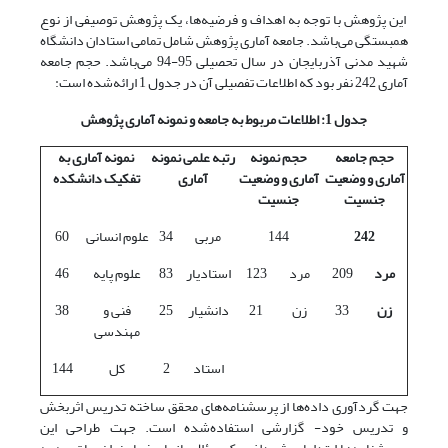
این پژوهش با توجه به اهداف و فرضیه‌ها، یک پژوهش توصیفی از نوع
همبستگی می‌باشد. جامعه آماری پژوهش شامل تمامی استادان دانشگاه
شهید مدنی آذربایجان در سال تحصیلی 95-94 می‌باشد. حجم جامعه
آماری 242 نفر بود که اطلاعات تفصیلی آن در جدول 1 ارائه‌شده است:
جدول 1: اطلاعات مربوط به جامعه و نمونه آماری پژوهش
حجم جامعه
حجم نمونه
رتبه علمی نمونه
نمونه آماری به
آماری و وضعیت
آماری و وضعیت
آماری
تفکیک دانشکده
جنسیت
جنسیت
242
144
مربی
34
علوم انسانی
60
مرد
209
مرد
123
استادیار
83
علوم پایه
46
زن
33
زن
21
دانشیار
25
فنی و
38
مهندسی
استاد
2
کل
144
جهت گردآوری داده‌ها از پرسشنامه‌های محقق ساخته تدریس اثربخش
و تدریس خود- گزارشی استفاده‌شده است. جهت طراحی این