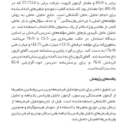
برابر با 83/0 و مقدار آزمون کرویت بارتلت برابر با 57/7114 که در
(001/0 ≥p) معنادار بود که نشانه کفایت نمونه و متغیرهای انتخاب‌شده
برای انجام تحلیل عامل اکتشافی است. نتایج تحلیل عاملی به روش
[47]
مؤلفه‌های اصلی با چرخش واریماکس
و حذف سؤال‌های با بار عاملی
کمتر، از مقادیر ویژه بالاتر از یک، به‌عنوان ملاک انتخاب استفاده شد. در
تحلیل عامل تأییدی بارهای عاملی مؤلفه‌های تدریس اثربخش بر اساس
دیدگاه استادان در حالت معنی‌داری بین 13/5 تا 76/9 می‌باشد.
به‌طوری‌که برای مؤلفه حرفه‌ای (13/5)، مهارت فنی (42/7) و مهارت فنی
(76/9) به دست آمد. برای برآورد پایایی پرسشنامه ضریب آلفای کرون
باخ محاسبه شد. آلفای کرون باخ به‌دست‌آمده برای پرسش‌نامه تدریس
اثربخش 76/0 و برای پرسش‌نامه تدریس خود-گزارشی 85/0
به‌دست‌آمده است.
یافته‌های پژوهش
در تحقیق حاضر برای تجزیه‌وتحلیل فرضیه‌ها و بررسی روابط بین متغیرها
از آزمون همبستگی پیرسون، آزمون تحلیل واریانس یک‌راهه و تحلیل
عاملی اکتشافی استفاده‌شده است. قبل از تجزیه‌وتحلیل فرضیه‌ها از
نرمال بودن توزیع متغیرها با استفاده از نمودار هیستوگرام و همچنین
پیش‌فرض‌های تحلیل واریانس یک‌راهه یعنی نرمال بودن و فرض برابری
واریانس‌ها اطمینان حاصل شد.