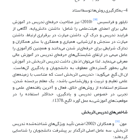
4- به‌کارگیری روش‌ها توسط استاد
[30]
تایلور و فرانسیس
(2010) نیز صلاحیت حرفه‌ای تدریس در آموزش
عالی برای اعضای هیئت‌علمی را شامل: داشتن دانش‌پایه، آگاهی از
فرایند تدریس و درک آن، داشتن مهارت در برقراری ارتباط، داشتن
مهارت در سنجش و ارزشیابی، همیاری و همفکری با سایر همکاران و
تدارک شرایطی برای حرفه‌ای‌تر شدن می‌دانند و همچنین کارآموزی را
عامل مهمی در ارتقای شایستگی‌های حرفه‌ای تدریس در آموزش عالی
معرفی می‌نماید. لذا می‌توان اذعان داشت تدریس اثربخش در آموزش
عالی به‌طور گسترده‌ای معطوف به دانشجویان و یادگیری آن‌هاست.
ان.ال.گیچ می‌گوید: «تدریسی اثربخش است که متناسب با زمینه‌های
علمی تعلیم و تربیت و روان‌شناسی باشد». یک معلم برجسته شدن،
مستلزم استفاده از روش‌های خلاق، فعال و آخرین یافته‌های علمی و
تجربی در خصوص تدریس و یادگیری، حداکثر استفاده را در
موقعیت‌های آموزشی به عمل آورد (گیج،1378).
شاخص‌های تدریس اثربخش
[31]
مون
و همکاران (2002) ضمن تأیید ویژگی‌های شناخته‌شده تدریس
اثربخش، سه عامل اصلی اثرگذار بر پیشرفت دانشجویان را شناسایی
کرده‌اند: