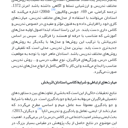
مختلف تدریس و ارزشیابی تسلط و آگاهی داشته باشد (مرتز،1372،
[35]
ترجمه کرامتی، ص 69). جویس وکالهون
(2004) اشاره می‌کنند که
استادان می‌توانند با استفاده از مدل‌های مختلف تدریس، مهارت‌های
کاری خود را افزایش داده و به فنون مؤثر و مفیدی در خصوص تدریس و
کلاس داری دست یابند. در این راستا استاد ابتدا اصول اولیه مدل‌های
آموزشی که متناسب با حرفه او هستند را فراگیرد. سپس بر اساس
تجربیاتش یا ترکیب این روش‌ها و مدل‌ها با یکدیگر به روش‌های
جدیدتری دست یابد. بهترین مدل تدریس، مدلی است که تلفیقی از
روش‌های مختلف تدریس باشد. استادان ماهر خود با توجه به موقعیت
کلاس درس، ویژگی‌های فراگیران، نوع مطلب درسی و... روش تدریس
مناسب را ابداع می‌کنند و این کار با آگاهی کامل از انواع مدل‌های تدریس
صورت می‌گیرد.
مهارت‌های ارتباطی و شرایط کلاسی استادان اثربخش
نتایج تحقیقات حاکی از این است که بخشی از تفاوت‌های بین دستاوردهای
تحصیلی فراگیران مربوط به شرایط و جو یادگیری است. در رابطه با شرایط
و جو یادگیری معمولاً سه عامل مهم و اساسی مطرح می‌گردد که
[36]
عبارت‌اند از: ایمنی، تعامل و یادگیری و تدریس (تاپا
و دیگران،2013).
بحث ایمنی بیشتر امنیت اجتماعی در کلاس درس را در برمی‌گیرد. اهمیت
این موضوع در نتایج حاصل از یک پژوهش در مقیاس بسیار بزرگ در