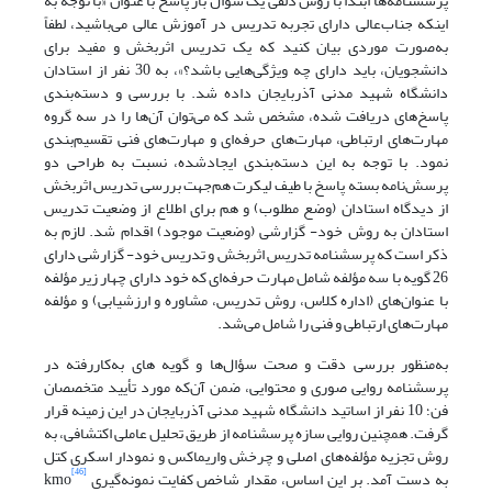
پرسشنامه‌ها ابتدا با روش دلفی یک سؤال باز پاسخ با عنوان «با توجه به
اینکه جناب‌عالی دارای تجربه تدریس در آموزش عالی می‌باشید، لطفاً
به‌صورت موردی بیان کنید که یک تدریس اثربخش و مفید برای
دانشجویان، باید دارای چه ویژگی‌هایی باشد؟»، به 30 نفر از استادان
دانشگاه شهید مدنی آذربایجان داده شد. با بررسی و دسته‌بندی
پاسخ‌های دریافت شده، مشخص شد که می‌توان آن‌ها را در سه گروه
مهارت‌های ارتباطی، مهارت‌های حرفه‌ای و مهارت‌های فنی تقسیم‌بندی
نمود. با توجه به این دسته‌بندی ایجادشده، نسبت به طراحی دو
پرسش‌نامه بسته پاسخ با طیف لیکرت هم‌جهت بررسی تدریس اثربخش
از دیدگاه استادان (وضع مطلوب) و هم برای اطلاع از وضعیت تدریس
استادان به روش خود- گزارشی (وضعیت موجود) اقدام شد. لازم به
ذکر است که پرسشنامه تدریس اثربخش و تدریس خود- گزارشی دارای
26 گویه با سه مؤلفه شامل مهارت حرفه‌ای که خود دارای چهار زیر مؤلفه
با عنوان‌های (اداره کلاس، روش تدریس، مشاوره و ارزشیابی) و مؤلفه
مهارت‌های ارتباطی و فنی را شامل می‌شد.
به‌منظور بررسی دقت و صحت سؤال‌ها و گویه های به‌کاررفته در
پرسشنامه روایی صوری و محتوایی، ضمن آن‌که مورد تأیید متخصصان
فن؛ 10 نفر از اساتید دانشگاه شهید مدنی آذربایجان در این زمینه قرار
گرفت. همچنین روایی سازه پرسشنامه از طریق تحلیل عاملی اکتشافی، به
روش تجزیه مؤلفه‌های اصلی و چرخش واریماکس و نمودار اسکری کتل
[46]
به دست آمد. بر این اساس، مقدار شاخص کفایت نمونه‌گیری kmo