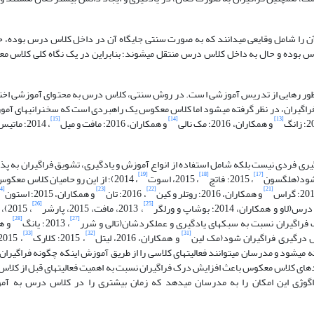
ی­دهند و آن را شامل وقایعی می­دانند که به صورت سنتی جایگاه آن در داخل کلاس درس بوده، ح
رس بوده و حال به داخل کلاس درس منتقل می
شوند؛ بنابراین در یک نگاه کلی کلاس م
فراگیران، در نظر گرفته می­شود اما کلاس معکوس یک راهبردی است که سخنرانی­های آموز
[15]
[14]
[13]
و همکاران، 2016؛ مک نالی
و همکاران، 2016؛ مافت و میل
، 2014؛ ماتیس
 فردی نیست بلکه شامل استفاده از انواع آموزش و یادگیری، تشویق فراگیران به پ
[19]
[18]
[17]
ی­شود(هلگسون
، 2015؛ فاتچ
، 2015، اسوت
، 2014)؛ از این رو حامیان کلاس معک
[24]
[23]
[22]
[21]
و همکاران، 2016؛ روتلر و کین
، 2016؛ تان
و همکاران، 2015؛ استون
[26]
[25]
، 2013، مافت، 2015، پارشر
، 5
[28]
[27]
، 2013؛ یانگ
[33]
[32]
[31]
و همکاران، 2016، لیتل
، 2015؛ کلارک
، 2015، گیل بوی
ر گذاشته می­شود و مدرسان می­توانند فعالیت­های کلاسی را از طریق آموزش اینکه چگونه فراگیر
هبردهای کلاس معکوس باعث افزایش درک فراگیران نسبت به اهمیت فعالیت­های قبل از کلا
ین پداگوژی این امکان را به مدرسان می­دهد که زمان بیشتری را در کلاس درس به آ