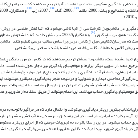
ای یاددهی-یادگیری معکوس، مثبت بوده است. آنها ترجیح می­دهند که سخنرانی­های کلا
[39]
[38]
[37]
ند(لیج و پلات، 2000؛ بلاند
، 2006؛ گناد
، 2007؛ زپ
و همکاران، 2009؛ دی و فالی
2).
 از مشکلات یادگیری در دانشجویان کارشناسی از آنجا ناشی می­شود که آنها نقش منفعلی در رو
[44]
می­کنند؛ همچنین ساپیگتون
و همکاران(2002) نیز نشان دادند که دانشجویان به ط
 است که مدرسان تکالیفی قبل از کلاس درس بر اساس مطالب درسی تنظیم کنند، دانشجوی
شتر زمان کلاس به تعاملات کلاسی اختصاص داشته باشد تا سخنرانی یک شخص.
چار تحول شده است، دانشجویان بیشتر ترجیح می­دهند که در کلاس درس و یادگیری نق
جیح دهد، از سویی دیگر ابزارها و موقعیت­های یادگیری نیز دچار تحول شده است، دا
ایر ابزارهای مرتبط، فرآیند یادگیری را دنبال کنند و جدای از این موارد پژوهش­ها نشان د
ن درگیر کرده(حس دیداری و شنوایی) و در نتیجه منجر به یادگیری عمیق­تری می­شوند؛ ای
حواس تاکید می­شود(بیشتر شنوایی)؛ بنابراین در زمان حال متناسب با این تحولات صورت
وقعیت­های یادگیری جذاب می­باشد، این اقدام می­تواند از طریق استفاده از فناوری­های ص
رای انتخاب بهترین رویکرد یادگیری می­کوشد و احتمال دارد که هر فراگیر با توجه به د
ی آن بپردازد؛ بنابراین نیاز است در این زمینه جهت رسیدن به اثربخشی بیشتر در بازد
گیری جذاب می­شود؛ در این راستا باتوجه به تجربیات موفقی که از اجرای رویکرد معک
در یادگیری ضرورت پیدا می­کند؛ لذا این تحقیق با هدف بررسی فرآیند یادگیری دانش