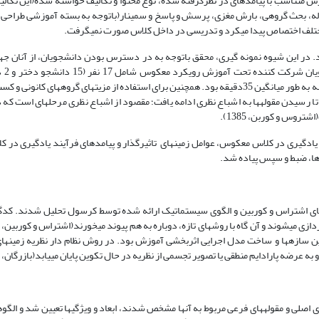
س متناسب با پیامدهای در نظرگرفته شده، نوع محتوا و تکالیف خواسته شده(این تکالی
اله، بحث گروهی، بارش مغزی، پرسش و پاسخ و سمینار(باتوجه به بسته آموزشی طراحی
ختلف اختصاص پیدا می­کرد و تدریسی در داخل کلاس صورت نمی­گرفت.
 در این شیوه نمونه گیری، محقق باتوجه به در دسترس بودن دانشجویان، از آنان ج
تحقیق دعوت 
تا رسیدن مقوله­ها به اشباع نظری ادامه یافت؛ مقصود از اشباع نظری مرحله­ای است که 
تروس و کوربن، 1385).
 یادگیری در کلاس معکوس، عوامل زمینه­ای تاثیرگذار و پیامدهای فرآیند یادگیری در 
 ها، ضبط و سپس پیاده شد.
ینه­ای اشتراس و کوربین و الگوی سیستماتیک ارائه شده توسط کرسول تحلیل شدند. ک
این سازه­ها و ساخت مدل اجرایی اثربخشی آموزش بود. در روش نظام دار نظریه زمینه­ا
رضه پارادایم منطقی یا تصویر تجسمی از نظریه در حال تکوین پایان می­یابد(بازرگان، 1389).
 اصلی و مقوله­های فرعی مربوط به آن­ها مشخص شدند، ابعاد و ویژگی­ها تعیین شد و الگ