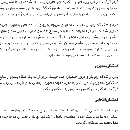
تجزیه و تحلیل دقیق داده­ها، مفاهیم از طریق کدگذاری، به طور مستقیم از رونوش
شدند. رونوشت مصاحبه­ها برای یافتن مقوله­های اصلی، مقوله­ها، ویژگی­ها و ابعاد 
در انجام کدگذاری باز، نخست داده­های مربوط به رونوشت مصاحبه­ها مورد تجزیه
گذاری شدند. در مرحله بعد، داده­ها در سطح جمله و عبارت تحلیل شد و مقوله­
بیشتر بررسی شد و تحلیل داده­ها با دقت بیشتر، بیش از ده بار، جهت رسیدن به اش
تجزیه و تحلیل به صورت قطعی تعیین نشد و این مقوله­ها در سراسر تجزیه و تحلی
بررسی چندباره رونوشت مصاحبه­ها حاصل شد، ب) خرده مقولات و ویژگی­ها تکرا
جدیدی پیدا می­شد با طبقه بندی موجود منطبق بود
کدگذاری
محوری
پس از کدگذاری باز و مرور چندباره مصاحبه­ها، برای ارائه یک طبقه بندی از نتای
کدگذاری محوری شامل: شرایط علی، مقوله محوری، راهبردهای اثربخشی، زمینه، عو
فرآیند یادگیری در کلاس معکوس را منعکس می­کند.
کدگذاری
انتخابی
در فرایند کدگذاری انتخابی و تلفیق، متن مصاحبه­های پیاده شده دوباره بررسی شد
اساس روابط به دست آمده، مفاهیم حاصل از کدگذاری باز و محوری در مرحله ک
مدل مفهومی منعکس گردید.