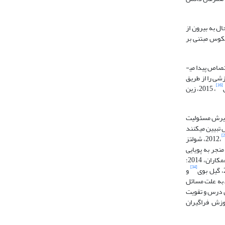
ال به بیرون از
عکوس مبتنی بر
کلاس معکوس یک روش آموزش برای معکوس کردن روش آموزش سنتی به منظور رهایی از تدریس آموزشی است. در روش سنتی، کلاس درس به محتوای آموزشی اختصاص پیدا می­
شی را از طریق
[16]
، 2015، زین
ذیرش مسئولیت
وس تبیین می­کنند
،2012، شولتز
201)، منجر به پویایی
و همکاران، 2014؛
[34]
و
ان به علت مسائل
س درس و تقویت
موزش فراگیران