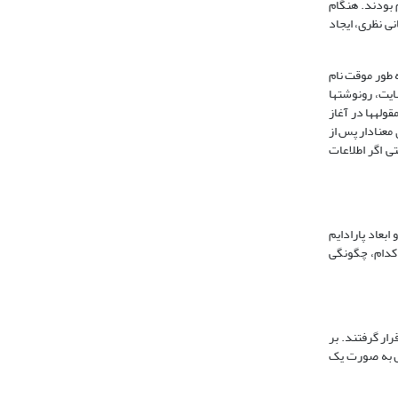
ذاری باز مفاهیم بودند. هنگام
نی نظری، ایجاد
 طور موقت نام
یت، رونوشت­ها
وله­ها در آغاز
معنادار پس از
ی اگر اطلاعات
ابعاد پارادایم
 کدام، چگونگی
رار گرفتند. بر
وس به صورت یک