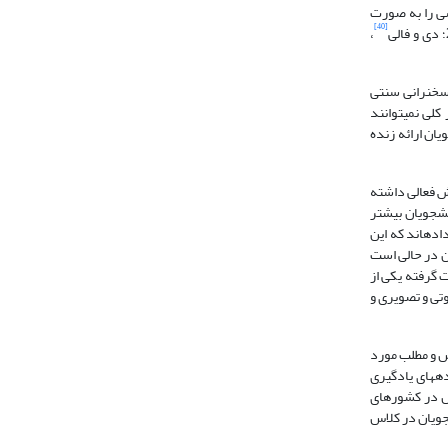
سی را به صورت
[40]
،
ش سخنرانی سنتی
ور کلی نمی­توانند
ان ارائه زنده
ش فعالی داشته
نشجویان بیشتر
اده­اند که این
ن در حالی است
 گرفته یکی از
وتی و تصویری و
رس و مطلب مورد
ه­های یادگیری
وس در کشورهای
جویان در کلاس