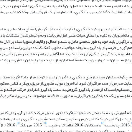
 انجام می­رسند؛ البته نتیجه یا حاصل این فعالیت­ها، یعنی یادگیری دانشجویان نیز در 
 مقبولیت یافتن دیدگاه تدریس- یادگیری، یا استعاره خرید- فروش، این بوده که تدریس، 
به اتخاذ بهترین رویکرد یادگیری را دارد، اما به دلیل گرایش اعضای هیات علمی به تمر
ی دانشجویان به تکیه بر اعضای هیات علمی افزایش یافته و به وخیم­ترشدن مشکلات یادگ
فراگیران باید خود به طور شخصی عامل باشند و اعمال و وظایف ازسوی استاد بر آنان تح
طب و هزینه آن، بر دیگری ارجحیت ندارند اما آگاهی از راهبردهای تدریس و تأمل بر
از مخاطبان است و از این حیث، همة استادان نیاز دارند خود را به این دانش مجهزکنند و
، چگونه می­توان همه نیازهای یادگیری فراگیران را مورد توجه قرار داد؟ اگرچه ممکن 
حمایت مدرس از همه فراگیران شود اما امروزه فواید فناوری از طریق رویکرد کلاس معک
ستقیم است که از فضای یادگیری گروهی به سمت یادگیری انفرادی حرکت می­کند و نتای
ما و تسهیل کننده یادگیری فراگیران، به صورت خلاقانه، موضوعات درسی را به کار می­گ
ه آموزش را به یک مدل دانشجو (شاگرد) محور تبدیل می‌کند که در آن، زمان کل
ای داخل کلاس در یک کلاس درس معکوس ممکن است شامل یادگیری بر اساس فعالیت‌
[9]
[8]
[7]
، 2016؛ چن هسیه
و همکاران، 2016؛ فلاهرتی و فلیپس
، 2015، مهرینگ
، 2016
گذاشت، همچنین فراگیران به صورت فعال، در یادگیری و ایجاد دانش بیشتر فعال هستند 