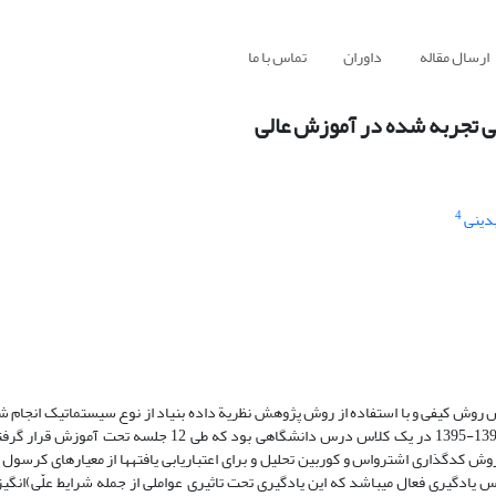
ارسال مقاله
داوران
تماس با ما
سی تجربه شده در آموزش عالی
4
دینی
ش کیفی و با استفاده از روش پژوهش نظریة داده بنیاد از نوع سیستماتیک انجام شد
شامل 17 نفر از دانشجویان کارشناسی رشته علوم تربیتی در سال تحصیلی 1396-1395 در یک کلاس درس دانشگاهی ب
 کدگذاری اشترواس و کوربین تحلیل و برای اعتباریابی یافته­ها از معیارهای کرسول و
ادگیری فعال می­باشد که این یادگیری تحت تاثیری عواملی از جمله شرایط علّی­)انگیزه