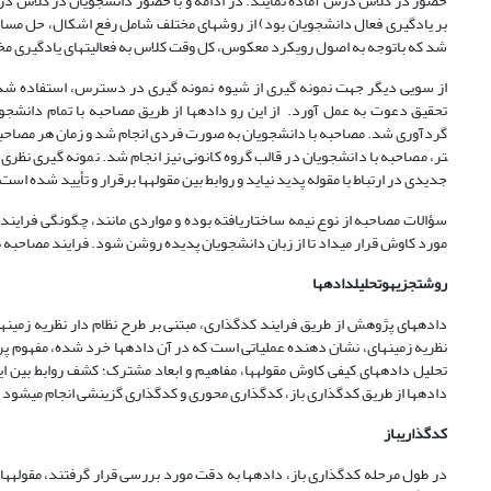
حضور در کلاس درس آماده نمایند. در ادامه و با حضور دانشجویان در کلاس در
بر یادگیری فعال دانشجویان بود) از روش­های مختلف شامل رفع اشکال، حل مس
شد که باتوجه به اصول رویکرد معکوس، کل وقت کلاس به فعالیت­های یادگیری م
از سویی دیگر جهت نمونه گیری از شیوه نمونه گیری در دسترس، استفاده شد.
تر، مصاحبه با دانشجویان در قالب گروه کانونی نیز انجام شد. نمونه گیری نظری 
جدیدی در ارتباط با مقوله پدید نیاید و روابط بین مقوله­ها برقرار و تأیید شده است(اش
سؤالات مصاحبه از نوع نیمه ساختاریافته بوده و مواردی مانند، چگونگی فرایند
مورد کاوش قرار می­داد تا از زبان دانشجویان پدیده روشن شود. فرایند مصاحبه
روش
تجزیه
و
تحلیل
داده­ها
داده­های پژوهش از طریق فرایند کدگذاری، مبتنی بر طرح نظام دار نظریه زم
تحلیل داده­های کیفی کاوش مقوله­ها، مفاهیم و ابعاد مشترک؛ کشف روابط بین 
داده­ها از طریق کدگذاری باز، کدگذاری محوری و کدگذاری گزینشی انجام می­شود و به ع
کدگذاری
باز
در طول مرحله کدگذاری باز، داده­ها به دقت مورد بررسی قرار گرفتند، مقوله­های