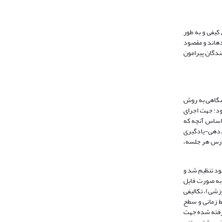
یفی و به طور
ه­اند و مقصود
ندگان پیرامون
ال اول سال تحصیلی 1396-1395 در یک کلاس درس دانشگاهی به روش
بود؛ جهت اجرای
اساس آنچه که
ددهی-یادگیری
 درس هر جلسه،
ای آن بخش بود تنظیم شد و
به صورت فایل
یلم آموزشی)، تکالیفی
ط زمانی و سطح
گرفته شده جهت