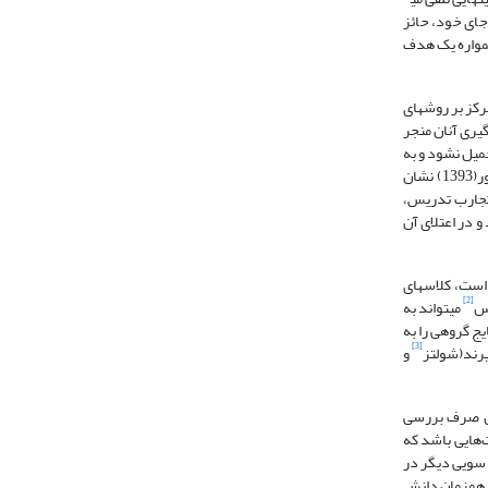
جای خود، حائز
همواره یک هدف
کز بر روش­های
یری آنان منجر
میل نشود و به
عبارتی، اعضای هیات علمی تاحد امکان از آموزش و انتقال دانش بکاهند و با فراهم آوردن فرصت­های یا­دگیری به ایجاد موقعیت مطلوب کمک کنند؛ در این راستا موسی پور(1393) نشان
 تجارب تدریس،
 در اعتلای آن
است، کلاس­های
[2]
وس
می­تواند به
ج گروهی را به
[3]
یرند(شولتز
و
اس صرف بررسی
هایی باشد که
)؛ از سویی دیگر در
و همزمان دانش