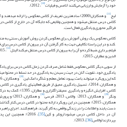
[10]
خود را آزمایش و ارزیابی می‌کنند (تامس و فیل­پات
، 2012).
[11]
لیج
و همکاران(2000) ساده­ترین تعریف از کلاس معکوس را ارائه م
کلاس درس منتقل می­شود و همچنین وقایعی که جایگاه آن در خارج از کلاس د
فراگیر محوری و یادگیری فعال است.
کند و در این راستا تکالیفی جهت به کار گرفتن آن در بیرون از کلاس درس برای 
[12]
فیلم برداری ضبط کرده و آن را به بیرون از کلاس درس منتقل می­کند(لیتل
، 2015؛ زانگ
الدین و عطاران، 2015).
از سویی دیگر کلاس معکوس فقط شامل صرف کردن زمان کلاس درس برای یادگیری
یادگیری خود، تقویت آنان در جهت رسیدن به یادگیری در حد تسلط در محتوا م
[20]
که این رویکرد می­تواند باعث بهبود تعامل معلم و شاگرد(مک لین
و همکاران، 2016؛ گراس
و همکاران، 2014)، تسهیل یادگیری عمیق از طریق فعالیت­های یادگیری در کلاس درس(لاو و همکاران، 2014؛ بوشاپ و ورلگر
کلاس، افزایش انگیزه و یادگیری عمیق­تر(گلزاری و عطاران، 1395)؛ کمک به درک فراگیران نسبت به سبک­های یادگیری و عملکردشان(تالی و شرر
[30]
[29]
ونگر
و همکاران، 2013؛ والاس، 2013، فرسی
و همکاران، 2013) و پرورش درگیری فراگیران شود(مک لین
همکاران، 2015)؛ همچنین در این رویکرد ارائه محتوا در کلاس درس کنا
دست یابند و اطلاعات را در زندگی واقعی به کار گیرند، فراهم کنند. اجرای را
آن در داخل کلاس درس می­شود(روتلر و کین
[35]
، 2016)؛ همچنین ا
بپردازند(والاس
[36]
، 2013).