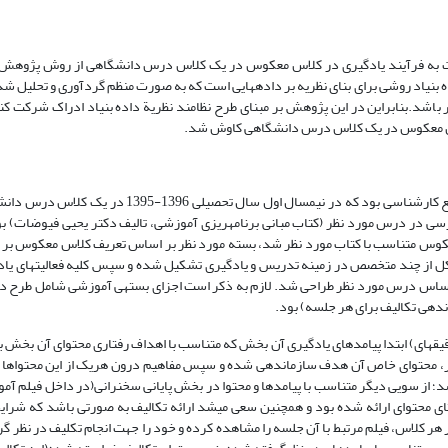
 به فرآیند یادگیری در کلاس معکوس در یک کلاس درس دانشگاهی از روش پژوهش ک
بنیاد روشی برای بنای نظریه بر داده­هایی است که به صورت منظم گردآوری و تحلیل شد
باشد.بنابراین در این پژوهش بر مبنای طرح نظا­مند نظریة داده بنیاد ادراک شرکت کن
 کلاس معکوس در یک کلاس درس دانشگاهی کاوش شد.
واحد تحلیل این پژوهش، شامل 17 نفر از دانشجویان رشته علوم تربیتی در مقطع کارشناسی بود که در نیمس
نبع کتاب درسی در درس مورد نظر (کتاب مبانی برنامه­ریزی آموزشی، تالیف دکتر یحیی فیوضات) 
کوس متناسب با کتاب مورد نظر شد، بسته مورد نظر بر اساس تعریف کلاس معکوس بر 
کل از چند متخصص در زمینه تدریس و یادگیری تشکیل شده و سپس کلیه فعالیت­های یا
بر اساس درس مورد نظر طراحی شد. لازم به ذکر است اجزای بسته­ی آموزشی شامل طرح
دهی تکالیف برای هر جلسه) بود.
ین رو در یک نگاه کلی باتوجه به محتوای مورد نظر، برای 12 جلسه کلاسی(90 دقیقه­ای) ابتدا پیامدهای یادگیری آن بخش که متناسب با اهداف رفتاری محتو
ظر، محتوای خاص آن هدف سازماندهی شده و سپس مفاهیم درون هریک از این محتواها 
ط شده(به صورت متوسط هر کدام در 20 دقیقه) تهیه شد؛ از سویی دیگر متناسب با پیامدها و محتوا در بخش پایانی سخنرانی(در داخل ف
محتوای ارائه شده بود و همچنین سعی­ می­شد ارائه تکالیف به صورتی باشد که شرای
ر کلاس، فیلم مرتبط با آن جلسه را مشاهده کرده و خود را جهت انجام تکلیف در نظر 