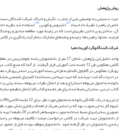
روش پژوهش
جهت دستیابی به توصیفی غنی از تجارب، نگرش و ادراک شرکت کنندگان نسبت
[46]
[45]
خاص از راهبرد نظریة داده بنیاد
اشتروس و کوربن
استفاده شد.نظریه داده 
آن، ساختن و پرداختن نظریه­ای است که در زمینۀ مورد مطالعه صادق و روشنگر 
فرایند، محتوا، راهبردها، زمینه و پیامدهای مشارکت به فرآیند یادگیری در
شرکت کنندگان
و
گردآوری
داده­ها
کلاس معکوس طی 12 جلسه تحت آموزش قرار گرفتند. از آنجا که م
رویکرد معکوس در گام اول اقدام به طراحی بسته آموزشی بر اساس رویکرد مع
در ادبیات گذشت تهیه شد که جهت تهیه این بسته ابتدا کمیته­ای تخصصی متش
باتوجه به اصول مربوطه استخراج و بعد از اعمال نظرات مربوطه، بسته نهایی 
کتاب درسی، سخنرانی ضبط شده برای هر جلسه و کتاب کار(شامل تنظیم و سازمان
از ا
شیوه کار به این صورت بود که بر اساس هریک از اهداف رفتاری بخش مورد ن
تصویری سخنرانی­های ضب
از دانشجویان جهت شرکت در کلاس درخواست می­شد؛ تکالیف مربوطه در راستای 
رشدی دانشجویان در نظر گرفته شود. دانشجویان موظف بودند قبل از حضور در ه