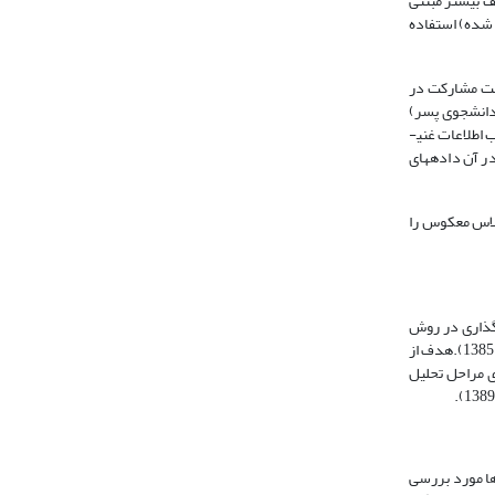
ف بیشتر مبتنی
 شده) استفاده
هت مشارکت در
به عمل آورد. از این رو داده­ها از طریق مصاحبه با تمام دانشجویان شرکت کننده تحت آموزش رویکرد معکوس شامل 17 نفر (15 دانشجو دختر و 2 دانشجوی پسر)
گردآوری شد. مصاحبه با دانشجویان به صورت فردی انجام شد و زمان هر مصاحبه به طور میانگین 35دقیقه بود. همچنین برای استفاده از مزیت­های گروه­های کانونی و کسب اطلاعات غنی­
در آن داده­های
کلاس معکوس را
دگذاری در روش
نظریه زمینه­ای، نشان دهنده عملیاتی است که در آن داده­ها خرد شده، مفهوم پردازی می­شوند و آن گاه با روش­های تازه، دوباره به هم پیوند می­خورند(اشتراس و کوربین، 1385).هدف از
ی مراحل تحلیل
وها مورد بررسی