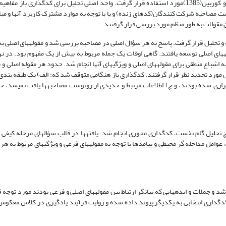
قرار گرفت. در طی این تحلیل­ها، تکنیک­های تحلیلی پیشنهاد شده توسط اشتراس و کوربین(1385)­مورد استفاده قرار گرفت. واحد اصلی تحلیل برای کدگ
ت مصاحبه شرکت کنندگان(کدهای زنده) و یا با توجه به موارد مشترک کاربرد آن­ها و مبا
این مقولات به طور منظم مورد بررسی قرار گرفتند.
 و تحلیل قرار گرفت. پاسخ به هر سؤال اصلی در مصاحبه بررسی شد و مقوله­های اصلی به
های اصلی توسعه یافتند. گاهی اوقات یک جمله مربوط به بیش از یک مفهوم بود. در نها
باع منطقی برای مقوله­های اصلی و ویژگی­های آن­ها انجام شد. حدود هر مقوله اصلی و مق
ل مورد تجدید نظر قرار گرفتند. کدگذاری باز هنگامی متوقف شد که: الف) یک طبقه بندی 
ری شده بودند، و ج) اطلاعات مرتبط و جدیدی از رونوشت مصاحبه­ها یافت نمی­شد، حت
ج تحلیل گام نخست، کدگذاری محوری انجام شد. یافته­ها در قالب سؤال­های مرحله کیفی و 
امل مداخله گر محیطی و پیامدها با توجه به مقوله­های فرعی و ویژگی­های مربوط به هر
 و جملات و ایده­هایی که بیانگر ارتباط بین مقوله­های اصلی و فرعی بودند مورد توجه ق
دگذاری انتخابی به یکدیگر پیوند داده شده و روایت فرآیند یادگیری در کلاس معک