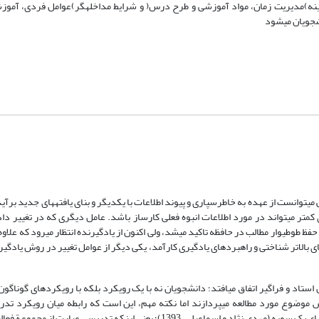
نه­)مدیریت زمان، مواد آموزشی و طرح درس( و شرایط مداخله­گر­)عوامل فردی، آموز
شجویان می­شود
توانست از عهده به خاطرسپاری و پیوند اطلاعات با یکدیگر و بنای یافته­های جدید بر­آید
متر می­تواند در مورد اطلاعات انبوه فعلی کارساز باشد. عامل دیگری که در تغییر 
فظ طوطی­وار مطالب در حافظه تاکید می­شد، ولی اکنون از یادگیرنده انتظار می­رود که علاو
ی­های بالاتر شناختی و راهبردهای یادگیری کارآمد، یکی دیگر از عوامل تغییر در روش یاد
اد و فراگیر اتفاق می­افتد؛ دانشجویان نه با یک رویکرد بلکه با رویکردهاى گوناگون ی
س موضوع مورد مطالعه می­پردازند اما نکته مهم، این است که رابطه میان رویکرد تد