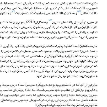
نتایج مطالعات مختلف نیز نشان می­دهد که برداشت فراگیران نسبت به فعالیت­ه
تصویری داشته باشند اما بیشتر تمایل دارند، فعالیت­های تعاملی کلاسی بیشتری داشته باش
[42]
[41]
2006؛ استلزر
و همکاران، 2010؛ توماس و فیلپوت، 2012، موراوک
و همکاران، 010
[43]
از سویی دیگر طبق یافته های اندروز
و همکاران(2011) بسیاری
دارند، از این رو آنها از فعالیت در یادگیری به عنوان یک روش درمانی حمایت 
تکالیف خواندنی را کامل کنند. با این اوصاف از سوی دانشجویان پیشنهاد شده
مدرس را در یک سخنرانی تصویری ترجیح می­دهند، اما همچنین دوست دارند بی
حال مساله این است که باید پذیرفت که امروزه رویکردهای یاددهی- یادگیری د
باشند، امروزه کمتر دانشجویی یافت می­شود که نقش منفعل در کلاس درس را تر
ترجیح می­دهند که با ابزارهای الکترونیکی از جمله: تلفن همراه، تبلت، لپ تاپ و س
ابزارها با قابلیت­های صوتی و تصویری به صورت همزمان حواس بیشتری را در انسا
که در موارد آموزش کتابی که به صورت متن ارائه می­شود، بیشتر بر یک جنبه از 
مهم ترین مواردی که باید در رویکردهای یادگیری دانشگاهی به آن توجه کرد، خلق م
همچنین کاربست مثال­های عینی از محتوا محقق شود.
بنابراین از آنجا که هر دانشجویی با توجه به رویکرد تدریس استاد درس مرتبط، ب
یادگیری و نیازهای آن مطلب و نحوه تدریس استاد، به اتخاذ رویکردی مناسب برا
بهترین رویکردها اتخاذ و اجرا شود، رویکردهایی که باعث خلق موقعیت­های یاد
مختلف حاصل شده، لذا بررسی این رویکرد در کشورمان جهت بررسی پیامدهای آن 
معکوس بر اساس یک مطالعه زمینه­ای انجام می­گیرد.