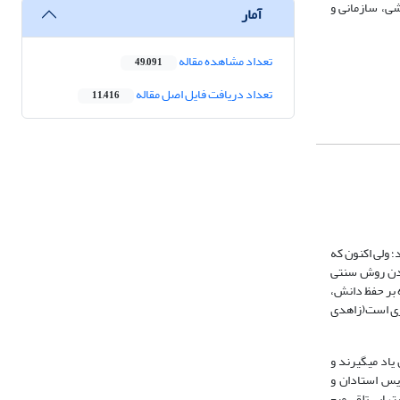
شی، سازمانی و
آمار
تعداد مشاهده مقاله
49,091
تعداد دریافت فایل اصل مقاله
11,416
؛ ولی اکنون که
دادن روش سنتی
ه بر حفظ دانش،
گیری است(زاهدی
اد می­­گیرند و
ریس استادان و
رویکردهای یادگیری دانشجویان، ارتباطی دوطرفه و مکمل همدیگر است نه رابطه­ای یک سویه (مهدی نژاد و اسماعیلی، 1393)؛ یعنی اینکه تدریس، عبارت از مجموعة فعالیت­هایی تلقی می­