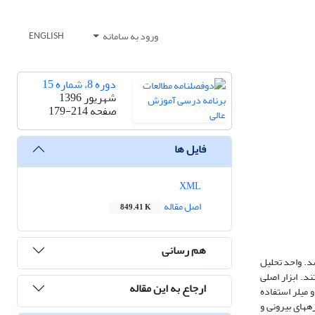
ورود به سامانه
ENGLISH
دوره 8، شماره 15
شهریور 1396
صفحه
179-214
فایل ها
XML
اصل مقاله
849.41 K
هم رسانی
. واحد تحلیل
ود که طی 12 جلسه تحت آموزش قرار گرفتند. ابزار اصلی
ارجاع به این مقاله
 میلر استفاده
­های بیرونی و