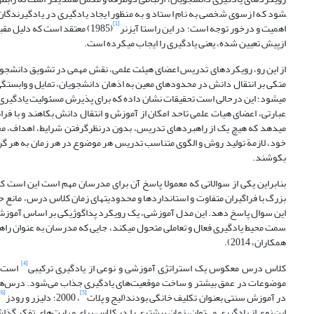
شود که ازسوی شخصی به نام استاد و به منظور ایجاد یادگیری در یادگیرندگان به
[1]
اهمیت و درخور توجه است؛ در این راستا آیزنر
(1985) معتقد است که دلیل
ازپیش تعیین شده، یعنی یادگیری را ایجاب می­کرده است.
از این رو، رویکردهای تدریس اعضای هیئت علمی، نقش­ مهمی در تشویق دانشجویان 
متکی بر انتقال دانش در محدوده­ای معین به اذهان دانشجویان، تمایل و وابستگ
می­شود؛ این درحالی است تحقیقات نشان داده که برای پذیرش مسئولیت یادگیری، 
می­دهد که هیچ یک از راهبردهای تدریس، بدون درنظرگرفتن شرایط، اهداف، مخا
خود، لازمة تولید روش و الگوی متناسب تدریس هر موضوع در هر زمان به هر گروه 
بکوشند.
بنابراین یکی از سوالاتی که معمولا پاسخ آن برای مدرسان مهم است این است که
بزرگ با فراگیران متفاوت و استانداردها و محدودیت­های زمان کلاس درس، مانع 
این سوال پاسخ دهد. این مدل آموزشی، یک رویکرد پداگوژیکی بر اساس آموزش م
سمت محیط یادگیری فعال و تعاملی متحول می­کند، جایی که مدرسان به عنوان راهن
همکاران، 2014).
[4]
کلاس درس معکوس یک استراتژی آموزشی و نوعی از یادگیری ترکیبی
است ک
موضوعات در عمق بیشتر و ساخت موقعیت‌های یادگیری جذاب می‌شود. درس‌ه
[6]
[5]
در آموزش سنتی بعنوان تکلیف خانگی بودند(لیج و پلات
، 2000؛ دلیزر و رودز
این نوع از یادگیری می‌توان، زمان بیشتری را در کلاس برای مهارت‌های تفکر 