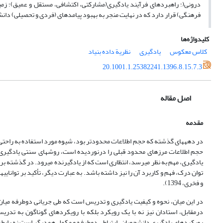
درونی(؛ راهبردهای فرآیند یادگیری(مشارکتی، اکتشافی، مستقل و عمیق)؛ زمی
فرهنگی) قرار دارد که در نهایت منجر به بهبود پیامدهای (فردی و تحصیلی) دان
کلیدواژه‌ها
کلاس معکوس
یادگیری
نظریة داده بنیاد
20.1001.1.25382241.1396.8.15.7.3
اصل مقاله
مقدمه
در دهه­های گذشته که حجم اطلاعات محدودتر بود، شیوه مورد استفاده به راحتی می­
حجم اطلاعات مرزهای محدود قبلی را درنوردیده است، روش­های سنتی یادگیری ک
یادگیری، مهم به نظر می­رسد، انتظاری است که از یادگیرنده می­رود. در گذشته بر ح
توان درک، فهم و کاربرد آن را نیز داشته باشد. به عبارت دیگر، تأکید بر توانای
و فخری، 1394).
در این میان، نحوه و کیفیت یادگیری و تدریس است که طی جریانی دوطرفه میان است
درمقابل، استادان نیز نه با یک رویکرد بلکه با رویکردهای گوناگون به تدری