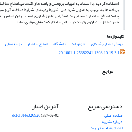
استفاده گردید. با استناد به ادبیات پژوهش و یافته های اکتشافی،اصلاح ساختا
برنامه ها به ترتیب به عنوان شرط علی، شرایط زمینه‌ای، شرایط مداخله گر و س
پیامد اصلاح ساختار دستیابی به همگرایی علم و فناوری است. براین اساس ات
همراه با الزامات آن می تواند در اصلاح ساختار کمک های مؤثری نماید.
کلیدواژه‌ها
رویکرد میان‌رشته‌ای
علوم پایه
دانشگاه
اصلاح ساختار
توسعه ملی
20.1001.1.25382241.1398.10.19.3.1
مراجع
دسترسی سریع
آخرین اخبار
صفحه اصلی
dcfcf8f4e326926
1397-02-02
درباره نشریه
اعضای هیات تحریریه