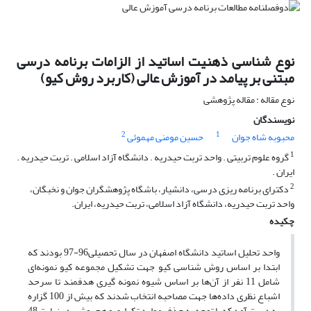
نوع شناسی ذهنیت اساتید از الزامات برنامه درسی
مبتنی بر پیامد در آموزش عالی (کاربرد روش کیو)
نوع مقاله : مقاله پژوهشی
نویسندگان
2
1
محبوبه شاه جوان
حسین مومنی مهموئی
1
گروه علوم تربیتی . واحد تربت حیدریه . دانشگاه آزاد اسلامی . تربت حیدریه .
ایران .
2
دکترای برنامه ریزی درسی، دانشیار، باشگاه پژوهشگران جوان و نخبگان،
واحد تربت حیدریه، دانشگاه آزاد اسلامی، تربت حیدریه، ایران.
چکیده
واحد تحلیل اساتید دانشگاه اصفهان در سال تحصیلی96-97 بودند که
ابتدا بر اساس روش شناسی کیو جهت تشکیل مجموعه کیو نمونه‌ای
شامل 11 نفر از آن‌ها بر اساس شیوه نمونه گیری هدفمند تا سرحد
اشباع نظری داده‌ها جهت مصاحبه انتخاب شدند که بیش از 100 گزاره
به دست آمد که با توجه به حذف موارد تکراری و هم پوش، در نهایت 48