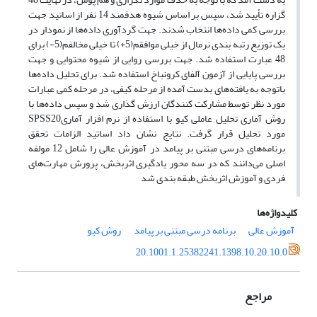
گزاره تأیید شد، سپس بر اساس شیوه هدفمند 14 نفر از اساتید جهت
بررسی کمی داده‌ها انتخاب شدند. جهت گردآوری داده‌ها از نمودار در
یک توزیع رتبه بندی نرمال از خیلی موافقم(5+) تا خیلی مخالفم(5-) برای
48 عبارت استفاده شد. جهت بررسی روایی از شیوه محتوایی و جهت
بررسی پایایی از آزمون آلفای کرونباخ استفاده شد. برای تحلیل داده‌ها
باتوجه به یافته‌های بدست آمده از مرحله کیفی، در مرحله کمی عبارات
مورد نظر توسط مشارکت کنندگان ارزش گذاری شد و سپس داده‌ها با
روش آماری تحلیل عاملی کیو با استفاده از نرم افزار آماریSPSS20
مورد تحلیل قرار گرفت. نتایج نشان داد اساتید الزامات تحقق
برنامه‌های درسی مبتنی بر پیامد در آموزش عالی را شامل 12 مولفه
اصلی می‌دانند که در سه محور یادگیری اثربخش، پرورش مهارت‌های
فردی و آموزش اثربخش طبقه بندی شد
کلیدواژه‌ها
آموزش عالی
برنامه درسی مبتنی بر پیامد
روش کیو
20.1001.1.25382241.1398.10.20.10.0
مراجع