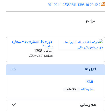
20.1001.1.25382241.1398.10.20.12.2
مراجع
دوره 10، شماره 20 - شماره
پیاپی 2
اسفند 1398
صفحه
265-287
فایل ها
XML
اصل مقاله
414.3 K
هم رسانی