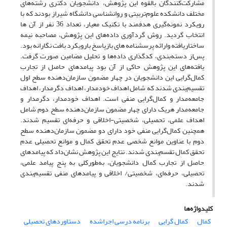
مشارکت‌کنندگان بالقوه این پژوهش، دانشجویان دکتری رشته‌های
مختلف دانشکده علوم‌تربیتی و روانشناسی دانشگاه شیراز بودند که با
رویکرد نمونه‌گیری هدفمند با تکنیک معیار، تعداد 36 نفر از آن ها
انتخاب گردید. روش گردآوری داده‌های این پژوهش، مصاحبه نیمه
ساختاریافته وارائه پرسشنامه های بازپاسخ بارویکرد بافت نگارانه بود.
پس‌از دسته‌بندی، کدگذاری داده‌ها و تحلیل مضامین صورت گرفت.
‌یافته‌های این پژوهش حاکی از آن بود پیامدهای حاصل از تجارب
کمال‌گرایی این دانشجویان در چهار مضمون سازمان‌دهنده سطح اول
تقسیم‌بندی شدند که شامل اهداف خودمدار، اهداف دگرمدار، اهداف
جامعه‌مدار و کمال‌گرایی منفی است. اهداف خودمدار، دگرمدار و
جامعه‌مدار هریک دارای چهار مضمون سازمان‌دهنده سطح دوم شامل
اهداف علمی، تحصیلی، شخصیتی-اخلاقی و حرفه‌ای تقسیم شدند.
همچنین کمال‌گرایی منفی خود دارای دو مضمون سازمان‌دهنده سطح
دوم با عناوین موانع شخصی عدم تحقق کمال و موانع تحصیلی عدم
تحقق کمال تقسم‌بندی شدند. نتایج این پژوهش نشان‌داد که پیامدهای
حاصل از تجارب کمال دانشجویان، به‌طور‌کلی به پنج پیامد علمی،
تحصیلی، حرفه‌ای، شخصیتی/ اخلاقی و پیامدهای منفی تقسیم‌بندی
شدند.
کلیدواژه‌ها
کمال
کمال گرایی
برنامه درسی اجراشده
دستاوردهای تحصیلی