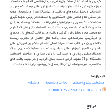
کیفی و با استفاده از سنت پژوهشی پدیدارشناسی انجام شده است.
حوزه پژوهش دانشجویان مؤسسات آموزش عالی بودند که پس از
شناسایی و تحلیل داده های دریافتی در نهایت13 نفر از دانشجویان عضو
در تشکل ها و انجمن های دانشجویی با استفاده از روش نمونه گیری
هدفمند ملاک محور و معیار اشباع نظری انتخاب شدند و مصاحبه با آن
ها صورت گرفت. داده های بدست آمده با استفاده از روش کدگذاری
موضوعی مورد تحلیل قرار گرفت و یافته ها در قالب کدهای باز، محوری
و جایگزینی سازماندهی شد. یافته های حاصل از تجارب زیسته
دانشجویان در قالب هفت مقوله اصلی (فضای حاکم بر آموزش عالی
،اصول حاکم بر آموزش عالی ،عوامل زمینه ساز مسئولیت پذیری ،درک
همدلانه،نقش پذیری و مشارکت ،ارزش مداری و ساختار اجتماعی
دانشگاه )و 71 مقوله فرعی دسته بندی گردید و در نهایت یافته های
متناسب با هر مقوله اصلی در قالب مدل کلی و نمودار ارائه شده است.
کلیدواژه‌ها
مسئولیت پذیری اجتماعی
تجارب دانشجویان
دانشگاه
20.1001.1.25382241.1398.10.20.11.1
مراجع