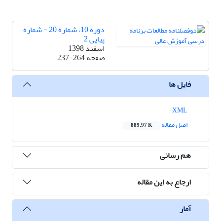
دوره 10، شماره 20 - شماره
پیاپی 2
اسفند 1398
صفحه
237-264
فایل ها
XML
اصل مقاله
889.97 K
هم رسانی
ارجاع به این مقاله
آمار