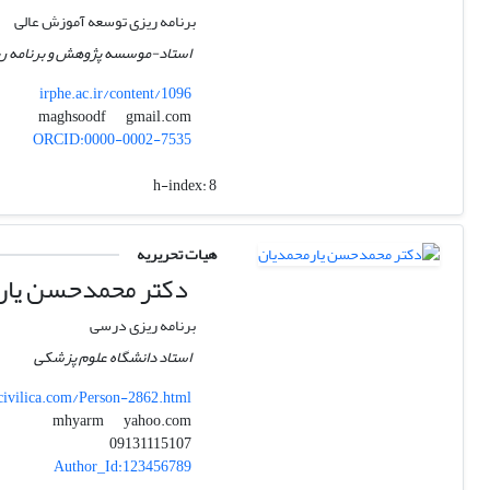
برنامه ریزی توسعه آموزش عالی
استاد-موسسه پژوهش و برنامه ر
irphe.ac.ir/content/1096
gmail.com
maghsoodf
ORCID:0000-0002-7535
h-index:
8
هیات تحریریه
دکتر محمدحسن یار
برنامه ریزی درسی
استاد دانشگاه علوم پزشکی
ivilica.com/Person-2862.html
yahoo.com
mhyarm
09131115107
Author_Id:123456789