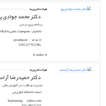
هیات تحریریه
دکتر محمد جوادی پو
برنامه ریزی درسی
دانشیار- عضو هیات علمی دانشگاه
ut.ac.ir
javadipour
+98 912 217 5105
h-index:
8
هیات تحریریه
دکتر حمیدرضا آراس
مدیریت و نظارت در آموزش عالی
استاد دانشگاه خوارزمی
yahoo.com
heplanning
021-88321311