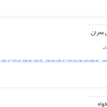
 عمران
ران
%D8%B1%D8%A7%D9%87%DB%8C%D9%85_%D8%B5%D8%A7%D9%84%D8%AD%DB%8C_%D
واه