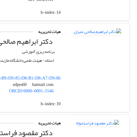
h-index:
14
هیات تحریریه
دکتر ابراهیم صالحی
برنامه ریزی آموزشی
استاد- هیئت علمی دانشگاه مازند
8%B9%D9%85%D8%B1%D8%A7%D9%86
hatmail.com
edpes60
ORCID:0000-0001-5546
h-index:
10
هیات تحریریه
دکتر مقصود فراستخ