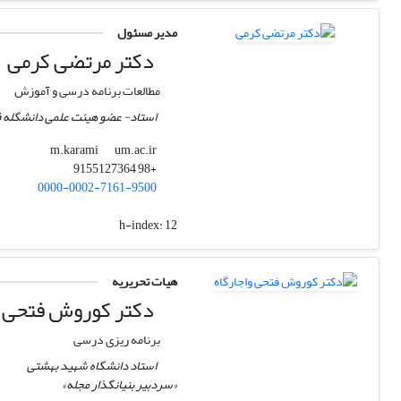
مدیر مسئول
دکتر مرتضی کرمی
مطالعات برنامه درسی و آموزش
استاد- عضو هیئت علمی دانشگله
um.ac.ir
m.karami
+98 9155127364
0000-0002-7161-9500
h-index:
12
هیات تحریریه
دکتر کوروش فتحی و
برنامه ریزی درسی
استاد دانشگاه شهید بهشتی
«سردبیر بنیانگذار مجله»