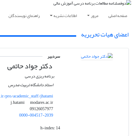
صفحه اصلی
مرور
اطلاعات نشریه
راهنمای نویسندگان
اعضای هیات تحریریه
سردبیر
دکتر جواد حاتمی
برنامه ریزی درسی
استاد دانشگاه تربیت مدرس
ir/pro/academic_staff/jhatami
modares.ac.ir
j.hatami
09126057977
0000-004517-2039
h-index:
14