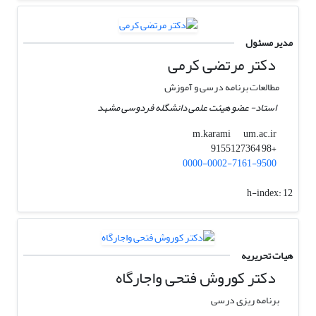
مدیر مسئول
دکتر مرتضی کرمی
مطالعات برنامه درسی و آموزش
استاد- عضو هیئت علمی دانشگله فردوسی مشهد
um.ac.ir
m.karami
+98 9155127364
0000-0002-7161-9500
h-index:
12
هیات تحریریه
دکتر کوروش فتحی واجارگاه
برنامه ریزی درسی