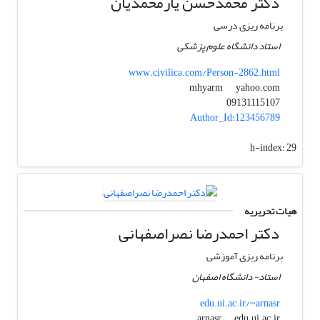
دکتر محمدحسن یارمحمدیان
برنامه ریزی درسی
استاد دانشگاه علوم پزشکی
www.civilica.com/Person-2862.html
yahoo.com
mhyarm
09131115107
Author_Id:123456789
h-index:
29
هیات تحریریه
دکتر احمدرضا نصراصفهانی
برنامه ریزی آموزشی
استاد- دانشگاه اصفهان
edu.ui.ac.ir/~arnasr
edu.ui.ac.ir
arnasr