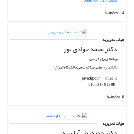
0000-004517-2039
h-index:
14
هیات تحریریه
دکتر محمد جوادی پور
برنامه ریزی درسی
دانشیار- عضو هیات علمی دانشگاه تهران
ut.ac.ir
javadipour
+98 912 217 5105
h-index:
8
هیات تحریریه
دکتر حمیدرضا آراسته