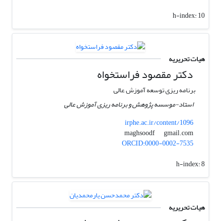
h-index:
10
هیات تحریریه
دکتر مقصود فراستخواه
برنامه ریزی توسعه آموزش عالی
استاد-موسسه پژوهش و برنامه ریزی آموزش عالی
irphe.ac.ir/content/1096
gmail.com
maghsoodf
ORCID:0000-0002-7535
h-index:
8
هیات تحریریه