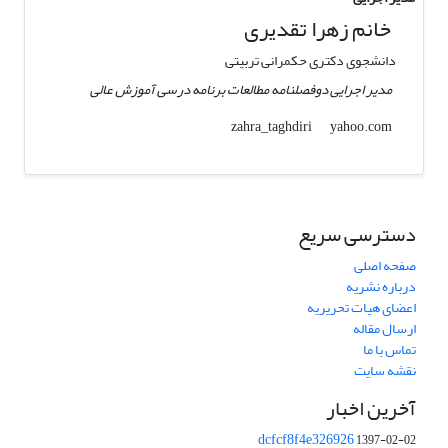
خانم زهرا تقدیری
دانشجوی دکتری حکمرانی تربیتی
مدیر اجرایی دوفصلنامه مطالعات برنامه درسی آموزش عالی
yahoo.com
zahra_taghdiri
دسترسی سریع
صفحه اصلی
درباره نشریه
اعضای هیات تحریریه
ارسال مقاله
تماس با ما
نقشه سایت
آخرین اخبار
dcfcf8f4e326926
1397-02-02