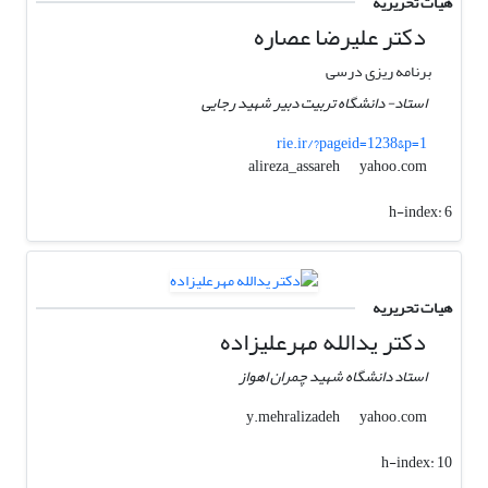
هیات تحریریه
دکتر علیرضا عصاره
برنامه ریزی درسی
استاد- دانشگاه تربیت دبیر شهید رجایی
rie.ir/?pageid=1238&p=1
yahoo.com
alireza_assareh
h-index:
6
هیات تحریریه
دکتر یدالله مهرعلیزاده
استاد دانشگاه شهید چمران اهواز
yahoo.com
y.mehralizadeh
h-index:
10