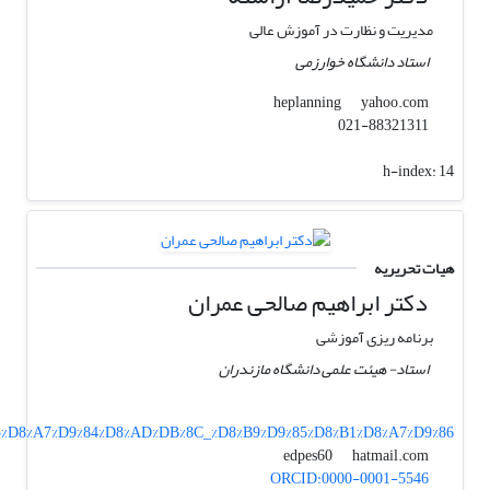
مدیریت و نظارت در آموزش عالی
استاد دانشگاه خوارزمی
yahoo.com
heplanning
021-88321311
h-index:
14
هیات تحریریه
دکتر ابراهیم صالحی عمران
برنامه ریزی آموزشی
استاد- هیئت علمی دانشگاه مازندران
8%B5%D8%A7%D9%84%D8%AD%DB%8C_%D8%B9%D9%85%D8%B1%D8%A7%D9%86
hatmail.com
edpes60
ORCID:0000-0001-5546