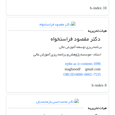
h-index:
10
هیات تحریریه
دکتر مقصود فراستخواه
برنامه ریزی توسعه آموزش عالی
استاد-موسسه پژوهش و برنامه ریزی آموزش عالی
irphe.ac.ir/content/1096
gmail.com
maghsoodf
ORCID:0000-0002-7535
h-index:
8
هیات تحریریه