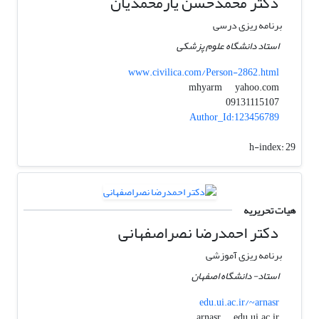
دکتر محمدحسن یارمحمدیان
برنامه ریزی درسی
استاد دانشگاه علوم پزشکی
www.civilica.com/Person-2862.html
yahoo.com
mhyarm
09131115107
Author_Id:123456789
h-index:
29
هیات تحریریه
دکتر احمدرضا نصراصفهانی
برنامه ریزی آموزشی
استاد- دانشگاه اصفهان
edu.ui.ac.ir/~arnasr
edu.ui.ac.ir
arnasr