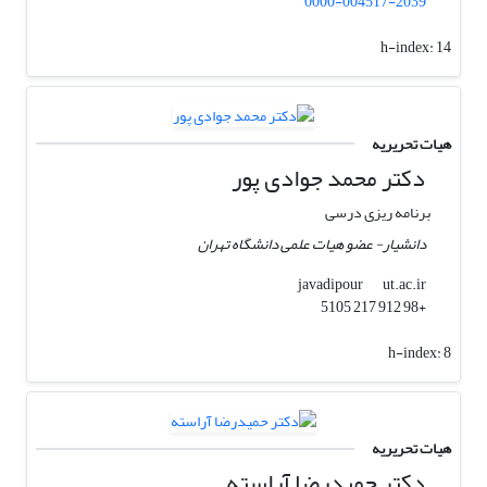
0000-004517-2039
h-index:
14
هیات تحریریه
دکتر محمد جوادی پور
برنامه ریزی درسی
دانشیار- عضو هیات علمی دانشگاه تهران
ut.ac.ir
javadipour
+98 912 217 5105
h-index:
8
هیات تحریریه
دکتر حمیدرضا آراسته