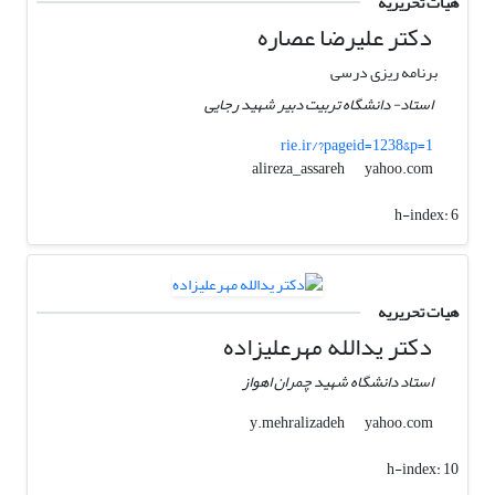
هیات تحریریه
دکتر علیرضا عصاره
برنامه ریزی درسی
استاد- دانشگاه تربیت دبیر شهید رجایی
rie.ir/?pageid=1238&p=1
yahoo.com
alireza_assareh
h-index:
6
هیات تحریریه
دکتر یدالله مهرعلیزاده
استاد دانشگاه شهید چمران اهواز
yahoo.com
y.mehralizadeh
h-index:
10