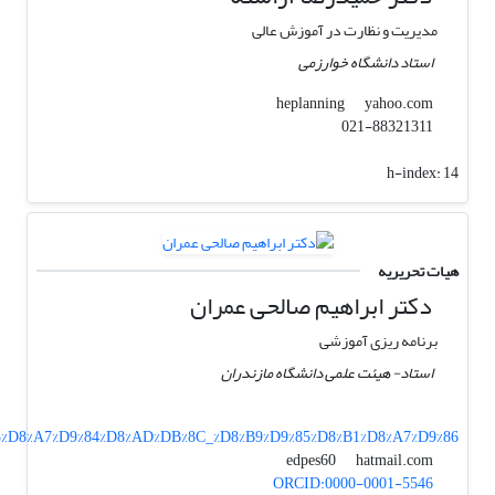
مدیریت و نظارت در آموزش عالی
استاد دانشگاه خوارزمی
yahoo.com
heplanning
021-88321311
h-index:
14
هیات تحریریه
دکتر ابراهیم صالحی عمران
برنامه ریزی آموزشی
استاد- هیئت علمی دانشگاه مازندران
8%B5%D8%A7%D9%84%D8%AD%DB%8C_%D8%B9%D9%85%D8%B1%D8%A7%D9%86
hatmail.com
edpes60
ORCID:0000-0001-5546