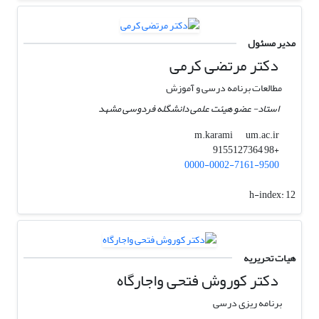
مدیر مسئول
دکتر مرتضی کرمی
مطالعات برنامه درسی و آموزش
استاد- عضو هیئت علمی دانشگله فردوسی مشهد
um.ac.ir
m.karami
+98 9155127364
0000-0002-7161-9500
h-index:
12
هیات تحریریه
دکتر کوروش فتحی واجارگاه
برنامه ریزی درسی