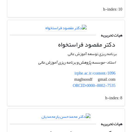
h-index:
10
هیات تحریریه
دکتر مقصود فراستخواه
برنامه ریزی توسعه آموزش عالی
استاد-موسسه پژوهش و برنامه ریزی آموزش عالی
irphe.ac.ir/content/1096
gmail.com
maghsoodf
ORCID:0000-0002-7535
h-index:
8
هیات تحریریه