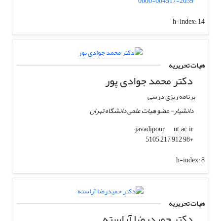
0000-004517-2039
h-index:
14
هیات تحریریه
دکتر محمد جوادی پور
برنامه ریزی درسی
دانشیار- عضو هیات علمی دانشگاه تهران
ut.ac.ir
javadipour
+98 912 217 5105
h-index:
8
هیات تحریریه
دکتر حمیدرضا آراسته