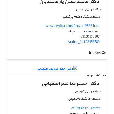
دکتر محمدحسن یارمحمدیان
برنامه ریزی درسی
استاد دانشگاه علوم پزشکی
www.civilica.com/Person-2862.html
yahoo.com
mhyarm
09131115107
Author_Id:123456789
h-index:
29
هیات تحریریه
دکتر احمدرضا نصراصفهانی
برنامه ریزی آموزشی
استاد- دانشگاه اصفهان
edu.ui.ac.ir/~arnasr
edu.ui.ac.ir
arnasr