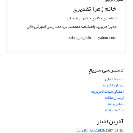
خانم زهرا تقدیری
دانشجوی دکتری حکمرانی تربیتی
مدیر اجرایی دوفصلنامه مطالعات برنامه درسی آموزش عالی
yahoo.com
zahra_taghdiri
دسترسی سریع
صفحه اصلی
درباره نشریه
اعضای هیات تحریریه
ارسال مقاله
تماس با ما
نقشه سایت
آخرین اخبار
dcfcf8f4e326926
1397-02-02