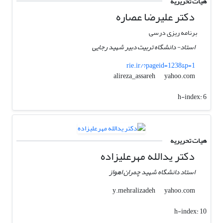
هیات تحریریه
دکتر علیرضا عصاره
برنامه ریزی درسی
استاد- دانشگاه تربیت دبیر شهید رجایی
rie.ir/?pageid=1238&p=1
yahoo.com
alireza_assareh
h-index:
6
هیات تحریریه
دکتر یدالله مهرعلیزاده
استاد دانشگاه شهید چمران اهواز
yahoo.com
y.mehralizadeh
h-index:
10