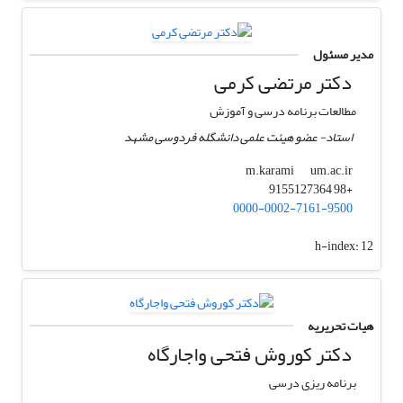
مدیر مسئول
دکتر مرتضی کرمی
مطالعات برنامه درسی و آموزش
استاد- عضو هیئت علمی دانشگله فردوسی مشهد
um.ac.ir
m.karami
+98 9155127364
0000-0002-7161-9500
h-index:
12
هیات تحریریه
دکتر کوروش فتحی واجارگاه
برنامه ریزی درسی