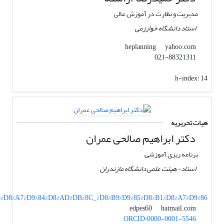
مدیریت و نظارت در آموزش عالی
استاد دانشگاه خوارزمی
yahoo.com
heplanning
021-88321311
h-index:
14
هیات تحریریه
دکتر ابراهیم صالحی عمران
برنامه ریزی آموزشی
استاد- هیئت علمی دانشگاه مازندران
8%B5%D8%A7%D9%84%D8%AD%DB%8C_%D8%B9%D9%85%D8%B1%D8%A7%D9%86
hatmail.com
edpes60
ORCID:0000-0001-5546