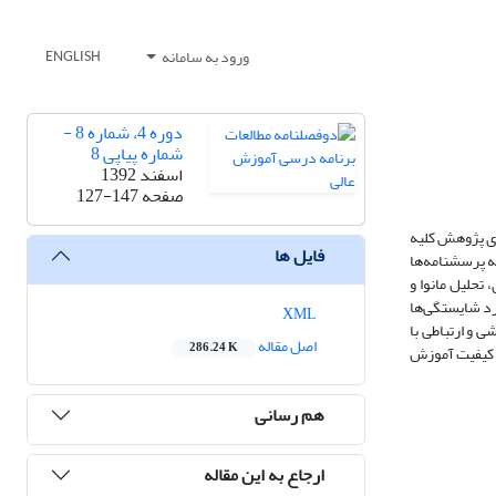
ورود به سامانه
ENGLISH
دوره 4، شماره 8 -
شماره پیاپی 8
اسفند 1392
صفحه
127-147
ری پژوهش کلیه
فایل ها
 روش نمونه‌گیری طبقه‌ای نسبتی 331 نفر برای پاسخگویی به پرسشنامه‌ها
 آنها بررسی و تأیید شد. جهت تجزیه و تحلیل داده‌ها نیز از آزمون‌های t تک‌نمونه‌ای، تحلیل مانوا و
میانگین ابعاد اهداف، اساتید و امکانات پایین‌تر و بعد دانشجویان بالاتر از میانگین نظری بود؛ 2- در مورد شایستگی‌ها
XML
آموزشی، پژوهشی و ارتباطی با
اصل مقاله
286.24 K
ابعاد کیفیت آموزش
هم رسانی
ارجاع به این مقاله