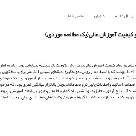
ارسال مقاله
داوران
تماس با ما
و کیفیت آموزش عالی(یک مطالعه موردی)
علمی و ابعاد کیفیت آموزش عالی بود. روش پژوهش توصیفی- پیمایشی بود. جامعه آما
دانشجویان کارشناسی و کارشناسی ارشد دانشگاه ارومیه در سال تحصیلی 92-1391 بودند که با استفاده از
انتخاب شدند. ابزارهای پژوهش دو پرسشنامه محقق‌ساخته بود که روایی و پایایی
رگرسیون چندگانه استفاده شد.یافته‌ها حاکی از آن بودند که:1- 
نیز میانگین بعد مدیریتی بالاتر و بعد پژوهشی پایین‌تر از میانگین نظری قرار داشت؛ 3- نتایج آزمون تحلیل مانوا نشان داد که ارتباط معنی‌داری بین ابعاد 
یون چندگانه نیز حاکی از این بود که هر یک از ابعاد شایستگی‌ها پیش‌بینی‌کننده‌های معنی‌داری برای برخی از 