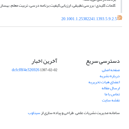
کلمات کلیدی: بررسی تطبیقی، ارزیابی کیفیت برنامه درسی، تربیت معلم، بهساز
20.1001.1.25382241.1393.5.9.2.5
دسترسی سریع
آخرین اخبار
صفحه اصلی
dcfcf8f4e326926
1397-02-02
درباره نشریه
اعضای هیات تحریریه
ارسال مقاله
تماس با ما
نقشه سایت
سامانه مدیریت نشریات علمی.
طراحی و پیاده سازی از
سیناوب