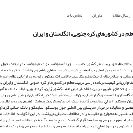
ارسال مقاله
داوران
تماس با ما
لم در کشورهای کره جنوبی، انگلستان و ایران
ای نظام تعلیم و تربیت هر کشور، دانست. چرا که موفقیت و عدم موفقیت در ایجاد تحول
نی است،که مجریان اصلی برنامه‌های درسی در محیط‌های واقعی می‌باشند. با توجه به ت
نی و اصلاح نظام تربیت‌معلم متناسب با تغییرات مذکور و توجه به ارزیابی نظام آموزش
ام ارزیابی کیفیت برنامه‌درسی تربیت‌معلم در کشورهای کره جنوبی، انگلستان و ایران به
واحد‌های تطبیق در این مقاله، از میان هفت کشور ژاپن، کره جنوبی، ایالات متحده آمری
نگلستان را که مطابق گزارشهای بین المللی منتشر شده در پایگاههای ارزیابی علمی جهان 
هان هستند را برای مطالعه برگزیده است. این پژوهش یک پیمایش تطبیقی بوده و اطلاعات 
 فصلی و سالیانه برخی از سایتهای بین المللی چون یونسکو، سایمگو و بانک جهانی گرد
تفسیر، همجواری و مقایسه را در مطالعات تطبیقی می‌باشد. در این الگو ابتدا اطلاعات مو
بهات مورد بررسی و مقایسه قرار گرفتند. نتایج بدست آمده در مقاله حاضر حاکی از اخت
کر‌ه‌جنوبی در حوزه‌های؛ارزیابی اهداف برنامه‌درسی، محتوا برنامه‌درسی و فرایند یادده