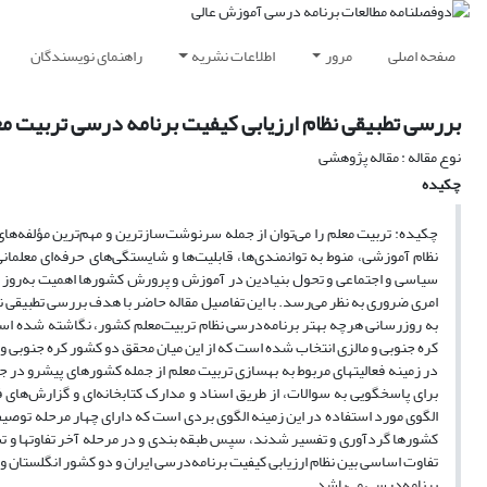
صفحه اصلی
مرور
اطلاعات نشریه
راهنمای نویسندگان
بررسی تطبیقی نظام ارزیابی کیفیت برنامه درسی تربیت مع
نوع مقاله : مقاله پژوهشی
چکیده
چکیده: تربیت معلم را می‌توان از جمله سرنوشت‌سازترین و مهم‌ترین مؤلفه‌ه
نظام آموزشی، منوط به توانمندی‌ها، قابلیت‌ها و شایستگی‌های حرفه‌ای معلما
سیاسی و اجتماعی و تحول بنیادین در آموزش و پرورش کشورها اهمیت به‌روز رسا
امری ضروری به نظر می‌رسد. با این تفاصیل مقاله حاضر با هدف بررسی تطبیقی نظ
به روزرسانی هرچه بهتر برنامه‌درسی نظام تربیت‌معلم کشور، نگاشته شده است. 
کره جنوبی و مالزی انتخاب شده است که از این میان محقق دو کشور کره جنوبی و ا
در زمینه فعالیتهای مربوط به بهسازی تربیت معلم از جمله کشورهای پیشرو در ج
برای پاسخگویی به سوالات، از طریق اسناد و مدارک کتابخانه‌ای و گزارش‌های
الگوی مورد استفاده در این زمینه الگوی بردی است که دارای چهار مرحله توصیف، 
کشور‌ها گردآوری و تفسیر شدند، سپس طبقه بندی و در مرحله آخر تفاوتها و تشا
تفاوت اساسی بین نظام ارزیابی کیفیت برنامه‌درسی ایران و دو کشور انگلستان و 
برنامه‌درسی می‌باشد.