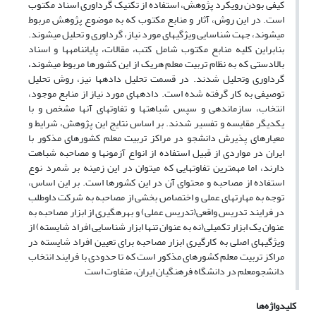
کیفی بودن رویکرد پژوهش، استفاده از تکنیک گرداوری اسناد مکتوب
است. در این روش، آثار و منابع مکتوب که به موضوع پژوهش مربوط
می‏شوند، جهت شناسایی ویژگی‏های مورد نیاز، گرداوری و تحلیل می‏شوند.
بنابراین کلیه منابع مکتوب شامل کتب، مقالات، پایان‏نامه‏ها و اسناد
بالادستی که به نظام تربیت معلم هریک از این کشورها مربوط می‏شوند،
گرداوری وتحلیل شدند. در قسمت تحلیل داده‏ها نیز، روش تحلیل
توصیفی به کار گرفته شده است. داده‏های مورد نیاز از منابع موجود،
انتخاب، سازماندهی و سپس شباهت‏ها و تفاوت‏های آنها مشخص و با
یکدیگر مقایسه و تفسیر شدند. بر اساس نتایج این پژوهش، شرایط و
معیارهای پذیرش دانشجو در مراکز تربیت معلم کشورهای مذکور با
ایران در مواردی از قبیل استفاده از انواع آزمون‏ها و مصاحبه شباهت
دارند، اما مهم‏ترین تفاوت‏هایی که می‏توان در این زمینه بر شمرد نوع
استفاده از مصاحبه و محتوای آن در این کشورها است. بر این اساس،
توجه به مهارت‏های عملی و اختصاص بخشی از مصاحبه به شرکت داوطلب
در فرایند تدریس واقعی(تدریس عملی) و بهره‏گیری از ابزار مصاحبه به
عنوان یک ابزار تکمیلی(نه به عنوان تنها ابزار شناسایی افراد شایسته) از
ویژگی‏های اصلی به کارگیری ابزار مصاحبه برای تعیین افراد شایسته در
مراکز تربیت معلم کشورهای مذکور است که تا حدودی با فرایند انتخاب
دانشجومعلم در دانشگاه فرهنگیان ایران، متفاوت است
کلیدواژه‌ها