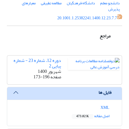
دانشجو معلم
دانشگاه فرهنگیان
مطالعه تطبیقی
معیارهای
پذیرش
20.1001.1.25382241.1400.12.23.7.7
مراجع
دوره 12، شماره 23 - شماره
پیاپی 2
شهریور 1400
صفحه
173-196
فایل ها
XML
اصل مقاله
473.02 K