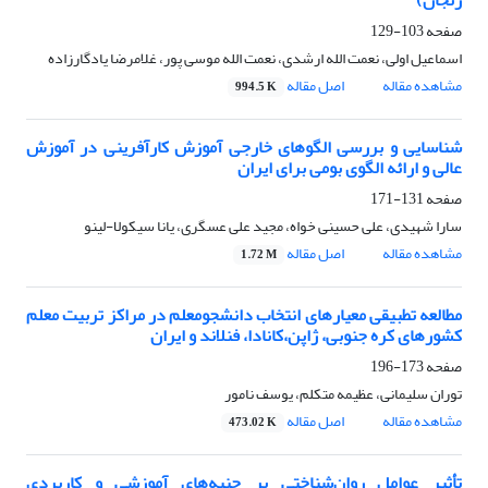
زنجان)
صفحه
103-129
اسماعیل اولی، نعمت الله ارشدی، نعمت الله موسی پور، غلامرضا یادگارزاده
مشاهده مقاله
اصل مقاله
994.5 K
شناسایی و بررسی الگوهای خارجی آموزش کارآفرینی در آموزش
عالی و ارائه الگوی بومی برای ایران
صفحه
131-171
سارا شهیدی، علی حسینی خواه، مجید علی عسگری، یانا سیکولا-لینو
مشاهده مقاله
اصل مقاله
1.72 M
مطالعه تطبیقی معیارهای انتخاب دانشجومعلم در مراکز تربیت معلم
کشورهای کره جنوبی، ژاپن،کانادا، فنلاند و ایران
صفحه
173-196
توران سلیمانی، عظیمه متکلم، یوسف نامور
مشاهده مقاله
اصل مقاله
473.02 K
تأثیر عوامل روان‌شناختی بر جنبه‌های آموزشی و کاربردی