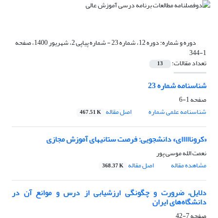
دوره و شماره:
دوره 12، شماره 23 - شماره پیاپی 2، شهریور 1400، صفحه
1-344
تعداد مقالات:
13
شناسنامه شماره 23
صفحه
1-6
شناسنامه علمی شماره
اصل مقاله
467.51 K
«کرونااااای» دانشجویی: فرصت ستانی‎های آموزش مجازی
نعمت الله موسی پور
مشاهده مقاله
اصل مقاله
368.37 K
دلایل، ضرورت و چگونگی ارزشیابی از درس و موانع آن در
دانشگاه‌های ایران
صفحه
7-42