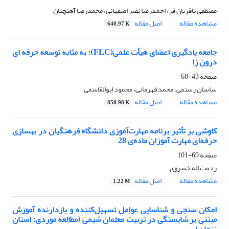
مصطفی باقریان فر، احمدرضا نصر اصفهانی، محمدرضا آهنچیان
مشاهده مقاله
اصل مقاله
640.97 K
جامعه یادگیری اعضای هیأت علمی(FLC)؛ به مثابه توسعه حرفه ای
درون زا
صفحه
43-68
ساسان رستمی، محمد قهرمانی، محمود ابوالقاسمی
مشاهده مقاله
اصل مقاله
850.98 K
کاوشی بر تأثیر برنامه مهارت‌آموزی دانشگاه فرهنگیان در بهسازی
حرفه‌ای مهارت آموزان ماده‌ی 28
صفحه
69-101
رحمت اله خسروی
مشاهده مقاله
اصل مقاله
1.22 M
امکان سنجی و شناسایی عوامل تسهیل‌کننده و بازدارنده آموزش
مبتنی بر شایستگی در تربیت معلمان شیمی (مطالعه موردی: استان