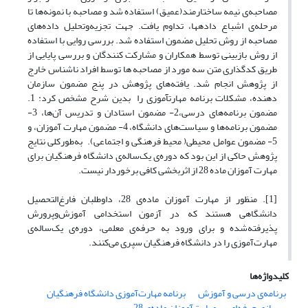
مصاحبه‌ی نیمه ساختارمند(عمیق) استفاده شد و مصاحبه با نمونه‌ها تا
مرحله‌ی اشباع داده­ها، تداوم یافت. جهت تجزیه‌وتحلیل داده‌های
مصاحبه از روش تحلیل مضمون استفاده شد. بررسی روایی با استفاده
از روش بازبینی توسط همکاران و مشارکت کنندگان و بررسی پایایی از
طریق کدگذاری متن سه مورد از مصاحبه ها توسط افراد ناشناس خارج
از پژوهش انجام شد. یافته‌های پژوهش در پنج مضمون سازمان
دهنده، مشکلات برنامه مهارت­آموزی را بدین شرح مشخص کرد: 1.
مضمون برنامه‌های درسی،2- مضمون استادان و تدریس آن‌ها، 3-
مضمون برنامه‌ها و سیاست‌های دانشگاه، 4- مضمون مهارت آموزان، و
5- مضمون عوامل محیطی( محیط فرهنگی و اجتماعی). به‌طورکلی نتایج
پژوهش حاکی از این بود که دوره‌ی یک‌ساله‌ی دانشگاه فرهنگیان برای
مهارت آموزان ماده 28 از اثربخشی کافی برخوردار نیست.
[1]. منظور از مهارت آموزان ماده‌ی 28، داوطلبان فارغ‌التحصیل
دانشگاهی هستند که در آزمون استخدامی آموزش‌وپرورش
پذیرفته‌شده و برای ورود به حرفه‌ی معلمی، دوره‌ی یک‌ساله‌ی
مهارت‌آموزی را در دانشگاه فرهنگیان سپری می‌کنند.
کلیدواژه‌ها
برنامه‌ی درسی و آموزش
برنامه مهارت‌آموزی دانشگاه فرهنگیان
بهسازی حرفه‌ای
مهارت‌آموزان ماده‌ی 28