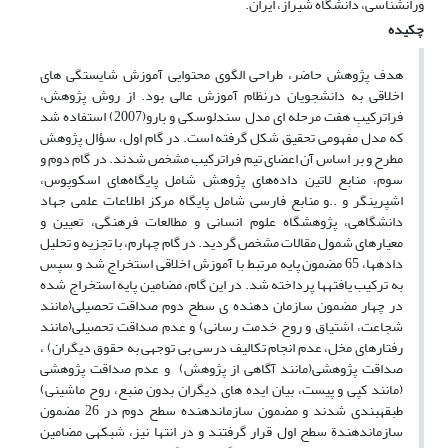
ورانشناسی، دانشگاه شیراز، ایران.
چکیده
هدف پژوهش حاضر، طراحی الگوی محتوایی آموزش شایستگی های
اخلاقی به دانشجویان درنظام آموزش عالی بود. از روش پژوهش،
فراترکیبِ هفت مرحله ای مدل سندلوسکی و بارو(2007) استفاده شد
که مدل مفهومی تحقیق شکل گرفته است. در گام اول، سؤال پژوهش
مطرح و بر اساس آن اعضای تیم فراترکیب مشخص شدند. در گام دوم و
سوم، منابع لاتین داده‌های پژوهش شامل پایگاه‌های اسکوپوس،
اشپرینگر و ..و منابع فارسی شامل پایگاه مرکز اطلاعات علمی جهاد
دانشگاهی، پژوهشگاه علوم انسانی و مطالعات فرهنگی، تعیین و
معیارهای شمول مقالات مشخص گردید. در گام چهارم، با تجزیه و تحلیل
دادهها، 65 مضمون پایه مرتبط با آموزش اخلاقی استخراج شد و سپس
به ترکیب یافتهها پرداخته شد. در این گام، مضامین پایه استخراج شده
در چهار مضمون سازمان دهنده ی سطح دوم صداقت تحصیلی(مانند
شجاعت، اشتیاق و روح خدمت رسانی) و عدم صداقت تحصیلی(مانند
رفتارهای مخل، عدم انجام تکالیف درسی بی توجهی به حقوق دیگران) ،
صداقت پژوهشی(مانند آگاهی از پژوهش) و عدم صداقت پژوهشی
(مانند کپی و پیست، بیان ایده های دیگران بدون منبع، روح ماشینی)
طبقهبندی شدند و مضمون سازماندهنده سطح دوم در 26 مضمون
سازماندهندة سطح اول قرار گرفتند و در انتها نیز، شبکهی مضامین