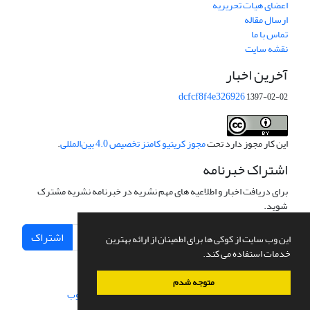
اعضای هیات تحریریه
ارسال مقاله
تماس با ما
نقشه سایت
آخرین اخبار
dcfcf8f4e326926
1397-02-02
این کار مجوز دارد تحت
مجوز کریتیو کامنز تخصیص 4.0 بین‌المللی
.
اشتراک خبرنامه
برای دریافت اخبار و اطلاعیه های مهم نشریه در خبرنامه نشریه مشترک
شوید.
اشتراک
این وب سایت از کوکی ها برای اطمینان از ارائه بهترین
خدمات استفاده می کند.
متوجه شدم
سامانه مدیریت نشریات علمی.
طراحی و پیاده سازی از
سیناوب