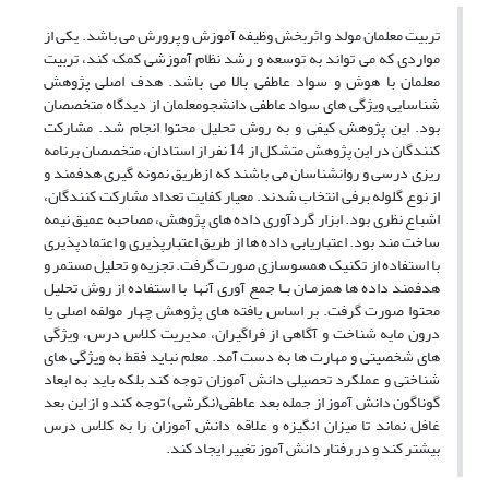
تربیت معلمان مولد و اثربخش وظیفه آموزش و پرورش می باشد. یکی از
مواردی که می تواند به توسعه و رشد نظام آموزشی کمک کند، تربیت
معلمان با هوش و سواد عاطفی بالا می باشد. هدف اصلی پژوهش
شناسایی ویژگی های سواد عاطفی دانشجومعلمان از دیدگاه متخصصان
بود. این پژوهش کیفی و به روش تحلیل محتوا انجام شد. مشارکت
کنندگان در این پژوهش متشکل از 14 نفر از استادان، متخصصان برنامه
ریزی درسی و روانشناسان می باشند که ازطریق نمونه گیری هدفمند و
از نوع گلوله برفی انتخاب شدند. معیار کفایت تعداد مشارکت کنندگان،
اشباع نظری بود. ابزار گردآوری داده های پژوهش، مصاحبه عمیق نیمه
ساخت مند بود. اعتباریابی داده ها از طریق اعتبارپذیری و اعتمادپذیری
با استفاده از تکنیک همسوسازی صورت گرفت. تجزیه و تحلیل مستمر و
هدفمند داده ها همزمـان بـا جمع آوری آنها با استفاده از روش تحلیل
محتوا صورت گرفت. بر اساس یافته های پژوهش چهار مولفه اصلی یا
درون مایه شناخت و آگاهی از فراگیران، مدیریت کلاس درس، ویژگی
های شخصیتی و مهارت ها به دست آمد.­ معلم نباید فقط به ویژگی های
شناختی و عملکرد تحصیلی دانش آموزان توجه کند بلکه باید به ابعاد
گوناگون دانش آموز از جمله بعد عاطفی(نگرشی) توجه کند و از این بعد
غافل نماند تا میزان انگیزه و علاقه دانش آموزان را به کلاس درس
بیشتر کند و در رفتار دانش آموز تغییر ایجاد کند.