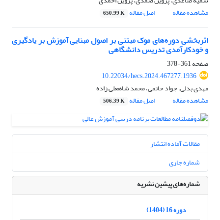
سمیه صاعدی، پروین صمدی، پروین احمدی
مشاهده مقاله
اصل مقاله
650.99 K
اثربخشی دوره‌های موک مبتنی بر اصول مبنایی آموزش بر یادگیری
و خودکارآمدی تدریس دانشگاهی
صفحه
361-378
10.22034/hecs.2024.467277.1936
مهدی بدلی، جواد حاتمی، محمد شاهعلی زاده
مشاهده مقاله
اصل مقاله
506.39 K
مقالات آماده انتشار
شماره جاری
شماره‌های پیشین نشریه
دوره 16 (1404)