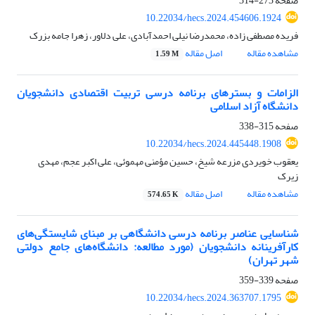
صفحه
273-314
10.22034/hecs.2024.454606.1924
فریده مصطفی زاده، محمدرضا نیلی احمدآبادی، علی دلاور، زهرا جامه بزرک
مشاهده مقاله
اصل مقاله
1.59 M
الزامات و بسترهای برنامه درسی تربیت اقتصادی دانشجویان
دانشگاه آزاد اسلامی
صفحه
315-338
10.22034/hecs.2024.445448.1908
یعقوب خویردی مزرعه شیخ، حسین مؤمنی مهموئی، علی اکبر عجم، مهدی
زیرک
مشاهده مقاله
اصل مقاله
574.65 K
شناسایی عناصر برنامه درسی دانشگاهی بر مبنای شایستگی‌های
کارآفرینانه دانشجویان (مورد مطالعه: دانشگاه‌های جامع دولتی
شهر تهران)
صفحه
339-359
10.22034/hecs.2024.363707.1795