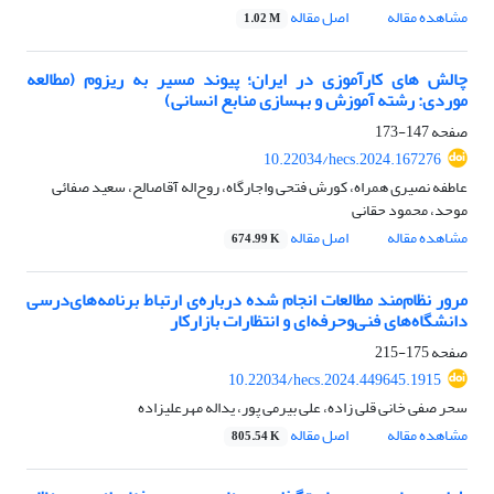
مشاهده مقاله
اصل مقاله
1.02 M
چالش های کارآموزی در ایران؛ پیوند مسیر به ریزوم (مطالعه
موردی: رشته آموزش و بهسازی منابع انسانی)
صفحه
147-173
10.22034/hecs.2024.167276
عاطفه نصیری همراه، کورش فتحی واجارگاه، روح‌اله آقاصالح، سعید صفائی
موحد، محمود حقانی
مشاهده مقاله
اصل مقاله
674.99 K
مرور نظام‌مند مطالعات انجام شده درباره‌ی ارتباط برنامه‌های‌درسی
دانشگاه‌های فنی‌و‌حرفه‌ای و انتظارات بازارکار
صفحه
175-215
10.22034/hecs.2024.449645.1915
سحر صفی خانی قلی زاده، علی بیرمی پور، یداله مهرعلیزاده
مشاهده مقاله
اصل مقاله
805.54 K