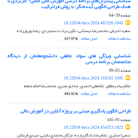
شناسایی پیشران‌های برنامه درسی آموزش عالی علمی- کاربردی با
هدف طراحی الگویی آینده‌نگر: با روش فراترکیب
صفحه
39-64
10.22034/hecs.2024.465326.1943
سعید اشرفی، محمدرضا نیستانی، نگین برات دستجردی، رضا نوروززاده
مشاهده مقاله
اصل مقاله
617.97 K
شناسایی ویژگی های سواد عاطفی دانشجومعلمان از دیدگاه
متخصصان برنامه درسی
صفحه
65-89
10.22034/hecs.2024.316592.1695
غلام بهادرمطلق، غلامعلی احمدی، صادق نصری، محمدرضا امام جمعه
مشاهده مقاله
اصل مقاله
841.92 K
طراحی الگوی یادگیری مبتنی بر پروژه آنلاین در آموزش عالی
صفحه
91-145
10.22034/hecs.2024.454353.1923
سمیرا صابری، غلامرضا یادگارزارده، مژگان محمدی نائینی، مهدی فرتاش