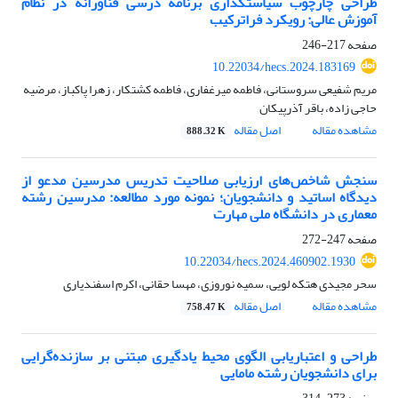
طراحی چارچوب سیاستگذاری برنامه درسی فناورانه در نظام
آموزش عالی: رویکرد فراترکیب
صفحه
217-246
10.22034/hecs.2024.183169
مریم شفیعی سروستانی، فاطمه میرغفاری، فاطمه کشتکار، زهرا پاکباز، مرضیه
حاجی زاده، باقر آذرپیکان
مشاهده مقاله
اصل مقاله
888.32 K
سنجش شاخص‌های ارزیابی صلاحیت تدریس مدرسین مدعو از
دیدگاه اساتید و دانشجویان؛ نمونه مورد مطالعه: مدرسین رشته
معماری در دانشگاه ملی مهارت
صفحه
247-272
10.22034/hecs.2024.460902.1930
سحر مجیدی هتکه لویی، سمیه نوروزی، مهسا حقانی، اکرم اسفندیاری
مشاهده مقاله
اصل مقاله
758.47 K
طراحی و اعتبار‌یابی الگوی محیط یادگیری مبتنی بر سازنده‌گرایی
برای دانشجویان رشته مامایی