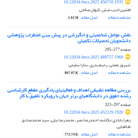
10.22034/hecs.2025.456710.1933
افشین ادیب منش، کیوان صالحی
مشاهده مقاله
اصل مقاله
1.02 M
نقش عوامل شخصیتی و انگیزشی در پیش بینی اضطراب پژوهشی
دانشجویان تحصیلات تکمیلی
صفحه
277-295
10.22034/hecs.2025.489757.1969
شهروز نعمتی، رحیم بدری، سارا سلیمی
مشاهده مقاله
اصل مقاله
807.07 K
بررسی مطالعه تطبیقی اهداف و فعالیت‎های یادگیری مقطع کارشناسی
رشته حقوق در دانشگاه‎های برتر جهان با رویکرد تلفیق با کار
صفحه
297-323
10.22034/hecs.2025.452129.1920
زهرا بابادی عکاشه، احمدرضا نصر، محمدرضا نیلی، سید محمدصادق
طباطبایی
مشاهده مقاله
اصل مقاله
773.74 K