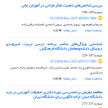
بررسی شاخص‌های ذهنیت تفکر طراحی در آموزش عالی
صفحه
169-196
10.22034/hecs.2025.402693.1864
مریم ابراهیم پور، پروین صمدی، پروین احمدی، افسانه نراقی زاده
مشاهده مقاله
اصل مقاله
1.22 M
شناسایی ویژگی‌های عناصر برنامه درسی تربیت شهروندی
دیجیتال دانشجومعلمان دانشگاه فرهنگیان
صفحه
197-229
10.22034/hecs.2025.493172.1983
حمیدرضا اطهری نیا، محمد علی رستمی نژاد، خیرالنساء رمضان زاده، حسین
اسکندری
مشاهده مقاله
اصل مقاله
1.02 M
مطالعه تطبیقی برنامه‌درسی دوره دکتری تحقیقات آموزشی در چند
دانشگاه جهان: ارائه الگویی برای دانشگاه تهران
صفحه
231-275