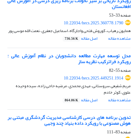
رویکرد تاریخی بر سیر تحولات برنامه ریزی درسی در آموزش عالی
افغانستان
صفحه
33-53
10.22034/hecs.2025.360778.1790
همایون رهیاب، کوروش فتحی واجارگاه، اسماعیل جعفری، نعمت الله موسی پور
مشاهده مقاله
اصل مقاله
736.56 K
مدل توسعه مهارت مطالعه دانشجویان در نظام آموزش عالی :
رویکرد فراترکیب نظریه ساز
صفحه
55-82
10.22034/hecs.2025.449251.1914
مریم شفیعی سروستانی، مهدی محمدی، مرضیه حاجی زاده، سیده وحیده
علوی، کوثر خادم
مشاهده مقاله
اصل مقاله
864.06 K
تدوین برنامه های درسی کارشناسی مدیریت گردشگری مبتنی بر
هوش مصنوعی با رویکرد داده بنیاد چند وجهی
صفحه
83-111