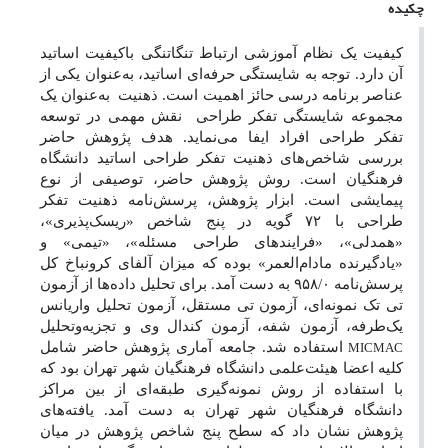
چکیده
کیفیت یک نظام آموزشی ارتباط تنگاتنگی باکیفیت اساتید
آن دارد. توجه به شایستگی حرفه‌ای اساتید، به‌عنوان یکی از
عناصر برنامه درسی حائز اهمیت است. ذهنیت به‌عنوان یک
مجموعه شایستگی تفکر طراحی نقش مهمی در توسعه
تفکر طراحی افراد ایفا می‌نماید. هدف پژوهش حاضر
بررسی شاخص‌های ذهنیت تفکر طراحی اساتید دانشگاه
فرهنگیان است. روش پژوهش حاضر، توصیفی از نوع
پیمایشی است. ابزار پژوهش، پرسش‌نامه ذهنیت تفکر
طراحی با ۷۲ گویه در پنج شاخص «ریسک‌پذیری»،
«همدلی»، «فرایندهای طراحی مسئله»، «تیمی» و
«یادگیرنده مادام‌العمر» بوده که میزان آلفای کرونباخ کل
پرسش‌نامه ۹۵۸/۰ به دست آمد. برای تحلیل داده‌ها از آزمون
تی تک نمونه‌ای، آزمون تی مستقل، آزمون تحلیل واریانس
یک‌طرفه، آزمون شفه، آزمون کندال وی و تجزیه‌وتحلیل
استفاده شد. جامعه آماری پژوهش حاضر شامل
MICMAC
کلیه اعضا هیئت‌علمی دانشگاه فرهنگیان شهر تهران بود که
با استفاده از روش نمونه‌گیری طبقه‌ای از بین مراکز
دانشگاه فرهنگیان شهر تهران به دست آمد. یافته‌های
پژوهش نشان داد که سطح پنج شاخص پژوهش در میان