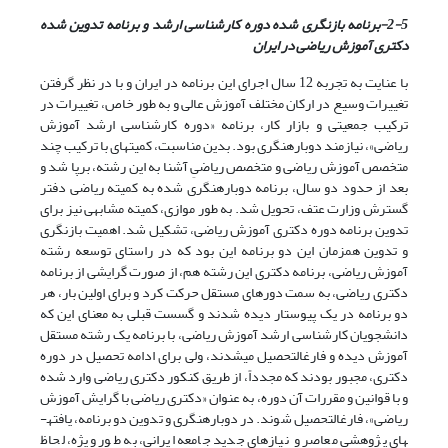
2-5-برنامه بازنگری شده دوره­ کارشناسی ارشد و برنامه تدوین شده
دکتری آموزش ریاضی در ایران
با عنایت به تجربه 12 سال اجرای این برنامه در ایران و با در نظر گرفتن
تغییرات وسیع در ارکان مختلف آموزش عالی و به طور خاص، تغییرات در
ترکیب جمعیتی و بازار کار، برنامه «دوره کارشناسی ارشد آموزش
ریاضی»، نیازمند دوباره­نگری بود. بدین مناسبت، کمیته­ای با ترکیب چند
متخصص آموزش ریاضی و متخصص ریاضیِ آشنا به این رشته، برپا شد و
بعد از حدود دو سال، برنامه دوباره­نگری شده به کمیته ریاضی دفتر
گسترش وزارت عتف، تحویل شد. به طور موازی، کمیته­ مشابهی نیز برای
تدوین برنامه دوره دکتری آموزش ریاضی، تشکیل شد. اهمیت بازنگری
و تدوین هم­زمان این دو برنامه این بود که در راستای توسعه رشته
آموزش ریاضی، برنامه دکتری این رشته هم، از صورت گرایشی از برنامه
دکتری ریاضی، به سمت دوره­ای مستقل حرکت کرد و برای اولین بار، هر
دو برنامه در یک پیوستار دیده شدند و گسست قبلی به معنای این که
دانشجویان کارشناسی ارشد آموزش ریاضی، با برنامه یک رشته مستقل
آموزش دیده و فارغ­التحصیل می­شدند، ولی برای ادامه تحصیل در دوره
دکتری، مجبور بودند که مجدداً، از طریق کنکور دکتری ریاضی وارد شده
و با قوانین و مقررات آن دوره، به عنوان «دکتری ریاضی با گرایش آموزش
ریاضی»، فارغ­التحصیل شوند. در دوباره­نگری و تدوین دو برنامه، یافته­
های پژوهشی معاصر و نیازهای جدید جامعه ایرانی، به طور ویژه، لحاظ