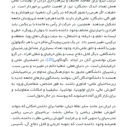
تربیت نیرو برای مقاصد مختلف و بهره­برداری کردن از تولیدات علمی
همان تعداد اندک «نخبگان» نیز، از اهمیت خاصی برخوردار است. در
حقیقت، اگر هرمی را تصور کنیم که در رأس آن، نابغه­ها، تیزهوشان و به
طور کلی «نخبگان» علمی قرار دارند، قاعده هرم را همه شهروندان جامعه
تشکیل می­دهند. هم­چنین، در حرکت از رأس به قاعده یا برعکس، باید
افرادی با مهارت­های مختلف وجود داشته باشند تا بتوان از رویکرد خطی و
ایستا به «علم» و «حرفه» و «اشتغال»، به سمت رویکردهای پویا، منعطف و
ترکیبی، تغییر مسیر داد. در یک چنین پیچیدگیِ مثال­زدنی، با هر تکنولوژی
نوین یا کشف و خلق علمی تازه، وجود تعداد بسیاری از مشاغل و رشته­های
دانشگاهی، دیگر قابل دفاع نیست و بقای حرفه­ای و شغلی افراد، در گرو
میزان توانمندی آنان در ایجاد «گوناگونی
[20]
» در تخصص­های علمی و
حرفه­ای­شان است. در دنیای فعلی، شغل­ها دائم در تغییرند و بدین سبب،
رشته­های دانشگاهی مجبور به دوباره­نگری­های مداوم در برنامه­هایشان
هستند تا دانش­آموختگان آنان، بتوانند پاسخگوی نیازهای جامعه جدید با
زیرساخت­های علمی- فناوری باشند. به طور مشخص، متقاضیان ورود به
آموزش عالی، دارای اولویت­ها، توانایی­ها، سلیقه­ها و امکانات متفاوتی­اند و
برای بازار کاری آماده می­شوند که پیوسته، در حالِ تحول است.
در ایران نیز مانند سایر نقاط جهان، تقاضا برای داشتن امکانی که بتواند
آموزش معلمان ریاضی را سامان بخشد، برنامه­های درسی ریاضی
مدرسه­ای را تدوین کند و بر فرایند آموزش ریاضی نظارت داشته باشد،
همیشه وجود داشته است که نمونه تاریخی و قابل دفاع آن، تأسیس