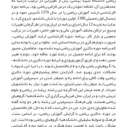
ریاضیِ دانشگاه شهید بهشتی، پس از تغییراتی در ترکیب درس­ها که
عمده­ترین آن، اضافه نمودن یک درس الزامی ریاضی بود، برنامه دوره
کارشناسی ارشد آموزش ریاضی را در سال 1379 تأسیس نمود و در
نیم­سال اول تحصیلی 1380، اولین دوره را با شش دانشجو، شروع کرد. با
عنایت به تجربه 12 سال اجرای برنامه در ایران و با در نظر گرفتن تغییرات
وسیع در ارکان مختلف آموزش عالی و به طور خاص، تغییرات در ترکیب
جمعیتی و بازار کار، برنامه «دوره کارشناسی ارشد آموزش ریاضی»،
ضرورت دوباره­نگری در برنامه احساس شد. علاوه بر این، با توجه به این
که برنامه دوره دکتری آموزش ریاضی تهیه نشده بود، متقاضیان، مجبور
بودند که برای ادامه تحصیل در رشته مورد علاقه خود، دوباره تغییر
مسیر دهند و از طریق آزمون ورودی و شرایط دوره دکتری در دانشکده­
ها/ گروه­های ریاضی، وارد و فارغ­التحصیل شوند. در اجرا، این شیوه با
مشکلات جدی روبرو شد. گذراندن تمام پیش­نیازهای دوره دکتری
ریاضی، وقت کافی برای ادامه راه و عمیق­تر شدن در دیسیپلین آموزش
ریاضی را به عنوان یک «بین­رشته­ایِ» به شدت مورد نیاز، به دانشجویان
نمی­داد. از همه مهم­تر این که اگرچه این رشته، ریشه در ریاضی و علوم
تربیتی دارد و در ایران، محل فیزیکیِ برگزاری آن، دانشکده­ها/ گروه­های
ریاضی هستند، ولی فرهنگِ دیسیپلینیِ این رشته با هر دو وجه گفته
شده تفاوت­های جدی دارد. این در حالی است که تا به حال، فارغ­التحصیلی
در دوره «دکتری ریاضی با گرایش آموزش ریاضی»، بر اساس سنت،
فرهنگ و ضوابط سلیقه­ای دانشکده­ها/ گروه­های ریاضی بوده است. این
مشکل، باعث شد تا اهمیت دوباره­نگری در برنامه دوره کارشناسی