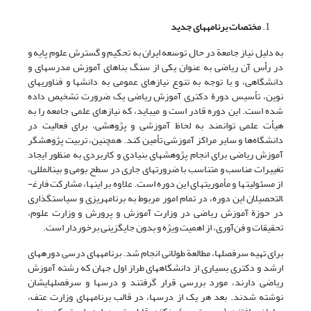
مختصات برنامه­های جدید
به دلیل نیاز جامعة در حال توسعه ایران به تحکیم و گسترش علوم پایه و
در رأس آن ریاضی به عنوان یکی از سنگ بناهای آموزش مدرسه­ای و
دانشگاهی، و با توجه به تنوع نیازهای عمومی به دانش­ها و فناوری­های
نوین، تأسیس دورة دکتری آموزش ریاضی یک ضرورت تشخیص داده
شده است. این دوره قادر است و می­باید، که نیازهای علمی جامعه را به
هیأت علمی توانمند به لحاظ آموزشی و پژوهشی، برای فعالیت در
دانشگاه‌ها و سایر مراکز آموزشی تأمین کند. هم­چنین، تربیت پژوهشگر
آموزش ریاضی برای انجام پژوهش­های بنیادی و کاربردی به منظور ایجاد
تغییرات مناسب و متناسب با ضرورت­های جاری در سطح بومی و بین­المللی،
از مسئولیت­ها و مأموریت­های این دوره است. علاوه بر این­ها، مشارکت فارغ­
التحصیلان این دوره، در تمام امور مربوط به برنامه­ریزی و سیاست­گذاری
در حوزة آموزش ریاضی در وزارت آموزش و پرورش و وزارت علوم،
تحقیقات و فن‌آوری، از اهمیت ویژه و بدون جایگزینی برخوردار است.
برای تهیه سرفصل­ها، مطالعة طولانی انجام شد. برنامه­های درسی دوره­های
ارشد و دکتری بسیاری از دانشگاه­های طراز اول جهان که رشته آموزش
ریاضی دارند، مورد بررسی قرار گرفتند و درس­ها و سرفصل­هایشان
نوشته شدند. بعد هر یک از درس­ها، در قالب برنامه­های وزارت عتف،