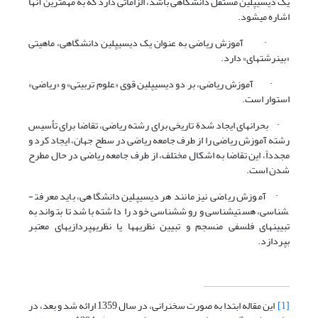
یک دیسیپلین مستقل دانشگاهی باشد، الزاماتی دارد که به مهم­ترین آنها
اشاره می­شود.
· آموزش ریاضی به عنوان یک دیسیپلین دانشگاهی، ماهیتی
«بین­رشته­ای» دارد.
· آموزش ریاضی، بر دو دیسیپلین قوی «علوم تربیتی» و «ریاضی»
استوار است.
· بحران­های ایجاد شدة تاریخی برای رشته ریاضی، تقاضا برای تأسیس
رشته آموزش ریاضی را از طرف جامعه ریاضی در سطح جهان، ایجاد کرد و
مجدداً، این تقاضا به اشکال مختلف، از طرف جامعه ریاضی در حال مطرح
شدن است.
· آموزش ریاضی نیز مانند هر دیسیپلین دانشگاهی، باید معرفت­
شناسی، هستی­شناسی و روش­شناسی خود را داشته باشد تا بتواند به
تبیین­های فلسفی منسجم و تبیین نظریه­ها یا نظریه­پردازی­های معتبر
بپردازد.
[1]
این مقاله ابتدا به صورت سخنرانی، در سال 1359 ارائه شد و بعد، در