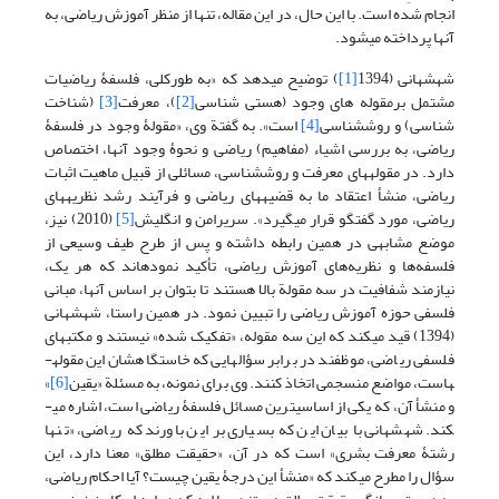
انجام شده است. با این حال، در این مقاله، تنها از منظر آموزش ریاضی، به
آنها پرداخته می­شود.
شهشهانی (1394
[1]
) توضیح می­دهد که «به طورکلی، فلسفۀ ریاضیات
مشتمل برمقوله های وجود (هستی شناسی
[2]
)، معرفت
[3]
(شناخت
شناسی) و روش­شناسی
[4]
است». به گفتة وی، «مقولۀ وجود در فلسفۀ
ریاضی، به بررسی اشیاء (مفاهیم) ریاضی و نحوۀ وجود آنها، اختصاص
دارد. در مقوله­ها­ی معرفت و روش­شناسی، مسائلی از قبیل ماهیت اثبات
ریاضی، منشأ اعتقاد ما به قضیه­های ریاضی و فرآیند رشد نظریه­های
ریاضی، مورد گفتگو قرار می­گیرد». سریرامن و انگلیش
[5]
(2010) نیز،
موضع مشابهی در همین رابطه داشته و پس از طرح طیف وسیعی از
فلسفه‌ها و نظریه‌های آموزش ریاضی، تأکید نمودهاند که هر یک،
نیازمند شفافیت در سه مقولة بالا هستند تا بتوان بر اساس آنها، مبانی
فلسفی حوزه آموزش ریاضی را تبیین نمود. در همین راستا، شهشهانی
(1394) قید می­کند که این سه مقوله، «تفکیک شده» نیستند و مکتب­های
فلسفی ریاضی، موظفند در برابر سؤال­هایی که خاستگاهشان این مقوله­­
هاست، مواضع منسجمی اتخاذ کنند. وی برای نمونه، به مسئلة «یقین
[6]
»
و منشأ آن، که یکی از اساسی­ترین مسائل فلسفۀ ریاضی است، اشاره می­
کند. شهشهانی با بیان این که بسیاری بر این باورند که ریاضی، «تنها
رشتۀ معرفت بشری» است که در آن، «حقیقت مطلق» معنا دارد، این
سؤال را مطرح می­کند که «منشأ این درجۀ یقین چیست؟ آیا احکام ریاضی،