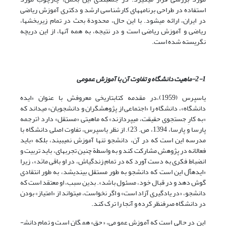
استفاده در طراحی برنامه­های کارشناسی ارشد و دکتری آموزش ریاضی
در ایران، ارائه می­شود. با این حال، محدودة بحث در تمام زیربخش­ها،
ریاضی و آموزش ریاضی است و در نتیجه، به همه آنها، از این دریچه
نگریسته شده است.
2-1-ماهیت دانشگاه و تفاوت آن با آموزش عمومی
یاسپرس (1959)،در مقدمه کتابتاریخی معروفش با عنوان «ایده
دانشگاه»، دانشگاه را «اجتماعی از پژوهشگران و دانشجویان» می­داند که
«به کارِ جستجوی حقیقت، می­پردازند» که ماهیتی «مستقل» دارد (ترجمه
پارسا و پارسا، 1394، ص. 23). از نظر یاسپرس، تفاوت اصلی دانشگاه با
مدرسه این است که در آن، دانشجو تنها آموزش نمی­بیند، بلکه «باید
فعالانه در پژوهش مشارکت کند و به واسطة چنین تجربه­ای، باید تربیت و
انضباط فکری به دست آورد که در تمام زندگی­اش، در او باقی مانَد»، زیرا
«ایده­آل این است که دانشجو به طور مستقل بیندیشد، به طور انتقادی
گوش دهد و در قبال خود، مسئول باشد». بدین سبب، او معتقد است که
دانشجو، «در یادگیری آزاد است» و اگر نخواست، می­تواند از «امتیاز» بودن
در دانشگاه صرف­نظر کرده و آنجا را ترک کند.
این در حالی است که آموزش عمومی، «حق» همگان است و تمام دانش­