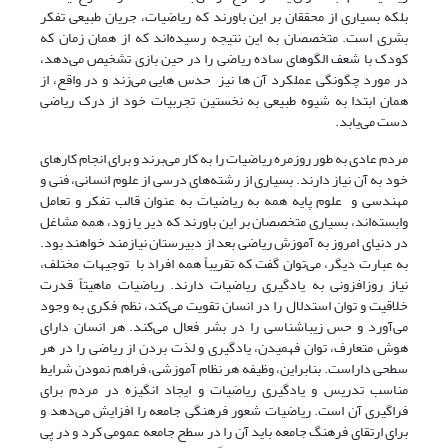
بلکه بسیاری از محققان بر این باورند که ریاضیات، جریان طبیعی تفکر
بشری است. متخصصان به این نتیجه رسیده‌اند که از همان زمان که
کودک با شعف الگوهای ساده ریاضی را در حین بازی تشخیص می‌دهد،
در مورد چگونگی عملکرد آن ها نیز حدس هایی می‌زند و در واقع، از
همان ابتدا به شیوه طبیعی به نخستین تجربیات خود از درک ریاضی
دست می‌یابد.
مردم عادی به طور روزمره ریاضیات را به کار می‌برند و برای انجام کارهای
خود به آن نیاز دارند. بسیاری از رشته‌های درسی از علوم انسانی، فنی و
مهندسی و علوم پایه همه به ریاضیات به عنوان قالب تفکر و تعامل
وابسته‌اند، بسیاری متخصصان بر این باورند که دیر یا زود، همه مشاغل
در دنیای امروز به آموزش ریاضی بعد از دبیرستان نیازمند خواهند بود.
به عبارت دیگر، می‌توان گفت که تقریباً همه افراد با توجیهات مختلف،
نیاز روزافزونی به یادگیری ریاضیات دارند. ریاضیات ماهیتاً قدرت
خلاقیت و توان استدلال را در انسان تقویت می‌کند، نظم فکری به وجود
می‌آورد و حس زیباشناسی را در بشر فعال می‌کند. هر انسان دارای
هوش متعارف، توان فهمیدن، یادگیری و لذت بردن از ریاضی را در هر
سطحی داراست. بنابراین، وظیفه هر نظام آموزشی، فراهم نمودن شرایط
مناسب تدریس و یادگیری ریاضیات و ایجاد انگیزه در مردم برای
فراگیری آن است. ریاضیات شعور فرهنگی جامعه را افزایش می‌دهد و
برای ارتقای فرهنگ جامعه باید آن را در سطح جامعه عمومی کرد و در پی