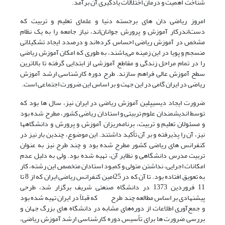
شناخت اهمیت و درمان اختلالات یادگیری آن برآمد.
امروز ریاضی دان های برجسته دنیا و علمای تعلیم و تربیت که
دست‌اندرکار آموزش و پرورش جوانان‌اند، نیاز جامعه را به یک نظام
مشخص در آموزش ریاضی احساس کرده‌اند و درصدد ایجاد تشکیلاتی
منسجم و پویا در این زمینه می‌باشند، به طوری که امکان آموزش ریاضی
را در تمام مراحل زندگی و مقاطع آموزشی از ابتدایی گرفته تا بالاترین
سطح آموزش عالی فراهم سازند. طرح دوره کارشناسی ارشد آموزش
ریاضی در ایران گامی در این جهت و بر اساس این ضرورت اجتماعی است.
ضرورت ایجاد دیسیپلین آموزش ریاضی در ایران نیز، سال ها بود که
توسط اندیشمندان علوم تربیتی و استادان ریاضی کشور، مطرح شده بود
و مسئولان تعلیم و تربیت، برنامه‌ریزان آموزش و پرورش و دانشگاه­ها
نیز، آن را پذیرفته و بر آن تأکید داشتند. این موضوع، چندین بار نیز در
کنفرانس های ریاضی کشور مطرح شده بود و چند طرح نیز به عنوان
تربیت مدرس دانشگاهی و نظایر آن، تهیه شده بود. ولی به دلیل عدم
امکانات اجرایی، نداشتن متولی و کمبود استادان متخصص این رشته، کار
به تعویق افتاده بود. تا آن که در 25­امین کنفرانس ریاضی ایران که از 8 تا
11 فروردین 1373 در دانشگاه صنعتی شریف برگزار شد، طرحی
پیشنهادی بر اساس مطالعه چند طرح که قبلاً در ایران تهیه شده بود
و جمع‌آوری اطلاعات از دوره‌های مشابه در دانشگاه های بزرگ جهان و
بررسی ضرورت ها برای تأسیس دوره کارشناسی ارشد آموزش ریاضی،