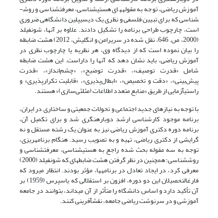
آموزش ریاضی، توجه به مقوله­های هستی­شناسی، معرفت­شناسی و روش­
شناسی که برای تبیین فلسفی و نظری یک دیسیپلین دانشگاهی ضروری
است، چارچوب طراحی برنامه را تشکیل دادند. علاوه بر آنها، شونفیلد
(2000، ص. 646، نقل شده در سریرامن و انگلیش، 2012) هشت ضابطه
را بیان نموده است که از دیدگاه وی، هر نظریه یا چارچوب نظری در
آموزش ریاضی، باید نشان دهد که آنها را داراست. این هشت ضابطه
شامل «­قدرت توصیف»، «قدرت توضیح»، «چشم‌انداز»، «قدرت
پیش‌بینی»، «دقت و تخصیص»، «ابطال‌پذیری»، «قابلیت تکرارپذیری» و
راستی­آزمایی از طریق «منابع متعدد اطلاعات (مثلثی‌سازی)» هستند.
با توجه به نیازهای جدید اجتماعی و تحولات جمعیتی و ساختاری در ایران،
برنامه موجود کارشناسی ارشد دوباره­نگری شد و برای تکمیل آن،
برنامه دوره دکتری آموزش ریاضی نیز به عنوان یک رشته مستقل و نه
گرایشی از دکتری ریاضی، تهیه و به تصویب رسید. هنگام برنامه­ریزی،
توجه به سه مقوله بحث شده راجع به هستی­شناسی، معرفت­شناسی و
روش­شناسی؛ همچنین در نظر گرفتن هشت ضابطه­ای که شونفیلد (2000)
معرفی کرد، در ایجاد تعادل در برنامه­ها، مؤثر بودند. انتظار می­رود که
فارغ­التحصیلان این دو دوره، افزون بر استقلالی که یاسپرس (1959) بر
آن تأکید دارد و اساس دانشگاه را متأثر از آن می­داند، بتوانند در جامعه
آموزشی و در سرنوشت ریاضی جامعه، نقش­آفرینی کنند.