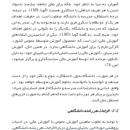
آموزان، نه تنها به خاطر خود، بلکه برای بقای جامعه، نیازمندِ باسواد
شدن با هر تعریفِ حداقلی یا حداکثری هستند (گویا، 1389). در نتیجه،
درجه «استقلال» مدرسه با دانشگاه، متفاوت است. در حقیقت، اهداف
هر یک از دو نظام با دیگری فرق دارند و عدم توجه به آن، منجر به این
می­شود که مدرسه و دانشگاه، یکدیگر را به ناتوانی در تحقق اهداف
خود، متهم کنند. به گفتة گویا (1385)، «یکی از اساسی­ترین انتقادهای
آموزش عالی» این است که «محصول آموزش متوسطة عمومی کشور»،
کارآیی لازم را برای آموزش دانشگاهی ندارد. در همین حال، آموزش
مدرسه­ای، «آموزش عالی را مسبب اصلی انحراف برنامه­های خود» به دلیل
«کنکور» می­داند که «توسط آموزش عالی سیاست­گذاری و برگزار می­شود»
(ص. 74).
در هر صورت، دانشگاه بدون «استقلال»، تنوع و تکثر خود را از دست
می­دهد و خواسته یا ناخواسته، تداوم آموزش متوسطه خواهد بود. در
واقع، جدایی و عدم شناخت مدرسه و دانشگاه از هم، خسارت­های جبران­
ناپذیری بر پیکر هر دو زده و باعث شده که هر کدام، به صورت جزیره­ای
مستقل عمل کنند.
2-2- الزامات هر رشته دانشگاهی
با توجه به تفاوت ماهیتیِ آموزش عمومی با آموزش عالی، در ادبیات
پژوهشیِ حوزه اخیر، بحث­های بسیاری دربارة الزامات هر رشته دانشگاهی،