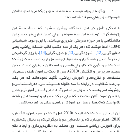
· چگونه می‌توانیم نسبت به «حقیقتِ» چیزی که می‌دانیم،‌ مطمئن
شویم؟ (سؤال‌های معرفت‌شناسانه)
با اندکی تأمل در این دیدگاه، روشن می­شود که عملاً، همة این
پژوهشگران، توجه به این سه مقوله را برای تبیین نظری هر دیسیپلین
دانشگاهی یا هر حوزه معرفتی، ضروری می­دانند. با این وجود، شهشهانی
(1394) ادعا می­کند که «هر یک از سه مکتب غالب فلسفۀ ریاضی، یعنی
منطق گرایی
[12]
، شهودگرایی
[13]
و صورتگرایی
[14]
، با روی گردانیدن
از تجربۀ عینی ریاضی­کاران، به مقوله­ای مستقل از ریاضیات تبدیل شده
است که جوابگوی کنجکاوی­های فلسفی ریاضی­دانان حرفه­ای نیست. بدین
سبب، سریرامن و انگلیش (2010)، پس از بحث پیرامون طیف وسیعی از
فلسفه‌ها و نظریه‌های آموزش ریاضی، تأکید نمودهاند که هر یک،
نیازمند شفافیت در رابطه با سه مقوله هستی­شناسی، معرفت‌شناسی و
روش‌شناسی هستند تا بتوان بر اساس آنها، مبانی فلسفی آموزش ریاضی
را تبیین نمود. آنان معتقدند که برای حرکت به جلو و توسعه این رشته،
لازم است که تحقیق و عمل در آموزش ریاضی، مبتنی بر نظریه باشد.
این در حالی است که کیل­پاتریک (2010، نقل شده در سریرامن و انگلیش،
2010)، اظهار می­دارد که بر خلاف این دو یا دیگرانی که به دنبال یک نظریه
برای آموزش ریاضی هستند، وی معتقد به «نظریه‌پردازی و ایجاد نظم
نظری و تبیین چارچوب‌های نظری» است. سریرامن و انگلیش بر این باورند