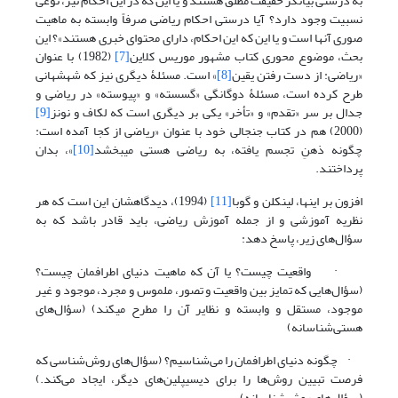
به درستی بیانگر حقیقت مطلق هستند و یا این که در این احکام نیز، نوعی
نسبیت وجود دارد؟ آیا درستی احکام ریاضی صرفاً وابسته به ماهیت
صوری آنها است و یا این که این احکام، دارای محتوای خبری هستند»؟ این
بحث، موضوع محوری کتاب مشهور موریس کلاین
[7]
(1982) با عنوان
«ریاضی: از دست رفتن یقین
[8]
» است. مسئلۀ دیگری نیز که شهشهانی
طرح کرده است، مسئلۀ دوگانگی «گسسته» و «پیوسته» در ریاضی و
جدال بر سر «تقدم» و «تأخر» یکی بر دیگری است که لکاف و نونز
[9]
(2000) هم در کتاب جنجالی خود با عنوان «ریاضی از کجا آمده است:
چگونه ذهنِ تجسم یافته، به ریاضی هستی می­بخشد
[10]
»، بدان
پرداختند.
افزون بر اینها، لینکلن و گوبا
[11]
(1994)، دیدگاهشان این است که هر
نظریه آموزشی و از جمله آموزش ریاضی، باید قادر باشد که به
سؤال‌های زیر، پاسخ دهد:
· واقعیت چیست؟ یا آن که ماهیت دنیای اطرافمان چیست؟
(سؤال‌هایی که تمایز بین واقعیت و تصور، ملموس و مجرد، موجود و غیر
موجود، مستقل و وابسته و نظایر آن را مطرح می­کند) (سؤال‌های
هستی‌شناسانه)
· چگونه دنیای اطرافمان را می‌شناسیم؟ (سؤال‌های روش‌شناسی که
فرصت تبیین روش‌ها را برای دیسیپلین‌های دیگر، ایجاد می‌کند.)
(سؤال‌های روش‌شناسانه)