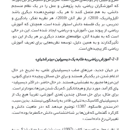
که آموزشگران ریاضی، باید پژوهش و عمل را در یک نظام منسجم
دانشی، به هم متصل کنند تا هر یک، توضیح‌دهنده دیگری باشد
(کیل‌پاتریک، 2010). از نظر آنان (2010)، هر نظریه تفکر، یادگیری و
تدریس، بر یک فلسفه دانش استوار شده است، همچنان که آموزش
ریاضی، از پیوند بین «آموزش» و «ریاضی» ایجاد شده است. این در حالی
است که به عقیدة آنان، مؤلفه‌های متعدد دیگری بر هر یک از این دو،
تأثیرگذارند و به همین دلیل، توسعه نظریه‌هایی برای تعریف آموزش
ریاضی، کار پیچیده‌ای است.
2-3-آموزش ریاضی به مثابه یک دیسیپلین «بین­رشته­ای»
در جهان جدید، مرزهای صلب دیسیپلین­های علمی، به تدریج در حال
ادغام شدن در یکدیگر هستند و برای حل مسائل پیچیده دنیای کنونی،
این مرزها مجبور به عقب­نشینی هستند. در حال حاضر، در اکثر دیسیپلین­
های کارآمد، مورد نیاز و هیجان­انگیز، کم­رنگ شدن مرزها نمودارتر است.
برای مثال، برای حل مسائل چندین بُعدی آموزشی، تقریباً هیچ یک از
دیسیپلین­های کلاسیک به تنهایی، قادر به پاسخ­گویی نیستند. بدین سبب،
(خرسندی طاسکوه، 1387) توضیح می­دهد که «در ماهیت دانش و
کارکرد گفتمانی که قرن‌ها بر شناخت­شناسیِ دانش حکمفرما بوده است،
تغییراتی رخ داده است.»
از نظر نیوول و تامپسون کلاین (1997)، «بین­رشته­ای» یا «میان­رشتگی»، به