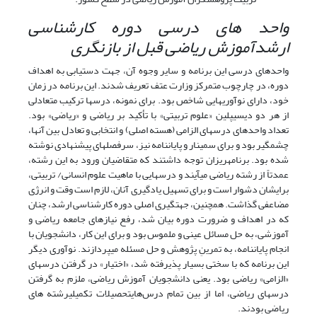
واحد های درسی دوره کارشناسی
ارشدآموزش ریاضی قبل از بازنگری
واحدهای درسی این برنامه و سایر وجوه آن، جهت دستیابی به اهداف
دوره، در چارچوب متمرکز وزارت عتف تعریف شدند. این برنامه در زمان
خود، دارای نوآوری­هایی شاخص بود. برای نمونه، درس­ها ترکیب متعادلی
از هر دو دیسیپلین «علوم تربیتی» با تأکید بر ریاضی و «ریاضی» بود.
تعداد واحدهای درس­های الزامی (هسته اصلی) و انتخابی و تعادل بین آنها،
چشمگیر بود و برای سمینار و پایان­نامه نیز، سرفصل­های پیشنهادی نوشته
شده بود. برنامه­ریزان توجه داشتند که متقاضیان ورود به این رشته،
عمدتاً از رشته ریاضی می­آیند و درس­هایی با ماهیت علوم انسانی/ تربیتی،
برایشان دشوار است و برای تسهیل یادگیری آنان، لازم است وقت و انرژی
مضاعفی گذاشت. همچنین، جهت­گیری اصلی دوره کارشناسی ارشد، چنان
که در اهداف و ضرورت دوره بیان شد، رفع نیازهای جامعه ریاضی و
آموزشی، به حل مسائل عینی و ملموس بود و برای این کار، دانشجویان با
انجام پایان­نامه، به تمرینِ پژوهش و حل مسئله می­پردازند. نوآوری دیگر
این برنامه که با سختی بسیار پذیرفته شد، «اختیار» در گرفتن درس­های
«الزامی» ریاضی بود. یعنی دانشجویان آموزش ریاضی، ملزم به گرفتن
درس­های ریاضی، اما از بین تمام درس‌هایتحصیلات تکمیلیرشته های
ریاضی بودند.