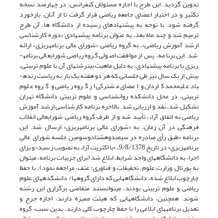
تدوین گردید. این طرح با اجازه مسئولان کنفرانس، در چهارصد نسخه
تکثیر و در اختیار اعضای جامعه ریاضی قرار گرفت تا از آنان، بازخورد
گرفته شود. با توجه به پیشنهادهای رسیده از دانشگاه ها، آن طرح
ترمیم شد و چند ماه بعد، به عنوان برنامه پیشنهادی «دوره کارشناسی
ارشد آموزش ریاضی»، به گروه ریاضی «شورای عالی برنامه­ریزی» ارائه
شد. این برنامه، پس از موافقت اصولی گروه ریاضی شورایعالی برنامه­
ریزی با برنامه پیشنهادی، به دلیل ماهیت بین­رشته­ای آن با علوم تربیتی،
بیش از یک سال نیز طی جلساتی که هر دو هفته یک بار به ریاست زنده­
یاد علیمحمد کاردان و اعضای مشترکی از گروه ریاضی و گروه علوم
تربیتی، در محل دانشکده روان­شناسی و علوم تربیتی دانشگاه تهران
تشکیل شد، نقد و ارزیابی شد. بالاخره برنامه کارشناسی ارشد آموزش
ریاضی به اتفاق آراء، تأیید شد و از طرف گروه ریاضی شورایعالی انقلاب
فرهنگی در آن زمان، به «شورای عالی برنامه­ریزی» ارسال شد. این
برنامه «طبق رأی صادره در سیصدوهشتادوسومین جلسه شورای عالی
برنامه­ریزی» در تاریخ 9/8/1378، «با اکثریت آراء به تصویب رسید» و برای
اجرا، به دانشگا­ه­های واجد شرایط، ابلاغ شد (برای جزییات برنامه، می­توان
به پورتال وزارت علوم، تحقیقات و فناوری: عتف، مراجعه نمود). با حفظ
چارچوب ابلاغ شده، دانشگاه­هایی که دارای گروه­ها/ دانشکده­های علوم
ریاضی و علوم تربیتی بودند، می­توانستند متقاضی برگزاری این رشته
شوند. همچنین، دانشگاه­هایی که هیئت ممیزه دارند، اجازه جرح و
تعدیل برنامه­های ابلاغی را با حفظ چارچوب کلی دارند. بدین سبب، گروه