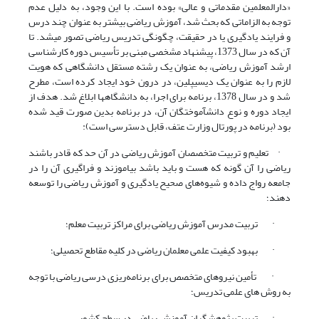
«دارالمعلمین مقدماتی و عالی» بوده است. با این وجود، به دلیل عدم
توجه به الزاماتی که بحث شد، آموزش ریاضی بیشتر به عنوان چند درس
و فرایند یادگیری یا در حقیقت، چگونگی تدریس ریاضی تصور می­شد. تا
آن که در سال 1373، پیشنهاد مشخصی مبنی بر تأسیس دوره کارشناسی
ارشد آموزش ریاضی، به عنوان یک رشته مستقل دانشگاهی که هویت
لازم را به عنوان یک دیسیپلین، در درون خود ایجاد کرده است، مطرح
شد و در سال 1378، برنامه برای اجرا، به دانشگاه­ها ابلاغ شد. هدف از
ایجاد دوره و نوع دانش­آموختگان آن، در برنامه بدین صورت قید شده
بود (برنامه در پورتال وزارت عتف، قابل دسترسی است):
· تعلیم و تربیت متخصصان آموزش ریاضی در آن حد که قادر باشند
ریاضی را آن گونه که هست و باید باشد بیاموزند و فراگیری آن را در
جامعه رواج داده و شیوه‌های صحیح یادگیری و آموزش ریاضی را توسعه
دهند؛
· تربیت مدرس آموزش ریاضی برای مراکز تربیت معلم؛
· بهبود کیفیت علمی معلمان ریاضی در کلیه مقاطع تحصیلی؛
· تأمین نیروهای متخصص برای برنامه‌ریزی درسی ریاضی با توجه
به روش های علمی تدریس؛
· تربیت پژوهشگران آموزش ریاضی در سطح کشور.