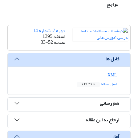
مراجع
دوره 7، شماره 14
اسفند 1395
صفحه
33-52
فایل ها
XML
اصل مقاله
717.73 K
هم رسانی
ارجاع به این مقاله
آمار