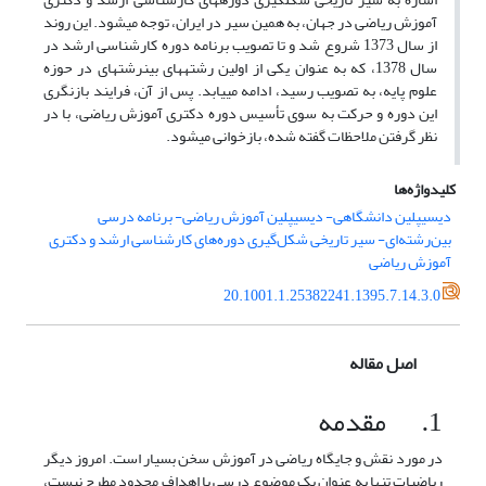
آموزش ریاضی در جهان، به همین سیر در ایران، توجه می­شود. این روند
از سال 1373 شروع شد و تا تصویب برنامه دوره کارشناسی ارشد در
سال 1378، که به عنوان یکی از اولین رشته­های بین­رشته­ای در حوزه
علوم پایه، به تصویب رسید، ادامه می­یابد. پس از آن، فرایند بازنگری
این دوره و حرکت به سوی تأسیس دوره دکتری آموزش ریاضی، با در
نظر گرفتن ملاحظات گفته شده، بازخوانی می­شود.
کلیدواژه‌ها
دیسیپلین دانشگاهی- دیسیپلین آموزش ریاضی- برنامه درسی
بین‌رشته‌ای- سیر تاریخی شکل‌گیری دوره‌های کارشناسی ارشد و دکتری
آموزش ریاضی
20.1001.1.25382241.1395.7.14.3.0
اصل مقاله
1. مقدمه
در مورد نقش و جایگاه ریاضی در آموزش سخن بسیار است. امروز دیگر
ریاضیات تنها به عنوان یک موضوع درسی با اهداف محدود مطرح نیست،