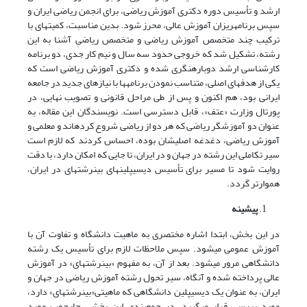
ارشد و تأسیس دوره دکتری آموزش ریاضی، برای انجمن ریاضی ایران و
سپس برنامه­ریزان آموزش عالی، محرز شود. بدین مناسبت، کمیته­ای با
ترکیب چند متخصص آموزش ریاضی و متخصص ریاضیِ آشنا به این
رشته، تشکیل شد که خروجی حدود سه سال و نیم کار جدی، دو برنامه
کارشناسی ارشد دوباره­نگری شده و دکتری آموزش ریاضی است که
یکی از هدف­های اصلی، متناسب نمودن برنامه­ها با نیازهای جدید در جامعه
ایرانی بود، هم اکنون و پس از طی مراحل قانونی و تصویب نهایی، در
پورتال وزارت «عتف»، قابل دسترسی است. نویسندگان این مقاله، به
عنوان دو آموزشگر ریاضی که هر دو از ریاضی شروع کرده­اند و معلمی و
آموزش ریاضی، دغدغه اصلی­شان بوده، احساس کردند که لازم است
سیر تکاملی این رشته در جهان و در ایران، تا جایی که امکان دارد، با دقت
روایت شود تا مسیر برای تأسیس دیسیپلین­های بین­رشته­ای در ایران،
هموارتر گردد.
پیشینه
در این بخش، ابتدا اشاره مختصری به ماهیت دانشگاه و تفاوت آن با
آموزش عمومی می­شود. سپس ملاحظات لازم برای تأسیس یک رشته
دانشگاهی مرور می­شود. بعد از آن، به مفهوم «بین­رشته­ای» در آموزش
عالی پرداخته شده و آنگاه، سیر تحول رشته آموزش ریاضی در جهان و
ایران، به عنوان یک دیسیپلین دانشگاهی که ماهیتی«بین­رشته­ای» دارد،
مورد بررسی قرار می­گیرد. در جمع­بندی این بخش، چارچوب مورد