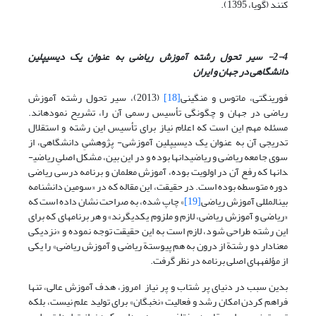
کنند (گویا، 1395).
2-4-
سیر تحول رشته آموزش ریاضی به عنوان یک دیسیپلین
دانشگاهی در جهان و ایران
فورینگتی، ماتوس و منگینی
[18]
(2013)، سیر تحول رشته آموزش
ریاضی در جهان و چگونگی تأسیس رسمی آن را، تشریح نموده­اند.
مسئله مهم این است که اعلام نیاز برای تأسیس این رشته و استقلال
تدریجی آن به عنوان یک دیسیپلین آموزشی- پژوهشیِ دانشگاهی، از
سوی جامعه ریاضی و ریاضی­دان­ها بوده و در این بین، مشکل اصلیِ ریاضی­
دان­ها که رفع آن در اولویت بوده، آموزش معلمان و برنامه درسی ریاضی
دوره متوسطه بوده است. در حقیقت، این مقاله که در «سومین دانشنامه
بین­المللی آموزش ریاضی
[19]
» چاپ شده، به صراحت نشان داده است که
«ریاضی و آموزش ریاضی، لازم و ملزوم یکدیگرند» و هر برنامه­ای که برای
این رشته طراحی شود، لازم است به این حقیقت توجه نموده و «نزدیکی
معنادار دو رشتة از درون به هم پیوستة ریاضی و آموزش ریاضی» را یکی
از مؤلفه­های اصلی برنامه در نظر گرفت.
بدین سبب در دنیای پر شتاب و پر نیاز امروز، هدف آموزش عالی، تنها
فراهم کردن امکان رشد و فعالیت «نخبگان» برای تولید علم نیست، بلکه