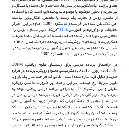
معنای فرایند «پاسخگویی به پرسش‌ها، شناخت و حل مسئله یا مشکل، و
نیز تجزیه و تحلیل موضوع یا موضوعات پیچیده‌ای» است «که با استفاده
از دانش، روش و تجارب یک رشته یا تخصص، امکان‌پذیر نباشد»
(ص.393، نقل شده در خرسندی طاسکوه، 1387). علاوه بر این، «مرکز
تحقیقات و نوآوری‌های آموزشی»
[15]
آمریکا، «بین­رشته­ای» بودن را
«تعامل میان دو یا چند رشته مختلف» دانسته که «از تبادل سادة نظرها تا
همگرایی متقابل مفاهیم، روش‌شناسی، رویه‌ها، معرفت­شناسی، اصطلاح­
شناسی، داده‌ها و سازماندهی تحقیق و آموزش در عرصه‌ای گسترده را
در بر گیرد» (نقل شده در خورسندی طاسکوه، 1387).
در «راهنمای برنامه درسی برای رشته­های علوم ریاضی: CUPM
[16]
2015
» (زورن، 2015)، به دگردیسیِ محتوا و رویکرد برنامه در هزاره
جدید و دلایل آن، اشاره شده است- اتفاقی که هر چند سال یک بار و با
تغییر شرایط، رخ می­دهد. در این راهنما، بر ضرورت داشتن رویکرد
تلفیقی و بین- رشته­ای
[17]
به طراحی برنامه درسی ریاضی، توجه به
نیازمندی­های بازار کار، در نظر گرفتن تغییرات برنامه درسی ریاضی در
مدرسه، و توانایی­های دانش­آموزانی که داوطلبِ ورود به آموزش عالی
هستند، تأکید شده است. نکته­ای که اهمیت زیادی دارد، این است که
جمعیت هدف این راهنما، گروه­های ریاضی دانشگاه­هاست تا هر یک، با
توجه به مخاطبان خود، و در نظر گرفتن شرایط خاص و مأموریتی که
دانشگاه و گروه درسی آنان دارد، برنامه خویش را با انعطاف لازم، تدوین