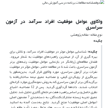
واکاوی عوامل موفقیت افراد سرآمد در آزمون
سراسری
نوع مقاله : مقاله پژوهشی
چکیده
چکیده:
شناسایی عوامل موثر در موفقیت افراد سرآمد، و تلاش برای
بهره گیری از آن، از مهمترین راهبردهای موفقیت به شمار می‌رود.
فقدان مطالعه‌ای ژرفانگر در بازنمایی عوامل موفقیت رتبه‌های برتر
آزمون‌ سراسری، باعث شد تا در مطالعه حاضر، عوامل مؤثر در موفقیت
نفرات برتر آزمون سراسری، مورد واکاوی قرار گیرد. بدین‌منظور با
بهره‌گیری از رویکردی کیفی، و مصاحبه عمیق نیمه ساختار‌یافته با
برگزیدگان برتر آزمون سراسری که به روش نمونه‌گیری موارد کرانه‌ای
انتخاب شدند، داده‌ها گردآوری گردید. پس از 12 مصاحبه، اشباع
نظری حاصل و بر اساس راهبرد هفت مرحله‌ای کُلایزی تحلیل شد. تحلیل
عمیق تجربه زیسته مشارکت‌کنندگان، به دسته‌بندی 7 مضمون اصلی
(عوامل اصلی موفقیت) منتج گردید. نتایج به‌دست آمده به اساتید
شرکت کننده ارائه و پس از بررسی‌های متوالی مورد تأیید واقع شد.