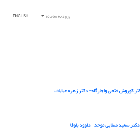
ورود به سامانه
ENGLISH
تر کوروش فتحی واجارگاه- دکتر زهره عباباف
کتر سعید صفایی موحد- داوود باوفا