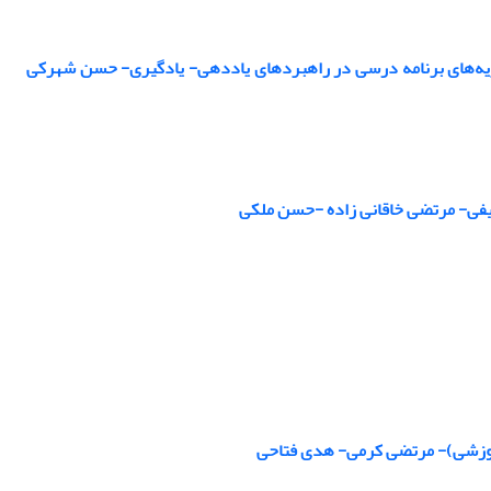
ظریه‌های برنامه درسی در راهبردهای یاددهی- یادگیری- حسن شهرکی
کیفی- مرتضی خاقانی زاده -حسن ملکی
 آموزشی)- مرتضی کرمی- هدی فتاحی